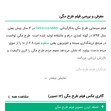
معرفی و بررسی فیلم طرح مگی:
فیلم سینمایی طرح مگی به‌کارگردانی
Rebecca Miller
در 4 سال پیش یعنی
سال 1394 در گونه کمدی، درام و عاشقانه تولید شده است. طرح مگی توانست
در مرجع ارزشگذاری سینما و تلویزیون یعنی
منظوم
نمره 6.8 از 10 را از سوی
مردم بدست بیاورد که نشان می‌دهد عموم مردم طرح مگی را اثری باکیفیت و
باارزش ارزیابی می‌کنند.
بازیگران فیلم طرح مگی
نمایش بیشتر
بازیگران فیلم طرح مگی چه کسانی هستند؟ در طرح مگی بازیگرانی چون
Greta Gerwig
در نقش Maggie،
اِتان هاوک
در نقش John Harding،
گالری عکس فیلم طرح مگی
جولیان مور
در نقش Georgette،
بیل هیدر
در نقش Tony،
تراویس فیمل
در
(13 تصویر)
مشاهده همه
نقش Guy Childers،
مایا رودولف
در نقش Felicia و
Stephen Lin
در نقش
اضافه کردن تصویر فیلم طرح مگی