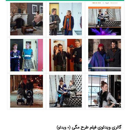
Shakespearean Actor's Lover به ایفای نقش و بازیگری پرداخته‌اند. در
فیلم طرح مگی حدود 11 بازیگر جلوی دوربین رفته‌اند که از نظر تعداد بازیگران
می‌توان طرح مگی را یک اثر پربازیگر عنوان کرد. از این‌لحاظ کارگردانی فیلم
طرح مگی باتوجه به بازی گرفتن از این تعداد بازیگر و مدیریت آنها کار بسیار
دشواری بوده است؛ باید بررسی کرد آیا
Rebecca Miller
به‌عنوان کارگردان و
به‌عنوان بازیگردان و همچنین تیم بازیگری طرح مگی توانسته‌اند در این زمینه
موفق باشند و بازی‌های درخشانی را نمایش دهند؟
از دیگر بازیگران فیلم طرح مگی می‌توان به
Wallace Shawn
در نقش
Mina Sundwall
Kliegler،
در نقش Justine،
Jackson Frazer
در نقش
Paul و
Alex Morf
در نقش Al Bentwaithe اشاره کرد.
متوسط سن بازیگران طرح مگی براساس میزان سنی که از آنها در دایرةالمعارف
آنلاین سینما و تلویزیون یعنی
منظوم
ثبت شده، 48 سال است که نشان
می‌دهد بازیگران طرح مگی عمدتا از میانسالان هستند.
داستان فیلم طرح مگی
گالری ویدئوی فیلم طرح مگی
(0 ویدئو)