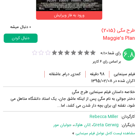
ورود به فاز ویرایش
0
دنبال میشه
‏طرح مگی‏ (2015)
دنبال کردن
0
6.8
رای شما:
/
10
بر اساس رای
6
کاربر
فیلم سینمایی
98 دقیقه
کمدی, درام, عاشقانه
اکران شده در 1395/02/08
خلاصه داستان فیلم سینمایی طرح مگی
دختر جوانی به نام مگی پس از اینکه عاشق جان، یک استاد دانشگاه متاهل می
شود، نقشه ای برای بچه دار شدن می کشد، اما...
کارگردان:
Rebecca Miller
بازیگران:
Greta Gerwig
،
اِتان هاوک
،
جولیان مور
»
مشاهده لیست کامل عوامل فیلم سینمایی