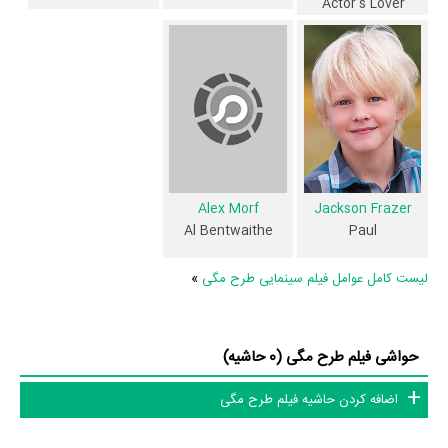
در مجموع بیش از 12 نفر در تولید فیلم طرح مگی نقش داشته‌اند و هر یک از
Actor's Lover
آنها در
منظوم
یک صفحه اختصاصی دارند.
اطلاعات فیلم طرح مگی
تاکنون در صفحه اختصاصی فیلم طرح مگی در
منظوم
اطلاعات بسیاری توسط
پژوهشگران و مردم ثبت شده است؛ در بخش گالری عکس و پوستر فیلم طرح
Jackson Frazer
Alex Morf
مگی 13 عدد، در بخش ویدئو و تیزر فیلم طرح مگی 1 عدد، گردآوری و درج
Paul
Al Bentwaithe
شده است. همچنین تاکنون در بخش‌های حواشی فیلم طرح مگی، دیالوگ برتر
فیلم طرح مگی، سوتی فیلم طرح مگی و نقد فیلم طرح مگی هنوز موردی ثبت
لیست کامل عوامل فیلم سینمایی طرح مگی
»
نشده است. قطعا ما و شما به این حد قانع نیستیم؛ باید به‌کمک علاقمندان فیلم،
سریال و تئاتر، این دایرة‌المعارف آنلاین و بانک اطلاعات هنرمندان و آثار سینما،
حواشی فیلم طرح مگی (0 حاشیه)
تلویزیون و تئاتر را کامل و کامل‌تر کنیم.
اضافه کردن حاشیه فیلم طرح مگی