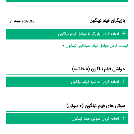
در تولید فیلم نیلگون نقش داشته‌اند و هر یک از آنها در
منظوم
یک صفحه
اختصاصی دارند.
بازیگران فیلم نیلگون
مشاهده همه
اطلاعات فیلم نیلگون
اضافه کردن بازیگر یا عوامل فیلم نیلگون
لیست کامل عوامل فیلم سینمایی نیلگون
»
تاکنون در بخش‌های گالری عکس و پوستر فیلم نیلگون، ویدئو و تیزر فیلم
نیلگون، حواشی فیلم نیلگون، دیالوگ برتر فیلم نیلگون، سوتی فیلم نیلگون و
نقد فیلم نیلگون هنوز موردی ثبت نشده است. قطعا ما و شما به این حد قانع
حواشی فیلم نیلگون (0 حاشیه)
نیستیم؛ باید به‌کمک علاقمندان فیلم، سریال و تئاتر، این دایرة‌المعارف آنلاین و
اضافه کردن حاشیه فیلم نیلگون
بانک اطلاعات هنرمندان و آثار سینما، تلویزیون و تئاتر را کامل و کامل‌تر کنیم.
سوتی های فیلم نیلگون (0 سوتی)
اضافه کردن سوتی فیلم نیلگون