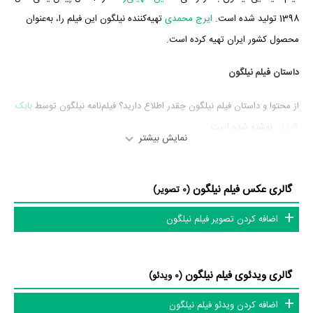
1398 تولید شده است.
ایرج محمدی
تهیه‌کننده نیلگون این فیلم را، به‌عنوان
محصول کشور ایران تهیه کرده است.
داستان فیلم نیلگون
از محتوا و داستان فیلم نیلگون چقدر اطلاع دارید؟ فیلم‌نامه نیلگون توسط
بابک
کایدان
نوشته شده است.
نمایش بیشتر
در خلاصه داستانی که یا از سوی تیم رسانه‌ای اثر و یا توسط دیگر رسانه‌ها درباره
داستان نیلگون منتشر شده است، می‌خوانیم: «.»
گالری عکس فیلم نیلگون
(0 تصویر)
فیلم نیلگون و کارنامه فعالیت کارگردان و بازیگران
اضافه کردن تصویر فیلم نیلگون
عوامل فیلم نیلگون
گالری ویدئوی فیلم نیلگون
(0 ویدئو)
اگر صدای نیلگون به‌گوشتان نشسته و یا از آن ناراضی هستید، شما را با
صدابردار فیلم نیلگون یعنی
علی ظهوری
آشنا می‌کنیم. در مجموع بیش از 5 نفر
اضافه کردن ویدئو فیلم نیلگون