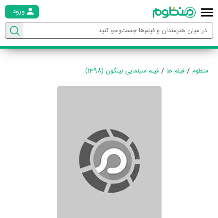
ورود
منظوم
فیلم ها
فیلم سینمایی نیلگون (1398)