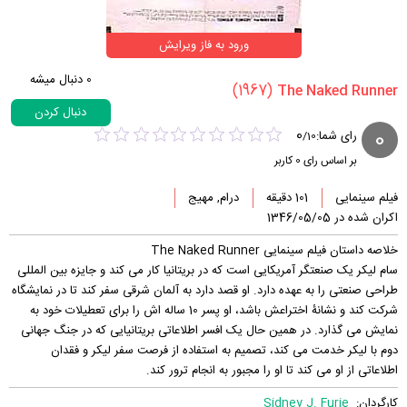
ورود به فاز ویرایش
0
دنبال میشه
(1967)
دنبال کردن
0
0
رای شما:
/
10
بر اساس رای
0
کاربر
فیلم سینمایی
101 دقیقه
درام, مهیج
اکران شده در 1346/05/05
خلاصه داستان فیلم سینمایی The Naked Runner
سام لیکر یک صنعتگر آمریکایی است که در بریتانیا کار می کند و جایزه بین المللی
طراحی صنعتی را به عهده دارد. او قصد دارد به آلمان شرقی سفر کند تا در نمایشگاه
شرکت کند و نشانۀ اختراعش باشد، او پسر 10 ساله اش را برای تعطیلات خود به
نمایش می گذارد. در همین حال یک افسر اطلاعاتی بریتانیایی که در جنگ جهانی
دوم با لیکر خدمت می کند، تصمیم به استفاده از فرصت سفر لیکر و فقدان
اطلاعاتی از او می کند تا او را مجبور به انجام ترور کند.
کارگردان:
Sidney J. Furie