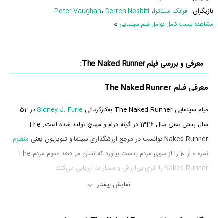
بازیگران:
فرانک سیناترا
،
Derren Nesbitt
،
Peter Vaughan
»
مشاهده لیست کامل عوامل فیلم سینمایی
معرفی و بررسی فیلم The Naked Runner:
معرفی فیلم The Naked Runner
فیلم سینمایی The Naked Runner به‌کارگردانی
Sidney J. Furie
در 52
سال پیش یعنی سال 1346 در گونه درام و مهیج تولید شده است. The
Naked Runner توانست در مرجع ارزشگذاری سینما و تلویزیون یعنی
منظوم
نمره 0 از 10 را از سوی مردم بدست بیاورد که نشان می‌دهد عموم مردم The
Naked Runner را اثری بی‌ارزش و بسیار بد ارزیابی می‌کنند.
نمایش بیشتر
بازیگران فیلم The Naked Runner
بازیگران فیلم The Naked Runner چه کسانی هستند؟ در The Naked