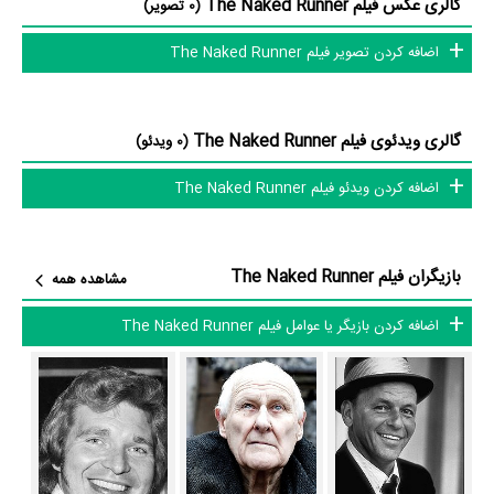
گالری عکس فیلم The Naked Runner
(0 تصویر)
Runner بازیگرانی چون
فرانک سیناترا
در نقش Sam Laker،
Peter
اضافه کردن تصویر فیلم The Naked Runner
Vaughan
در نقش Martin Slattery،
Derren Nesbitt
در نقش Colonel
Nadia Gray
Hartmann،
در نقش Karen Gisevius،
Toby Robins
در
نقش Ruth،
Inger Stratton
در نقش Anna و
Cyril Luckham
در نقش
گالری ویدئوی فیلم The Naked Runner
(0 ویدئو)
Cabinet minister به ایفای نقش و بازیگری پرداخته‌اند. در فیلم The
اضافه کردن ویدئو فیلم The Naked Runner
Naked Runner حدود 10 بازیگر جلوی دوربین رفته‌اند که از نظر تعداد بازیگران
می‌توان The Naked Runner را یک اثر پربازیگر عنوان کرد. از این‌لحاظ
کارگردانی فیلم The Naked Runner باتوجه به بازی گرفتن از این تعداد بازیگر
بازیگران فیلم The Naked Runner
مشاهده همه
و مدیریت آنها کار بسیار دشواری بوده است؛ باید بررسی کرد آیا
Sidney J.
Furie
به‌عنوان کارگردان و به‌عنوان بازیگردان و همچنین تیم بازیگری The
اضافه کردن بازیگر یا عوامل فیلم The Naked Runner
Naked Runner توانسته‌اند در این زمینه موفق باشند و بازی‌های درخشانی را
نمایش دهند؟
از دیگر بازیگران فیلم The Naked Runner می‌توان به
Edward Fox
در
نقش Ritchie Jackson،
J.A.B. Dubin-Behrmann
در نقش Joseph و
Michael Newport
در نقش Patrick Laker اشاره کرد.