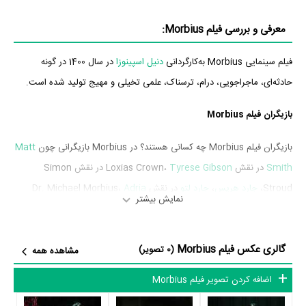
معرفی و بررسی فیلم Morbius:
فیلم سینمایی Morbius به‌کارگردانی
دنیل اسپینوزا
در سال 1400 در گونه
حادثه‌ای، ماجراجویی، درام، ترسناک، علمی تخیلی و مهیج تولید شده است.
بازیگران فیلم Morbius
بازیگران فیلم Morbius چه کسانی هستند؟ در Morbius بازیگرانی چون
Matt
Smith
در نقش Loxias Crown،
Tyrese Gibson
در نقش Simon
Stroud،
جارد هریس
،
جارد لتو
در نقش Dr. Michael Morbius،
Adria
نمایش بیشتر
Arjona
در نقش Martine Bancroft،
مایکل کیتون
و
کوری جانسون
به ایفای
نقش و بازیگری پرداخته‌اند. در فیلم Morbius حدود 10 بازیگر جلوی دوربین
گالری عکس فیلم Morbius
رفته‌اند که از نظر تعداد بازیگران می‌توان Morbius را یک اثر پربازیگر عنوان
(0 تصویر)
مشاهده همه
کرد. از این‌لحاظ کارگردانی فیلم Morbius باتوجه به بازی گرفتن از این تعداد
اضافه کردن تصویر فیلم Morbius
بازیگر و مدیریت آنها کار بسیار دشواری بوده است؛ باید بررسی کرد آیا
دنیل