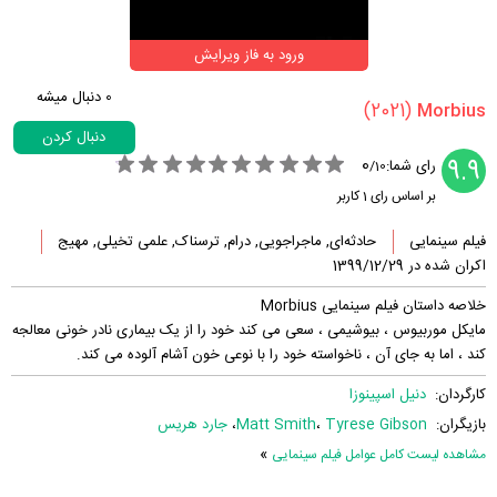
ورود به فاز ویرایش
0
دنبال میشه
(2021)
دنبال کردن
0
9.9
رای شما:
/
10
بر اساس رای
1
کاربر
فیلم سینمایی
حادثه‌ای, ماجراجویی, درام, ترسناک, علمی تخیلی, مهیج
اکران شده در 1399/12/29
خلاصه داستان فیلم سینمایی Morbius
مایکل موربیوس ، بیوشیمی ، سعی می کند خود را از یک بیماری نادر خونی معالجه
کند ، اما به جای آن ، ناخواسته خود را با نوعی خون آشام آلوده می کند.
کارگردان:
دنیل اسپینوزا
بازیگران:
Tyrese Gibson
،
Matt Smith
،
جارد هریس
»
مشاهده لیست کامل عوامل فیلم سینمایی