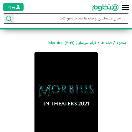
ورود
منظوم
فیلم ها
فیلم سینمایی Morbius (2021)