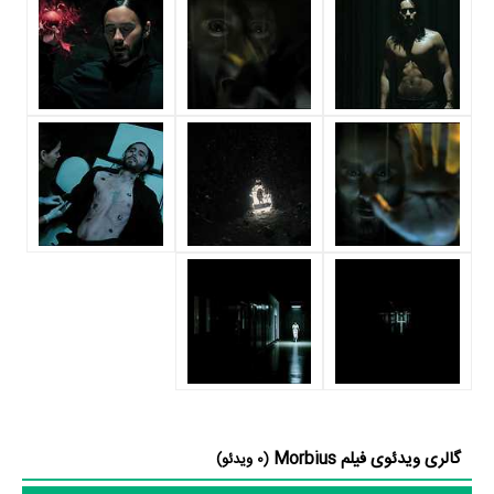
اسپینوزا
به‌عنوان کارگردان و به‌عنوان بازیگردان و همچنین تیم بازیگری
Morbius توانسته‌اند در این زمینه موفق باشند و بازی‌های درخشانی را نمایش
دهند؟
از دیگر بازیگران فیلم Morbius می‌توان به
Al Madrigal
در نقش Agent
Charlie Shotwell
Rodriguez،
در نقش Young Michael و
Kadrolsha
Ona Carole
در نقش Nobel Prize Guest اشاره کرد.
داستان فیلم Morbius
از محتوا و داستان فیلم Morbius چقدر اطلاع دارید؟ فیلم‌نامه Morbius توسط
Matt Sazama
،
Matt Holloway
،
Roy Thomas
،
Art Marcum
،
Burk
Sharpless
و
Gil Kane
نوشته شده است.
در خلاصه داستانی که یا از سوی تیم رسانه‌ای اثر و یا توسط دیگر رسانه‌ها درباره
داستان Morbius منتشر شده است، می‌خوانیم: «مایکل موربیوس ، بیوشیمی ،
گالری ویدئوی فیلم Morbius
سعی می کند خود را از یک بیماری نادر خونی معالجه کند ، اما به جای آن ،
(0 ویدئو)
ناخواسته خود را با نوعی خون آشام آلوده می کند.»