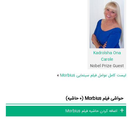
این حد قانع نیستیم؛ باید به‌کمک علاقمندان فیلم، سریال و تئاتر، این
دایرة‌المعارف آنلاین و بانک اطلاعات هنرمندان و آثار سینما، تلویزیون و تئاتر را
کامل و کامل‌تر کنیم.
Kadrolsha Ona
Carole
Nobel Prize Guest
لیست کامل عوامل فیلم سینمایی Morbius
»
حواشی فیلم Morbius (0 حاشیه)
اضافه کردن حاشیه فیلم Morbius