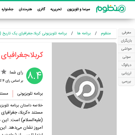
سینما و تلویزیون
تحریریه
گالری
هنرمندان
جشنواره
معرفی
منظوم
برنامه ها
برنامه تلویزیونی کربلا،جغرافیای یک تاریخ (1398)
بازیگران
حواشی
‏کربلا،جغرافیای 
سوتی
دیالوگ
8.4
رای شما:
ارزیابی
بر اساس رای
4
کا
بررسی
برنامه تلویزیونی
مستن
خلاصه داستان برنامه تلویزی
مستند «کربلا، جغرافیای 
(علیه‌السلام) است. این 
امروز نشان می‌دهد. این