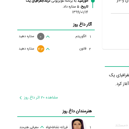
 را در
خورشید
به برنامه تلویزیونی
کربلا،جغرافیای یک
تاریخ
، 5 ستاره داد.
1399/01/14
آثار داغ روز
الگوریتم
ستاره دهید
1
0
قانون
ستاره دهید
2
4.3
جغرافیای یک
مشاهده 20 اثر داغ روز
هنرمندان داغ روز
 «مستند
1
فرزانه نشاط‌خواه
معرفی هنرمند