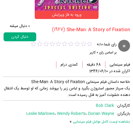
ورود به فاز ویرایش
0
دنبال میشه
(1967)
دنبال کردن
0
0
رای شما:
/
10
بر اساس رای
0
کاربر
فیلم سینمایی
68 دقیقه
کمدی, درام
اکران شده در 1346/06/10
خلاصه داستان فیلم سینمایی She-Man: A Story of Fixation
یک سرباز مجبور استروژن بگیرد و لباس زیر را بپوشد زمانی که او توسط یک انتقال
دهنده خشونت آمیز به قتل رسیده است.
کارگردان:
Bob Clark
بازیگران:
Dorian Wayne
،
Wendy Roberts
،
Leslie Marlowe
»
مشاهده لیست کامل عوامل فیلم سینمایی