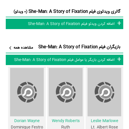
Jeff Gillen
،
Diane O'Donnell
،
Crystal Hans
Dominique Festro،
و
گالری ویدئوی فیلم She-Man: A Story of Fixation
(0 ویدئو)
Winnie Melton
به ایفای نقش و بازیگری پرداخته‌اند. در فیلم She-Man: A
اضافه کردن ویدئو فیلم She-Man: A Story of Fixation
Story of Fixation حدود 10 بازیگر جلوی دوربین رفته‌اند که از نظر تعداد
بازیگران می‌توان She-Man: A Story of Fixation را یک اثر پربازیگر عنوان
کرد. از این‌لحاظ کارگردانی فیلم She-Man: A Story of Fixation باتوجه به
بازیگران فیلم She-Man: A Story of Fixation
مشاهده همه
بازی گرفتن از این تعداد بازیگر و مدیریت آنها کار بسیار دشواری بوده است؛
باید بررسی کرد آیا
Bob Clark
به‌عنوان کارگردان و به‌عنوان بازیگردان و
اضافه کردن بازیگر یا عوامل فیلم She-Man: A Story of Fixation
همچنین تیم بازیگری She-Man: A Story of Fixation توانسته‌اند در این
زمینه موفق باشند و بازی‌های درخشانی را نمایش دهند؟
از دیگر بازیگران فیلم She-Man: A Story of Fixation می‌توان به
Norman
Virginia Jasper
،
Chant
و
Marilyn Denham
اشاره کرد.
داستان فیلم She-Man: A Story of Fixation
از محتوا و داستان فیلم She-Man: A Story of Fixation چقدر اطلاع دارید؟
Dorian Wayne
Wendy Roberts
Leslie Marlowe
Dominique Festro
Ruth
Lt. Albert Rose