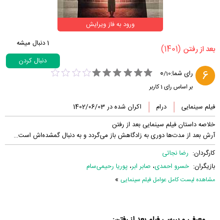
ورود به فاز ویرایش
1
دنبال میشه
(1401)
‏بعد از رفتن‏
دنبال کردن
0
6
رای شما:
/
10
بر اساس رای
1
کاربر
فیلم سینمایی
درام
اکران شده در 1402/06/03
خلاصه داستان فیلم سینمایی بعد از رفتن
آرش بعد از مدت‌ها دوری به زادگاهش باز می‌گردد و به دنبال گمشده‌اش است…
کارگردان:
رضا نجاتی
بازیگران:
خسرو احمدی
،
صابر ابر
،
پوریا رحیمی‌سام
»
مشاهده لیست کامل عوامل فیلم سینمایی
معرفی و بررسی فیلم بعد از رفتن: