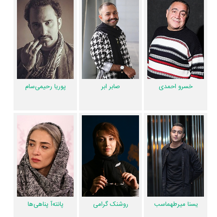
جذابی را می‌توان بیان کرد. براساس آمارها فیلم بعد از رفتن به طور متوسط
فعالیت 20ام بازیگران این اثر است.
همچنین
رضا نجاتی
کارگردان بعد از رفتن اولین همکاری خود با بازیگرانی چون
خسرو احمدی
،
صابر ابر
،
پوریا رحیمی‌سام
،
یسنا میرطهماسب
،
روشنک گرامی
،
پانته‌آ پناهی‌ها
،
احترام برومند
،
سارا بهرامی
،
بهرام شاه‌محمدلو
و
حامی ترابی
را
در این اثر تجربه کرده است. در میان بازیگران بعد از رفتن نیز 35 همکاریِ اول
خسرو احمدی
صابر ابر
پوریا رحیمی‌سام
رخ داده، به‌عبارت دیگر در این فیلم میان هر یک از 10 بازیگر با یکدیگر یک
رابطه همکاری شکل گرفته که 35 همکاری برای اولین‌مرتبه در بعد از رفتن رخ
داده است. مانند:
خسرو احمدی
و
صابر ابر
،
پوریا رحیمی‌سام
و
یسنا
میرطهماسب
،
روشنک گرامی
و
پانته‌آ پناهی‌ها
،
احترام برومند
و
سارا بهرامی
،
بهرام شاه‌محمدلو
و
حامی ترابی
.
عوامل فیلم بعد از رفتن
در مجموع بیش از 12 نفر در تولید فیلم بعد از رفتن نقش داشته‌اند و هر یک از
یسنا میرطهماسب
روشنک گرامی
پانته‌آ پناهی‌ها
آنها در
منظوم
یک صفحه اختصاصی دارند.