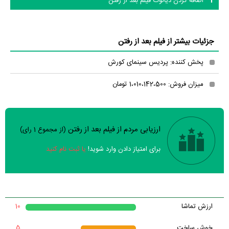
اضافه کردن دیالوگ فیلم بعد از رفتن
جزئیات بیشتر از فیلم بعد از رفتن
پخش کننده: پردیس سینمای کورش
میزان فروش: 1،010،142،500 تومان
ارزیابی مردم از فیلم بعد از رفتن
(از مجموع
1
رای)
سوالات نظرسنجی ( 8 سوال)
برای امتیاز دادن وارد شوید!
یا ثبت نام کنید
خیر
تقریبا
بله
فیلم ارزش یک بار دیدن را دارد؟
خیر
فیلم از لحاظ فنی و هنری باکیفیت ساخته شده است؟
ارزش تماشا
10
تقریبا
بله
خوش ساخت
5