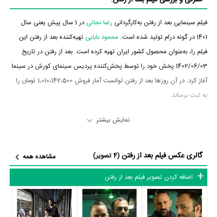
فیلم سینمایی بعد از رفتن به‌کارگردانی
رضا نجاتی
در 1 سال پیش یعنی سال
1401 در گونه درام تولید شده است.
محمود بابایی
تهیه‌کننده بعد از رفتن این
فیلم را، به‌عنوان محصول کشور ایران تهیه کرده است. بعد از رفتن در تاریخ
1402/06/03 پخش خود را توسط پخش‌کننده پردیس سینمای کورش در سینما
آغاز کرد. در آن روزها بعد از رفتن توانست آمار فروش 1،010،142،500 تومان را
به ثبت برساند.
بازیگران فیلم بعد از رفتن
نمایش بیشتر
بازیگران فیلم بعد از رفتن چه کسانی هستند؟ در بعد از رفتن بازیگرانی چون
گالری عکس فیلم بعد از رفتن
خسرو احمدی
،
صابر ابر
،
پوریا رحیمی‌سام
،
یسنا میرطهماسب
،
روشنک گرامی
،
(4 تصویر)
مشاهده همه
پانته‌آ پناهی‌ها
و
احترام برومند
به ایفای نقش و بازیگری پرداخته‌اند. در فیلم
اضافه کردن تصویر فیلم بعد از رفتن
بعد از رفتن حدود 10 بازیگر جلوی دوربین رفته‌اند که از نظر تعداد بازیگران
می‌توان بعد از رفتن را یک اثر پربازیگر عنوان کرد. از این‌لحاظ کارگردانی فیلم
بعد از رفتن باتوجه به بازی گرفتن از این تعداد بازیگر و مدیریت آنها کار بسیار