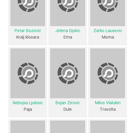
Alkoholicar I و
Nebojsa Ilic
در نقش Alkoholicar II اشاره کرد.
متوسط سن بازیگران A Stinking Fairytale براساس میزان سنی که از آنها در
دایرةالمعارف آنلاین سینما و تلویزیون یعنی
منظوم
ثبت شده، 53 سال است
که نشان می‌دهد بازیگران A Stinking Fairytale عمدتا از میانسالان هستند.
Petar Bozovic
Jelena Djokic
Zarko Lausevic
Kralj klosara
Ema
Moma
داستان فیلم A Stinking Fairytale
از محتوا و داستان فیلم A Stinking Fairytale چقدر اطلاع دارید؟ فیلم‌نامه A
Stinking Fairytale توسط
Miroslav Momcilovic
نوشته شده است.
در خلاصه داستانی که یا از سوی تیم رسانه‌ای اثر و یا توسط دیگر رسانه‌ها درباره
داستان A Stinking Fairytale منتشر شده است، می‌خوانیم: «مامان یک
راننده است و از افسردگی رنج می برد. Ema هویج است و برای الکل مصرف
Nebojsa Ljubisic
Bojan Zirovic
Milos Vlalukin
شده است. ماما در محل کارخانه محروم زندگی می کند. ماما در شفت زندگی
Paja
Dule
Travolta
می کند ماما چشم امام را دوست داشت. مادر ماما را در دید دوم دوست داشت.
مدتها پیش اما یک کودک را از دست داد و شروع به نوشیدن کرد. یا ابتدا او
شروع به نوشیدن کرد و سپس کودک را از دست داد. این مهم نیست مهم است