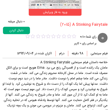
ورود به فاز ویرایش
0
دنبال میشه
(2015)
دنبال کردن
0
0
رای شما:
/
10
بر اساس رای
0
کاربر
فیلم سینمایی
98 دقیقه
درام
اکران شده در 1394/09/04
خلاصه داستان فیلم سینمایی A Stinking Fairytale
مامان یک راننده است و از افسردگی رنج می برد. Ema هویج است و برای الکل
مصرف شده است. ماما در محل کارخانه محروم زندگی می کند. ماما در شفت
زندگی می کند ماما چشم امام را دوست داشت. مادر ماما را در دید دوم دوست
داشت. مدتها پیش اما یک کودک را از دست داد و شروع به نوشیدن کرد. یا ابتدا او
شروع به نوشیدن کرد و سپس کودک را از دست داد. این مهم نیست مهم است که
ماما به او کمک کرد تا از آن عبور کند. ماما و مادر شروع به زندگی می کنند. آنها از
یکدیگر در فقر کامل حمایت می کنند. آنها توسط پادشاه هبوس که در تخلیه زندگی
می کنند، ازدواج می کنند. مامان و عزیزم در عروسی می مونن و یک بچه نزدیک