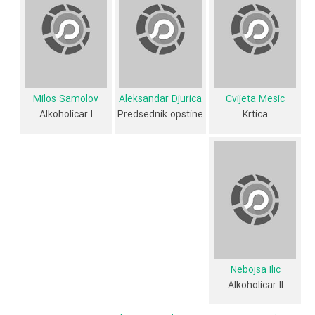
که ماما به او کمک کرد تا از آن عبور کند. ماما و مادر شروع به زندگی می کنند.
آنها از یکدیگر در فقر کامل حمایت می کنند. آنها توسط پادشاه هبوس که در
تخلیه زندگی می کنند، ازدواج می کنند. مامان و عزیزم در عروسی می مونن و
یک بچه نزدیک کامیون پیدا می کنن آنها ادامه می دهند.»
Milos Samolov
Aleksandar Djurica
Cvijeta Mesic
فیلم A Stinking Fairytale از نظر ساختار (فرم)، محتوا و محیط تولید، به آثار
Alkoholicar I
Predsednik opstine
Krtica
مختلفی شباهت دارد. با توجه به شاخص‌های متعدد و گوناگونی می‌توان گفت
آثار مرتبط فیلم A Stinking Fairytale عبارت است از: .
فیلم A Stinking Fairytale و کارنامه فعالیت کارگردان و بازیگران
از نظر تاریخچه فعالیت کارگردان و بازیگران فیلم A Stinking Fairytale نیز
آمارها و نکات جذابی را می‌توان بیان کرد. براساس آمارها فیلم A Stinking
Fairytale به طور متوسط فعالیت 4ام بازیگران این اثر است. براساس امتیاز
Nebojsa Ilic
Alkoholicar II
مردم فیلم A Stinking Fairytale بهترین اثر
Milos Samolov
در حرفه
بازیگری محسوب می‌شود.