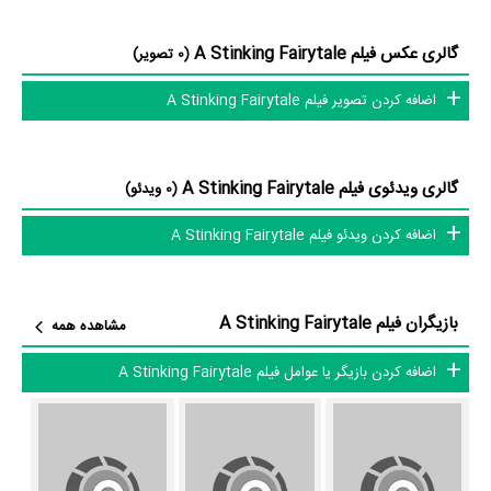
بازیگران فیلم A Stinking Fairytale چه کسانی هستند؟ در A Stinking
گالری عکس فیلم A Stinking Fairytale
(0 تصویر)
Fairytale بازیگرانی چون
Zarko Lausevic
در نقش Moma،
Jelena
اضافه کردن تصویر فیلم A Stinking Fairytale
Djokic
در نقش Ema،
Petar Bozovic
در نقش Kralj klosara،
Milos
Vlalukin
در نقش Travolta،
Bojan Zirovic
در نقش Dule،
Nebojsa
Ljubisic
در نقش Paja و
Cvijeta Mesic
در نقش Krtica به ایفای نقش و
گالری ویدئوی فیلم A Stinking Fairytale
(0 ویدئو)
بازیگری پرداخته‌اند. در فیلم A Stinking Fairytale حدود 10 بازیگر جلوی
اضافه کردن ویدئو فیلم A Stinking Fairytale
دوربین رفته‌اند که از نظر تعداد بازیگران می‌توان A Stinking Fairytale را یک
اثر پربازیگر عنوان کرد. از این‌لحاظ کارگردانی فیلم A Stinking Fairytale
باتوجه به بازی گرفتن از این تعداد بازیگر و مدیریت آنها کار بسیار دشواری بوده
بازیگران فیلم A Stinking Fairytale
مشاهده همه
است؛ باید بررسی کرد آیا
Miroslav Momcilovic
به‌عنوان کارگردان و به‌عنوان
بازیگردان و همچنین تیم بازیگری A Stinking Fairytale توانسته‌اند در این
اضافه کردن بازیگر یا عوامل فیلم A Stinking Fairytale
زمینه موفق باشند و بازی‌های درخشانی را نمایش دهند؟
از دیگر بازیگران فیلم A Stinking Fairytale می‌توان به
Aleksandar
Djurica
در نقش Predsednik opstine،
Milos Samolov
در نقش