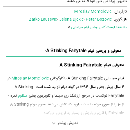
کامیون پیدا می کنن آنها ادامه می دهند.
کارگردان:
Miroslav Momcilovic
بازیگران:
Petar Bozovic
،
Jelena Djokic
،
Zarko Lausevic
»
مشاهده لیست کامل عوامل فیلم سینمایی
معرفی و بررسی فیلم A Stinking Fairytale:
معرفی فیلم A Stinking Fairytale
فیلم سینمایی A Stinking Fairytale به‌کارگردانی
Miroslav Momcilovic
در
4 سال پیش یعنی سال 1394 در گونه درام تولید شده است. A Stinking
Fairytale توانست در مرجع ارزشگذاری سینما و تلویزیون یعنی
منظوم
نمره 0
از 10 را از سوی مردم بدست بیاورد که نشان می‌دهد عموم مردم A Stinking
Fairytale را اثری بی‌ارزش و بسیار بد ارزیابی می‌کنند.
نمایش بیشتر
بازیگران فیلم A Stinking Fairytale