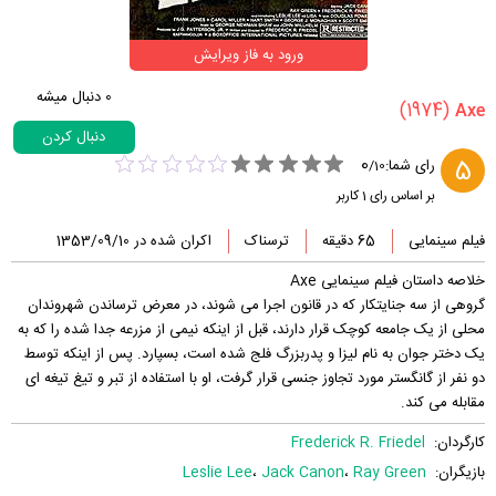
ورود به فاز ویرایش
0
دنبال میشه
(1974)
دنبال کردن
0
5
رای شما:
/
10
بر اساس رای
1
کاربر
فیلم سینمایی
65 دقیقه
ترسناک
اکران شده در 1353/09/10
خلاصه داستان فیلم سینمایی Axe
گروهی از سه جنایتکار که در قانون اجرا می شوند، در معرض ترساندن شهروندان
محلی از یک جامعه کوچک قرار دارند، قبل از اینکه نیمی از مزرعه جدا شده را که به
یک دختر جوان به نام لیزا و پدربزرگ فلج شده است، بسپارد. پس از اینکه توسط
دو نفر از گانگستر مورد تجاوز جنسی قرار گرفت، او با استفاده از تبر و تیغ تیغه ای
مقابله می کند.
کارگردان:
Frederick R. Friedel
بازیگران:
Ray Green
،
Jack Canon
،
Leslie Lee