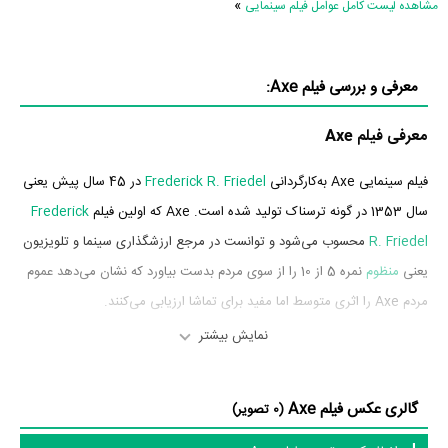
»
مشاهده لیست کامل عوامل فیلم سینمایی
معرفی و بررسی فیلم Axe:
معرفی فیلم Axe
فیلم سینمایی Axe به‌کارگردانی
Frederick R. Friedel
در 45 سال پیش یعنی
سال 1353 در گونه ترسناک تولید شده است. Axe که اولین فیلم
Frederick
R. Friedel
محسوب می‌شود و توانست در مرجع ارزشگذاری سینما و تلویزیون
یعنی
منظوم
نمره 5 از 10 را از سوی مردم بدست بیاورد که نشان می‌دهد عموم
مردم Axe را اثری متوسط اما مفید برای تماشا ارزیابی می‌کنند.
نمایش بیشتر
بازیگران فیلم Axe
بازیگران فیلم Axe چه کسانی هستند؟ در Axe بازیگرانی چون
Leslie Lee
در
گالری عکس فیلم Axe
(0 تصویر)
نقش Lisa،
Jack Canon
در نقش Steele،
Ray Green
در نقش Lomax،