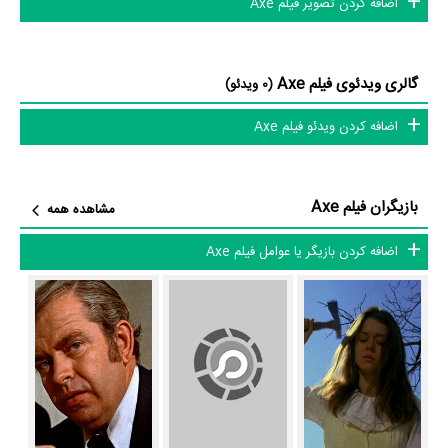
اضافه کردن تصویر فیلم Axe
Frederick R. Friedel
در نقش Billy،
Douglas Powers
در نقش
Frank Jones
Grandfather،
در نقش Aubrey و
Carol Miller
در نقش
Storewoman به ایفای نقش و بازیگری پرداخته‌اند. در فیلم Axe حدود 10
گالری ویدئوی فیلم Axe
(0 ویدئو)
بازیگر جلوی دوربین رفته‌اند که از نظر تعداد بازیگران می‌توان Axe را یک اثر
اضافه کردن ویدئو فیلم Axe
پربازیگر عنوان کرد. از این‌لحاظ کارگردانی فیلم Axe باتوجه به بازی گرفتن از این
تعداد بازیگر و مدیریت آنها کار بسیار دشواری بوده است؛ باید بررسی کرد آیا
Frederick R. Friedel
به‌عنوان کارگردان و به‌عنوان بازیگردان و همچنین تیم
بازیگران فیلم Axe
مشاهده همه
بازیگری Axe توانسته‌اند در این زمینه موفق باشند و بازی‌های درخشانی را
نمایش دهند؟
اضافه کردن بازیگر یا عوامل فیلم Axe
از دیگر بازیگران فیلم Axe می‌توان به
George J. Monaghan
در نقش
Hart Smith
Harold،
در نقش Detective و
Scott Smith
در نقش
Policeman اشاره کرد.
داستان فیلم Axe
از محتوا و داستان فیلم Axe چقدر اطلاع دارید؟ فیلم‌نامه Axe توسط