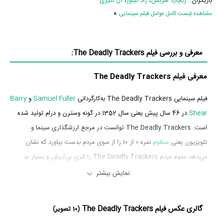
بازیگران:
ریچارد هریس
،
راد تیلور
،
آل لتیری
»
مشاهده لیست کامل عوامل فیلم سینمایی
معرفی و بررسی فیلم The Deadly Trackers:
معرفی فیلم The Deadly Trackers
فیلم سینمایی The Deadly Trackers به‌کارگردانی
Samuel Fuller
و
Barry
Shear
در 46 سال پیش یعنی سال 1352 در گونه وسترن و درام تولید شده
است. The Deadly Trackers توانست در مرجع ارزشگذاری سینما و
تلویزیون یعنی
منظوم
نمره 0 از 10 را از سوی مردم بدست بیاورد که نشان
می‌دهد عموم مردم The Deadly Trackers را اثری بی‌ارزش و بسیار بد
ارزیابی می‌کنند.
نمایش بیشتر
بازیگران فیلم The Deadly Trackers
گالری عکس فیلم The Deadly Trackers
(10 تصویر)