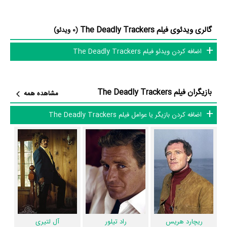
William Bryant
در نقش Deputy Bill اشاره کرد.
متوسط سن بازیگران The Deadly Trackers براساس میزان سنی که از آنها
گالری ویدئوی فیلم The Deadly Trackers
(0 ویدئو)
در دایرةالمعارف آنلاین سینما و تلویزیون یعنی
منظوم
ثبت شده، 75 سال است
که نشان می‌دهد بازیگران The Deadly Trackers عمدتا از نظر سنی افرادی
اضافه کردن ویدئو فیلم The Deadly Trackers
پیر و باتجربه هستند.
داستان فیلم The Deadly Trackers
بازیگران فیلم The Deadly Trackers
مشاهده همه
از محتوا و داستان فیلم The Deadly Trackers چقدر اطلاع دارید؟ فیلم‌نامه
اضافه کردن بازیگر یا عوامل فیلم The Deadly Trackers
The Deadly Trackers توسط
Samuel Fuller
و
Lukas Heller
نوشته
شده است.
در خلاصه داستانی که یا از سوی تیم رسانه‌ای اثر و یا توسط دیگر رسانه‌ها درباره
داستان The Deadly Trackers منتشر شده است، می‌خوانیم: «کلانتر شان
کیلپاتریک یک صلح طلب است. فرانک برند رهبر گروهی از قاتلان است.
هنگامی که مسیرهای آنها کیلپاتریک را متقابلا مجبور است بر علیه همه
ریچارد هریس
راد تیلور
آل لتیری
چیزهایی که برای مبارزه با مارک و باند خود متضرر شده است، مقابله کند. از