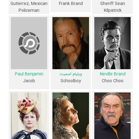
Gutierrez, Mexican
Frank Brand
Sheriff Sean
طریق شکار خود را به مکزیک، او توسط یک کلاهبردار نجیب مکزیکی که تنها در
Policeman
Kilpatrick
انجام قانون عمل می کند، انتقاد نمی کند.»
فیلم The Deadly Trackers از نظر ساختار (فرم)، محتوا و محیط تولید، به
آثار مختلفی شباهت دارد. با توجه به شاخص‌های متعدد و گوناگونی می‌توان
گفت آثار مرتبط فیلم The Deadly Trackers عبارت است از: .
فیلم The Deadly Trackers و کارنامه فعالیت کارگردان و بازیگران
Neville Brand
ویلیام اسمیت
Paul Benjamin
از نظر تاریخچه فعالیت کارگردان و بازیگران فیلم The Deadly Trackers نیز
Schoolboy
Choo Choo
Jacob
آمارها و نکات جذابی را می‌توان بیان کرد. براساس آمارها فیلم The Deadly
Trackers به طور متوسط فعالیت 8ام بازیگران این اثر است.
1 تن از بازیگران The Deadly Trackers، اولین فعالیت جدی بازیگری خود را
در این اثر تجربه کرده است، در واقع در The Deadly Trackers 1 فیلم اولی
بوده است:
Isela Vega
.
همچنین
Samuel Fuller
و
Barry Shear
کارگردان The Deadly