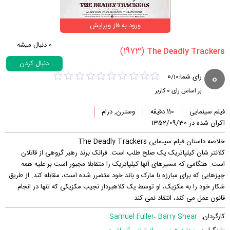
ورود به فاز ویرایش
0
دنبال میشه
(1973)
دنبال کردن
0
0
رای شما:
/
10
بر اساس رای
0
کاربر
فیلم سینمایی
110 دقیقه
وسترن, درام
اکران شده در 1352/09/30
خلاصه داستان فیلم سینمایی The Deadly Trackers
کلانتر شان کیلپاتریک یک صلح طلب است. فرانک برند رهبر گروهی از قاتلان
است. هنگامی که مسیرهای آنها کیلپاتریک را متقابلا مجبور است بر علیه همه
چیزهایی که برای مبارزه با مارک و باند خود متضرر شده است، مقابله کند. از طریق
شکار خود را به مکزیک، او توسط یک کلاهبردار نجیب مکزیکی که تنها در انجام
قانون عمل می کند، انتقاد نمی کند.
کارگردان:
Barry Shear
،
Samuel Fuller