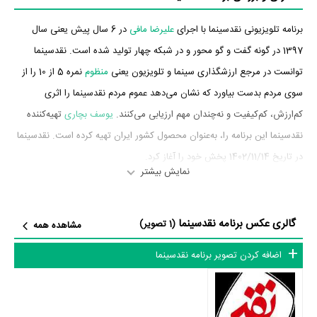
برنامه تلویزیونی نقدسینما با اجرای
علیرضا مافی
در 6 سال پیش یعنی سال
1397 در گونه گفت و گو محور و در شبکه چهار تولید شده است. نقدسینما
توانست در مرجع ارزشگذاری سینما و تلویزیون یعنی
منظوم
نمره 5 از 10 را از
سوی مردم بدست بیاورد که نشان می‌دهد عموم مردم نقدسینما را اثری
کم‌ارزش، کم‌کیفیت و نه‌چندان مهم ارزیابی می‌کنند.
یوسف بچاری
تهیه‌کننده
نقدسینما این برنامه را، به‌عنوان محصول کشور ایران تهیه کرده است. نقدسینما
در تاریخ 1402/11/14 پخش خود را آغاز کرد.
نمایش بیشتر
داستان برنامه نقدسینما
گالری عکس برنامه نقدسینما
از محتوا و داستان برنامه نقدسینما چقدر اطلاع دارید؟
(1 تصویر)
مشاهده همه
در خلاصه داستانی که یا از سوی تیم رسانه‌ای اثر و یا توسط دیگر رسانه‌ها درباره
اضافه کردن تصویر برنامه نقدسینما
داستان نقدسینما منتشر شده است، می‌خوانیم: «در این برنامه شاهد گزارش
هایی از رویدادهای جشنواره فیلم فجر و گفتگو با کارشناسان، مسئولان و