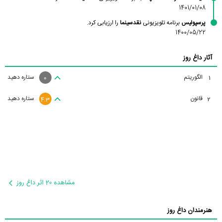
1401/01/08
پرسپولیس
برنامه تلویزیونی
نقدسینما
را ارزیابی کرد.
1400/05/22
آثار داغ روز
الگوریتم
ستاره دهید
1
0
قانون
ستاره دهید
2
4.3
مشاهده 20 اثر داغ روز
هنرمندان داغ روز