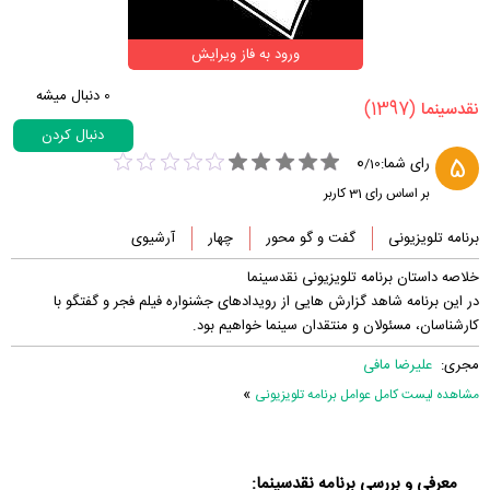
ورود به فاز ویرایش
0
دنبال میشه
(1397)
‏نقدسینما‏
دنبال کردن
0
5
رای شما:
/
10
بر اساس رای
31
کاربر
برنامه تلویزیونی
گفت و گو محور
چهار
آرشیوی
خلاصه داستان برنامه تلویزیونی نقدسینما
در این برنامه شاهد گزارش هایی از رویدادهای جشنواره فیلم فجر و گفتگو با
کارشناسان، مسئولان و منتقدان سینما خواهیم بود.
مجری:
علیرضا مافی
»
مشاهده لیست کامل عوامل برنامه تلویزیونی
معرفی و بررسی برنامه نقدسینما: