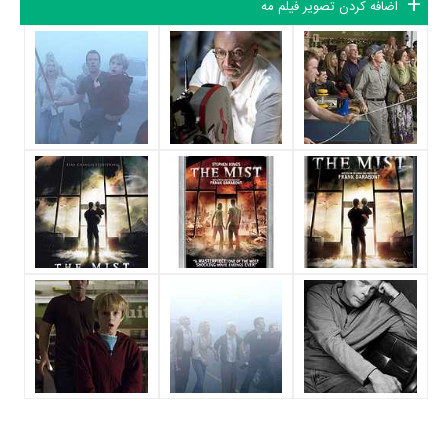
اضافه کردن تصویر فیلم مه
فیلم مه حدود 15 بازیگر جلوی دوربین رفته‌اند که از نظر تعداد بازیگران می‌توان
مه را یک اثر پربازیگر عنوان کرد. از این‌لحاظ کارگردانی فیلم مه باتوجه به بازی
گرفتن از این تعداد بازیگر و مدیریت آنها کار بسیار دشواری بوده است؛ باید
بررسی کرد آیا
فرانک دارابونت
به‌عنوان کارگردان و به‌عنوان بازیگردان و همچنین
تیم بازیگری مه توانسته‌اند در این زمینه موفق باشند و بازی‌های درخشانی را
نمایش دهند؟
از دیگر بازیگران فیلم مه می‌توان به
Frances Sternhagen
در نقش Irene
Nathan Gamble
Reppler،
در نقش Billy Drayton،
Alexa Davalos
در
نقش Sally،
Chris Owen
در نقش Norm،
Sam Witwer
در نقش Private
Robert C. Treveiler
Jessup،
در نقش Bud Brown (as Robert
David Jensen
Treveiler)،
در نقش Myron و
ملیسا مک براید
در نقش
Woman With Kids at Home اشاره کرد.
متوسط سن بازیگران مه براساس میزان سنی که از آنها در دایرةالمعارف آنلاین
سینما و تلویزیون یعنی
منظوم
ثبت شده، 54 سال است که نشان می‌دهد
بازیگران مه عمدتا از میانسالان هستند.