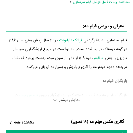
»
مشاهده لیست کامل عوامل فیلم سینمایی
معرفی و بررسی فیلم مه:
فیلم سینمایی مه به‌کارگردانی
فرانک دارابونت
در 12 سال پیش یعنی سال 1386
در گونه ترسناک تولید شده است. مه توانست در مرجع ارزشگذاری سینما و
تلویزیون یعنی
منظوم
نمره 5.9 از 10 را از سوی مردم بدست بیاورد که نشان
می‌دهد عموم مردم مه را اثری بی‌ارزش و بسیار بد ارزیابی می‌کنند.
بازیگران فیلم مه
بازیگران فیلم مه چه کسانی هستند؟ در مه بازیگرانی چون
توماس جین
در
نمایش بیشتر
نقش David Drayton،
مارسیا گی هاردن
در نقش Mrs. Carmody،
Laurie
Holden
در نقش Amanda Dunfrey،
Andre Braugher
در نقش Brent
گالری عکس فیلم مه
Norton،
توبی جونز
در نقش Ollie Weeks،
ویلیام سدلر
در نقش Jim و
(19 تصویر)
مشاهده همه
جفری دی مان
در نقش Dan Miller به ایفای نقش و بازیگری پرداخته‌اند. در