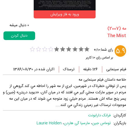
ورود به فاز ویرایش
0
دنبال میشه
‏مه‏ (2007)
دنبال کردن
0
5.9
رای شما:
/
10
بر اساس رای
10
کاربر
فیلم سینمایی
126 دقیقه
ترسناک
اکران شده در 1386/08/30
خلاصه داستان فیلم سینمایی مه
پس از توفاني خطرناک در شهرمين، ابري از مه شهر را احاطه مي کند.گروهي از
مردم در سوپر مارکت محلي گير مي افتند که در ميان آنان، «ديويد دريتن» (جين) و
پسر پنج ساله اش هستند. مردم خيلي زود متوجه مي شوند که در ميان اين مه
موجودات ترسناک غير زميني زندگي مي کنند....
کارگردان:
فرانک دارابونت
بازیگران:
توماس جین
،
مارسیا گی هاردن
،
Laurie Holden