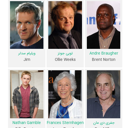
این اثر است. براساس امتیاز مردم فیلم مه بهترین اثر
Chris Owen
و یکی از
4 اثر شاخص
Nathan Gamble
،
Laurie Holden
و
ملیسا مک براید
در حرفه
بازیگری محسوب می‌شود.
براساس امتیاز مردم فیلم مه بدترین اثر
فرانک دارابونت
در حرفه کارگردانی
محسوب می‌شود.
2 تن از بازیگران مه، اولین فعالیت جدی بازیگری خود را در این اثر تجربه
Andre Braugher
توبی جونز
ویلیام سدلر
کرده‌اند، در واقع در مه 2 فیلم اولی بوده‌اند:
Nathan Gamble
و
Sam
Jim
Ollie Weeks
Brent Norton
.
Witwer
همچنین
فرانک دارابونت
کارگردان مه اولین همکاری خود با بازیگرانی چون
توماس جین
،
مارسیا گی هاردن
،
Andre Braugher
،
توبی جونز
،
Frances
Robert C. Treveiler
،
Chris Owen
،
Alexa Davalos
،
Sternhagen
و
David Jensen
را در این اثر تجربه کرده است. در میان بازیگران مه نیز 101
همکاریِ اول رخ داده، به‌عبارت دیگر در این فیلم میان هر یک از 15 بازیگر با
یکدیگر یک رابطه همکاری شکل گرفته که 101 همکاری برای اولین‌مرتبه در مه
جفری دی مان
Frances Sternhagen
Nathan Gamble
رخ داده است. مانند:
توماس جین
و
مارسیا گی هاردن
،
Laurie Holden
و