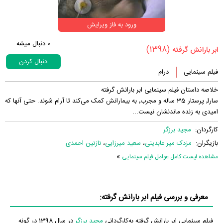
ورود به فاز ویرایش
0
دنبال میشه
(1398)
‏ابر بارانش گرفته‏
دنبال کردن
فیلم سینمایی
درام
خلاصه داستان فیلم سینمایی ابر بارانش گرفته
سارا٬ پرستار 35 ساله و مجرب٬ به بیمارانش کمک می‌کند تا آرام شوند. حتی آنها که
امیدی به زنده ماندنشان نیست...
کارگردان:
مجید برزگر
بازیگران:
مزدک میر عابدینی
،
سعید میرزایی
،
نازنین احمدی
»
مشاهده لیست کامل عوامل فیلم سینمایی
معرفی و بررسی فیلم ابر بارانش گرفته:
فیلم سینمایی ابر بارانش گرفته به‌کارگردانی
مجید برزگر
در سال 1398 در گونه