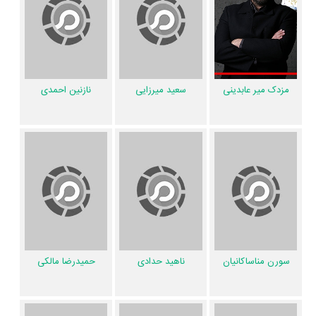
متوسط فعالیت 2ام بازیگران این اثر است.
فیلم ابر بارانش گرفته براساس امتیاز مردم به آثار یکی از 4 اثر شاخص
مجید
برزگر
در حرفه نویسندگی محسوب می‌شود.
12 تن از بازیگران ابر بارانش گرفته، اولین فعالیت جدی بازیگری خود را در این
مزدک میر عابدینی
سعید میرزایی
نازنین احمدی
اثر تجربه کرده‌اند، در واقع در ابر بارانش گرفته 12 فیلم اولی بوده‌اند:
ارشیا
نیک‌بین
،
علی ثانی‌فر
،
کاوه هادی‌مقدم
،
منصوره ایزدپناه
،
پریسا بهپوری
،
پریسا
خواجه‌دهی
،
سالار دریامج
،
یحیی حقیقت‌خواه
،
نهال موسوی
،
جمال سادات
،
رها
تقوایی
و
حمید امیدوار
.
همچنین
مجید برزگر
کارگردان ابر بارانش گرفته اولین همکاری خود با بازیگرانی
چون
مزدک میر عابدینی
،
سعید میرزایی
،
نازنین احمدی
،
حمیدرضا مالکی
،
محمود کیان
،
رامین محمدیان
،
علی موسوی‌نژاد
و
شهین کاظمی
را در این اثر
تجربه کرده است. در میان بازیگران ابر بارانش گرفته نیز 229 همکاریِ اول رخ
سورن مناساکانیان
ناهید حدادی
حمیدرضا مالکی
داده، به‌عبارت دیگر در این فیلم میان هر یک از 22 بازیگر با یکدیگر یک رابطه
همکاری شکل گرفته که 229 همکاری برای اولین‌مرتبه در ابر بارانش گرفته رخ
داده است. مانند:
مزدک میر عابدینی
و
سعید میرزایی
،
نازنین احمدی
و
سورن