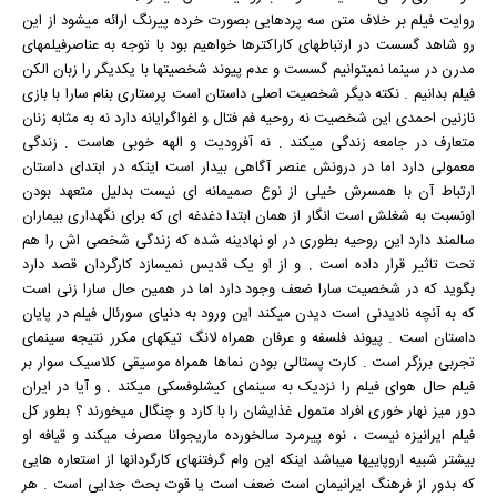
روایت فیلم بر خلاف متن سه پردهایی بصورت خرده پیرنگ ارائه میشود از این
رو شاهد گسست در ارتباطهای کاراکترها خواهیم بود با توجه به عناصرفیلمهای
مدرن در سینما نمیتوانیم گسست و عدم پیوند شخصیتها با یکدیگر را زبان الکن
فیلم بدانیم . نکته دیگر شخصیت اصلی داستان است پرستاری بنام سارا با بازی
نازنین احمدی این شخصیت نه روحیه فم فتال و اغواگرایانه دارد نه به مثابه زنان
متعارف در جامعه زندگی میکند . نه آفرودیت و الهه خوبی هاست . زندگی
معمولی دارد اما در درونش عنصر آگاهی بیدار است اینکه در ابتدای داستان
ارتباط آن با همسرش خیلی از نوع صمیمانه ای نیست بدلیل متعهد بودن
اونسبت به شغلش است انگار از همان ابتدا دغدغه ای که برای نگهداری بیماران
سالمند دارد این روحیه بطوری در او نهادینه شده که زندگی شخصی اش را هم
تحت تاثیر قرار داده است . و از او یک قدیس نمیسازد کارگردان قصد دارد
بگوید که در شخصیت سارا ضعف وجود دارد اما در همین حال سارا زنی است
که به آنچه نادیدنی است دیدن میکند این ورود به دنیای سورئال فیلم در پایان
داستان است . پیوند فلسفه و عرفان همراه لانگ تیکهای مکرر نتیجه سینمای
تجربی برزگر است . کارت پستالی بودن نماها همراه موسیقی کلاسیک سوار بر
فیلم حال هوای فیلم را نزدیک به سینمای کیشلوفسکی میکند . و آیا در ایران
دور میز نهار خوری افراد متمول غذایشان را با کارد و چنگال میخورند ؟ بطور کل
فیلم ایرانیزه نیست ، نوه پیرمرد سالخورده ماریجوانا مصرف میکند و قیافه او
بیشتر شبیه اروپاییها میباشد اینکه این وام گرفتنهای کارگردانها از استعاره هایی
که بدور از فرهنگ ایرانیمان است ضعف است یا قوت بحث جدایی است . هر