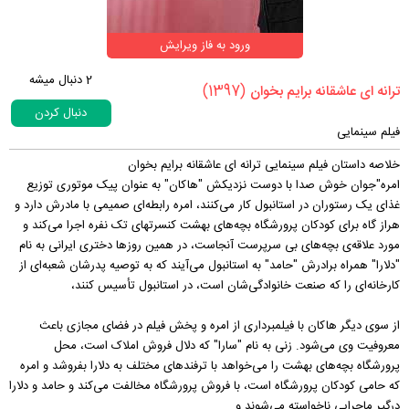
ورود به فاز ویرایش
2
دنبال میشه
(1397)
‏ترانه ای عاشقانه برایم بخوان‏
دنبال کردن
فیلم سینمایی
خلاصه داستان فیلم سینمایی ترانه ای عاشقانه برایم بخوان
امره"جوان خوش صدا با دوست نزدیکش "هاکان" به عنوان پیک موتوری توزیع
غذای یک رستوران در استانبول کار می‌کنند، امره رابطه‌ای صمیمی با مادرش دارد و
هراز گاه برای کودکان پرورشگاه بچه‌های بهشت کنسرتهای تک نفره اجرا می‌کند و
مورد علاقه‌ی بچه‌های بی سرپرست آنجاست، در همین روزها دختری ایرانی به نام
"دلارا" همراه برادرش "حامد" به استانبول می‌آیند که به توصیه پدرشان شعبه‌ای از
کارخانه‌ای را که صنعت خانوادگی‌شان است، در استانبول تأسیس کنند،
از سوی دیگر هاکان با فیلمبرداری از امره و پخش فیلم در فضای مجازی باعث
معروفیت وی می‌شود. زنی به نام "سارا" که دلال فروش املاک است، محل
پرورشگاه بچه‌های بهشت را می‌خواهد با ترفندهای مختلف به دلارا بفروشد و امره
که حامی کودکان پرورشگاه است، با فروش پرورشگاه مخالفت می‌کند و حامد و دلارا
درگیر ماجرایی ناخواسته می‌شوند و ....