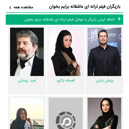
نیز آمارها و نکات جذابی را می‌توان بیان کرد. براساس آمارها فیلم ترانه ای
بازیگران فیلم ترانه ای عاشقانه برایم بخوان
مشاهده همه
عاشقانه برایم بخوان به طور متوسط فعالیت 13ام بازیگران این اثر است.
اضافه کردن بازیگر یا عوامل فیلم ترانه ای عاشقانه برایم بخوان
براساس امتیاز مردم فیلم ترانه ای عاشقانه برایم بخوان یکی از 4 اثر شاخص
مهرداد غفارزاده
در حرفه کارگردانی محسوب می‌شود.
7 تن از بازیگران ترانه ای عاشقانه برایم بخوان، اولین فعالیت جدی بازیگری
خود را در این اثر تجربه کرده‌اند، در واقع در ترانه ای عاشقانه برایم بخوان 7 فیلم
اولی بوده‌اند:
آی‌تک جاوید‌نژاد
،
یوسف چیم
،
علی بوراک جیلان
،
هازال تورسان
،
آیشن اینجی
،
سمرا دینجر
و
الیف ارول
.
همچنین
مهرداد غفارزاده
کارگردان ترانه ای عاشقانه برایم بخوان اولین همکاری
خود با بازیگرانی چون
پژمان بازغی
،
افسانه‌ پاکرو
،
امید روحانی
،
سارا احمدیان
و
پژمان بازغی
افسانه‌ پاکرو
امید روحانی
فرناز محمودیه
را در این اثر تجربه کرده است. در میان بازیگران ترانه ای عاشقانه
برایم بخوان نیز 65 همکاریِ اول رخ داده، به‌عبارت دیگر در این فیلم میان هر
یک از 12 بازیگر با یکدیگر یک رابطه همکاری شکل گرفته که 65 همکاری برای
اولین‌مرتبه در ترانه ای عاشقانه برایم بخوان رخ داده است. مانند:
پژمان بازغی
و
افسانه‌ پاکرو
،
امید روحانی
و
سارا احمدیان
،
فرناز محمودیه
و
آی‌تک جاوید‌نژاد
،