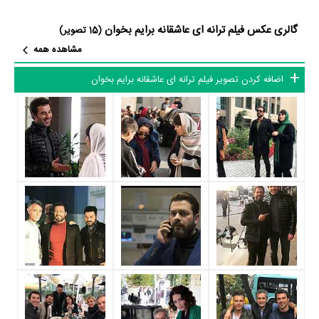
سارا احمدیان
،
فرناز محمودیه
،
آی‌تک جاوید‌نژاد
و
یوسف چیم
به ایفای نقش و
گالری عکس فیلم ترانه ای عاشقانه برایم بخوان
بازیگری پرداخته‌اند. در فیلم ترانه ای عاشقانه برایم بخوان حدود 12 بازیگر جلوی
(15 تصویر)
مشاهده همه
دوربین رفته‌اند که از نظر تعداد بازیگران می‌توان ترانه ای عاشقانه برایم بخوان
را یک اثر پربازیگر عنوان کرد. از این‌لحاظ کارگردانی فیلم ترانه ای عاشقانه برایم
اضافه کردن تصویر فیلم ترانه ای عاشقانه برایم بخوان
بخوان باتوجه به بازی گرفتن از این تعداد بازیگر و مدیریت آنها کار بسیار
دشواری بوده است؛ باید بررسی کرد آیا
مهرداد غفارزاده
به‌عنوان کارگردان و
به‌عنوان بازیگردان و همچنین تیم بازیگری ترانه ای عاشقانه برایم بخوان
توانسته‌اند در این زمینه موفق باشند و بازی‌های درخشانی را نمایش دهند؟
از دیگر بازیگران فیلم ترانه ای عاشقانه برایم بخوان می‌توان به
علی بوراک
جیلان
،
هازال تورسان
،
آیشن اینجی
،
سمرا دینجر
و
الیف ارول
اشاره کرد.
داستان فیلم ترانه ای عاشقانه برایم بخوان
از محتوا و داستان فیلم ترانه ای عاشقانه برایم بخوان چقدر اطلاع دارید؟
در خلاصه داستانی که یا از سوی تیم رسانه‌ای اثر و یا توسط دیگر رسانه‌ها درباره