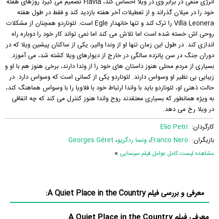
انرژی منفی در برابر وی در ویلا احساس کند، Flavia تصمیم می گیرد روزهای هفته
خود را در میلان گذراند و از تعطیلات آخر هفته بازدید کند و فقط در طول هفته
Villa Leonera را ترک کند و تنها خانهدار Egle است. لئوناردو همچنان از مشکلات
روحی اش خسته شده است اما تلاش می کند اما نمی تواند کار خود را دوباره راه
اندازی کند. در طول این زمان تنها او از وندا والیر، یکی از ساکنان پیشین ویلا که در
دوران جنگ در سن پانزده سالگی در خارج از دیوارهای ویلا کشته شد، می آموزد.
بسیاری از مردم محلی هنوز داستان های خود را از وندا دارند، برخی هنوز هم با او و
زیبایی بی نظیر او وسواس دارند. لئوناردو یکی از کسانی است که وسواس دارد. در
حالت ذهنی او، لئوناردو باید با واندا ارتباط خود با فلاویا را با وسواس هماهنگ کند،
به ویژه همانطور که بسیاری معتقدند روح واندا هنوز کنترل می کند که چه اتفاقی
در ویلا رخ می دهد.
کارگردان:
Elio Petri
بازیگران:
Franco Nero
،
ونسا ردگریو
،
Georges Géret
»
مشاهده لیست کامل عوامل فیلم سینمایی
معرفی و بررسی فیلم A Quiet Place in the Country:
معرفی فیلم A Quiet Place in the Country