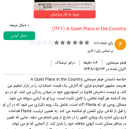
ورود به فاز ویرایش
0
دنبال میشه
(1968)
دنبال کردن
0
6
رای شما:
/
10
بر اساس رای
1
کاربر
فیلم سینمایی
106 دقیقه
درام, ترسناک
اکران شده در 1348/05/23
خلاصه داستان فیلم سینمایی A Quiet Place in the Country
هنرمند مشهور لئوناردو فرای، که آثارش یک قیمت استاندارد را در بازار تنظیم می
کند، و دوست دخترش فلاویا در استودیوی خود در میلان زندگی می کنند. او در دو
ماه گذشته هر گونه نقاشی را کامل نکرده است، زیرا او به آرامی دیوانه می شود.
مسائل روحی او، که Flavia آگاه است، شامل یک رویه تکراری می شود که در آن او
را قبل از تلاش برای کشتن او شکنجه می کند. به همین ترتیب، Flavia اقدامات
لازم برای اجاره یک ویلای کشور را در خارج از ونیز انجام می دهد، جایی که تغییر
در مناظر ممکن است آبهای خلاقانه خود را شارژ کند. از آنجایی که او می تواند