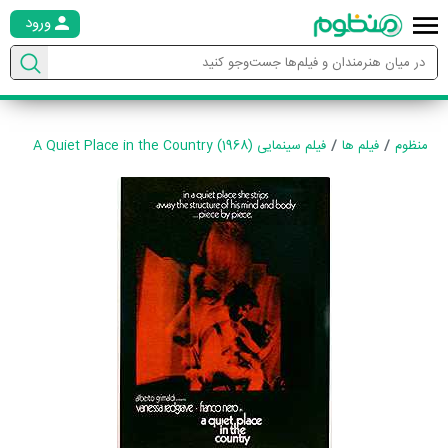
ورود
منظوم
فیلم ها
فیلم سینمایی A Quiet Place in the Country (1968)