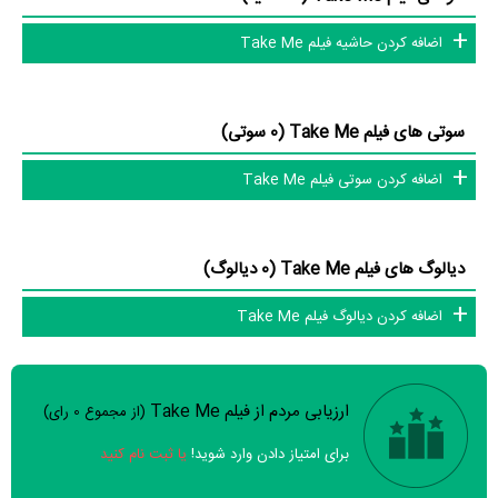
.
Makowsky
اضافه کردن حاشیه فیلم Take Me
عوامل فیلم Take Me
در مجموع بیش از 10 نفر در تولید فیلم Take Me نقش داشته‌اند و هر یک از
سوتی های فیلم Take Me (0 سوتی)
آنها در
منظوم
یک صفحه اختصاصی دارند.
اضافه کردن سوتی فیلم Take Me
اطلاعات فیلم Take Me
دیالوگ های فیلم Take Me (0 دیالوگ)
تاکنون در بخش‌های گالری عکس و پوستر فیلم Take Me، ویدئو و تیزر فیلم
اضافه کردن دیالوگ فیلم Take Me
Take Me، حواشی فیلم Take Me، دیالوگ برتر فیلم Take Me، سوتی فیلم
Take Me و نقد فیلم Take Me هنوز موردی ثبت نشده است. قطعا ما و شما
به این حد قانع نیستیم؛ باید به‌کمک علاقمندان فیلم، سریال و تئاتر، این
ارزیابی مردم از فیلم Take Me
(از مجموع
0
رای)
سوالات نظرسنجی ( 8 سوال)
دایرة‌المعارف آنلاین و بانک اطلاعات هنرمندان و آثار سینما، تلویزیون و تئاتر را
برای امتیاز دادن وارد شوید!
یا ثبت نام کنید
کامل و کامل‌تر کنیم.