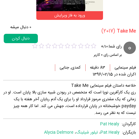
ورود به فاز ویرایش
0
دنبال میشه
(2017)
دنبال کردن
0
0
رای شما:
/
10
بر اساس رای
0
کاربر
فیلم سینمایی
83 دقیقه
کمدی, جنایی
اکران شده در 1396/02/15
خلاصه داستان فیلم سینمایی Take Me
ری یک کارآفرین نوپا است که متخصص در ربودن شبیه سازی بالا پایان است. او در
زمانی که یک مشتری مرموز قرارداد او را برای یک آدم ربایان آخر هفته با یک
payday خوشبختانه در پایان قرارداده است، جهش می کند. اما کار همه چیز
نیست که به نظر می رسد.
کارگردان:
Pat Healy
بازیگران:
Pat Healy
،
تیلور شیلینگ
،
Alycia Delmore