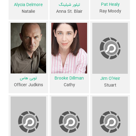
Pat Healy
تیلور شیلینگ
Alycia Delmore
داستان فیلم Take Me
Ray Moody
Natalie
Anna St. Blair
از محتوا و داستان فیلم Take Me چقدر اطلاع دارید؟ فیلم‌نامه Take Me
توسط
Mike Makowsky
نوشته شده است.
در خلاصه داستانی که یا از سوی تیم رسانه‌ای اثر و یا توسط دیگر رسانه‌ها درباره
داستان Take Me منتشر شده است، می‌خوانیم: «ری یک کارآفرین نوپا است
که متخصص در ربودن شبیه سازی بالا پایان است. او در زمانی که یک مشتری
مرموز قرارداد او را برای یک آدم ربایان آخر هفته با یک payday خوشبختانه در
Brooke Dillman
توبی هاس
Jim O'Heir
پایان قرارداده است، جهش می کند. اما کار همه چیز نیست که به نظر می
Officer Judkins
Cathy
Stuart
رسد.»
فیلم Take Me از نظر ساختار (فرم)، محتوا و محیط تولید، به آثار مختلفی
شباهت دارد. با توجه به شاخص‌های متعدد و گوناگونی می‌توان گفت آثار
مرتبط فیلم Take Me عبارت است از: .