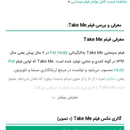
»
مشاهده لیست کامل عوامل فیلم سینمایی
معرفی و بررسی فیلم Take Me:
معرفی فیلم Take Me
فیلم سینمایی Take Me به‌کارگردانی
Pat Healy
در 2 سال پیش یعنی سال
1396 در گونه کمدی و جنایی تولید شده است. Take Me که اولین فیلم
Pat
Healy
محسوب می‌شود و توانست در مرجع ارزشگذاری سینما و تلویزیون
یعنی
منظوم
نمره 0 از 10 را از سوی مردم بدست بیاورد که نشان می‌دهد عموم
مردم Take Me را اثری بی‌ارزش و بسیار بد ارزیابی می‌کنند.
نمایش بیشتر
بازیگران فیلم Take Me
بازیگران فیلم Take Me چه کسانی هستند؟ در Take Me بازیگرانی چون
گالری عکس فیلم Take Me
(0 تصویر)
Pat Healy
در نقش Ray Moody،
تیلور شیلینگ
در نقش Anna St. Blair،