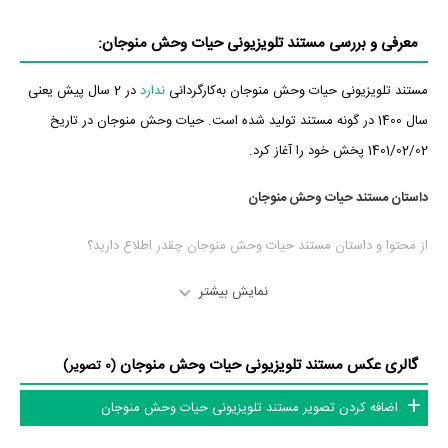
معرفی و بررسی مستند تلویزیونی حیات وحش منوجان:
مستند تلویزیونی حیات وحش منوجان به‌کارگردانی
ندارد
در 2 سال پیش یعنی
سال 1400 در گونه مستند تولید شده است. حیات وحش منوجان در تاریخ
1401/02/02 پخش خود را آغاز کرد.
داستان مستند حیات وحش منوجان
از محتوا و داستان مستند حیات وحش منوجان چقدر اطلاع دارید؟
در خلاصه داستانی که یا از سوی تیم رسانه‌ای اثر و یا توسط دیگر رسانه‌ها درباره
نمایش بیشتر
داستان حیات وحش منوجان منتشر شده است، می‌خوانیم: «این مجموعه
مستند به معرفی گونه های مختلف جانوری ساکن در شهر منوجان واقع در
گالری عکس مستند تلویزیونی حیات وحش منوجان
(0 تصویر)
استان کرمان می پردازد. »
اضافه کردن تصویر مستند تلویزیونی حیات وحش منوجان
افتخارات و جوایز مستند حیات وحش منوجان