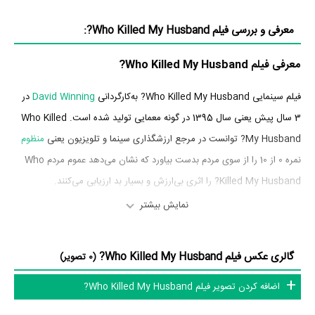
معرفی و بررسی فیلم Who Killed My Husband?:
معرفی فیلم Who Killed My Husband?
فیلم سینمایی Who Killed My Husband? به‌کارگردانی
David Winning
در
3 سال پیش یعنی سال 1395 در گونه معمایی تولید شده است. Who Killed
My Husband? توانست در مرجع ارزشگذاری سینما و تلویزیون یعنی
منظوم
نمره 0 از 10 را از سوی مردم بدست بیاورد که نشان می‌دهد عموم مردم Who
Killed My Husband? را اثری بی‌ارزش و بسیار بد ارزیابی می‌کنند.
نمایش بیشتر
بازیگران فیلم Who Killed My Husband?
بازیگران فیلم Who Killed My Husband? چه کسانی هستند؟ در Who
گالری عکس فیلم Who Killed My Husband?
(0 تصویر)
Killed My Husband? بازیگرانی چون
Andrea Bowen
در نقش Sophie
اضافه کردن تصویر فیلم Who Killed My Husband?
Yasmeene Ball
Howell،
در نقش Chloe Howell،
Jim Thorburn
در
نقش Dt. Douglas Howell،
Chad Krowchuk
در نقش Dt. Andrew