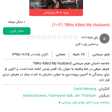
ورود به فاز ویرایش
0
دنبال میشه
(2016)
دنبال کردن
0
0
رای شما:
/
10
بر اساس رای
0
کاربر
فیلم سینمایی
87 دقیقه
معمایی
اکران شده در 1395/07/25
خلاصه داستان فیلم سینمایی Who Killed My Husband?
شوهر سوفی در خط وظیفه به عنوان یک افسر پلیس کشته شده است، و اکنون او
برای رسیدگی به آخرین پرونده وی به عنوان دخترش به شدت بیمار در معرض دزدی
قرار دارد.
کارگردان:
David Winning
بازیگران:
Jim Thorburn
،
Yasmeene Ball
،
Andrea Bowen
»
مشاهده لیست کامل عوامل فیلم سینمایی