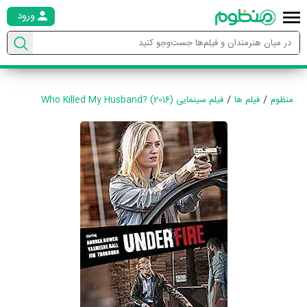
ورود
منظوم
فیلم ها
فیلم سینمایی Who Killed My Husband? (2016)