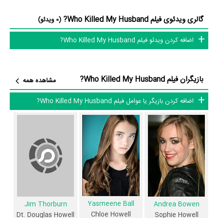
Thomas Cadrot
Martin،
در نقش Noah Hays،
Lini Evans
در نقش
گالری ویدئوی فیلم Who Killed My Husband?
(0 ویدئو)
Jean Howell و
Brent Stait
در نقش Cpt. Sam Carter به ایفای نقش و
اضافه کردن ویدئو فیلم Who Killed My Husband?
بازیگری پرداخته‌اند. در فیلم Who Killed My Husband? حدود 10 بازیگر
جلوی دوربین رفته‌اند که از نظر تعداد بازیگران می‌توان Who Killed My
Husband? را یک اثر پربازیگر عنوان کرد. از این‌لحاظ کارگردانی فیلم Who
بازیگران فیلم Who Killed My Husband?
مشاهده همه
Killed My Husband? باتوجه به بازی گرفتن از این تعداد بازیگر و مدیریت
آنها کار بسیار دشواری بوده است؛ باید بررسی کرد آیا
David Winning
به‌عنوان
اضافه کردن بازیگر یا عوامل فیلم Who Killed My Husband?
کارگردان و به‌عنوان بازیگردان و همچنین تیم بازیگری Who Killed My
Husband? توانسته‌اند در این زمینه موفق باشند و بازی‌های درخشانی را
نمایش دهند؟
از دیگر بازیگران فیلم Who Killed My Husband? می‌توان به
Adrian
Petriw
در نقش Ben Doughty،
Casey Manderson
در نقش Corey
Riddle و
Anja Savcic
در نقش Angela Muir اشاره کرد.
Yasmeene Ball
Jim Thorburn
Andrea Bowen
داستان فیلم Who Killed My Husband?
Chloe Howell
Dt. Douglas Howell
Sophie Howell