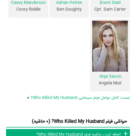
از نظر تاریخچه فعالیت کارگردان و بازیگران فیلم Who Killed My Husband?
Casey Manderson
Adrian Petriw
Brent Stait
Corey Riddle
Ben Doughty
Cpt. Sam Carter
نیز آمارها و نکات جذابی را می‌توان بیان کرد. براساس آمارها فیلم Who Killed
My Husband? به طور متوسط فعالیت 3ام بازیگران این اثر است. براساس
امتیاز مردم فیلم Who Killed My Husband? بهترین اثر
Jim Thorburn
در
حرفه بازیگری محسوب می‌شود.
3 تن از بازیگران Who Killed My Husband?، اولین فعالیت جدی بازیگری
خود را در این اثر تجربه کرده‌اند، در واقع در Who Killed My Husband? 3
فیلم اولی بوده‌اند:
Lini Evans
،
Thomas Cadrot
و
Adrian Petriw
.
همچنین
David Winning
کارگردان Who Killed My Husband? اولین
Anja Savcic
Angela Muir
همکاری خود با بازیگرانی چون
Chad
،
Yasmeene Ball
،
Andrea Bowen
Casey Manderson
،
Brent Stait
،
Krowchuk
و
Anja Savcic
را در این
لیست کامل عوامل فیلم سینمایی Who Killed My Husband?
»
اثر تجربه کرده است. در میان بازیگران Who Killed My Husband? نیز 45
همکاریِ اول رخ داده، به‌عبارت دیگر در این فیلم میان هر یک از 10 بازیگر با
یکدیگر یک رابطه همکاری شکل گرفته که 45 همکاری برای اولین‌مرتبه در
حواشی فیلم Who Killed My Husband? (0 حاشیه)
Who Killed My Husband? رخ داده است. مانند:
Andrea Bowen
و
اضافه کردن حاشیه فیلم Who Killed My Husband?