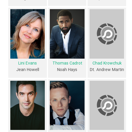
از محتوا و داستان فیلم Who Killed My Husband? چقدر اطلاع دارید؟
فیلم‌نامه Who Killed My Husband? توسط
Karen Hanna
و
Cathy
McKernan
نوشته شده است.
در خلاصه داستانی که یا از سوی تیم رسانه‌ای اثر و یا توسط دیگر رسانه‌ها درباره
داستان Who Killed My Husband? منتشر شده است، می‌خوانیم: «شوهر
سوفی در خط وظیفه به عنوان یک افسر پلیس کشته شده است، و اکنون او
Lini Evans
Thomas Cadrot
Chad Krowchuk
برای رسیدگی به آخرین پرونده وی به عنوان دخترش به شدت بیمار در معرض
Jean Howell
Noah Hays
Dt. Andrew Martin
دزدی قرار دارد.»
فیلم Who Killed My Husband? از نظر ساختار (فرم)، محتوا و محیط تولید،
به آثار مختلفی شباهت دارد. با توجه به شاخص‌های متعدد و گوناگونی می‌توان
گفت آثار مرتبط فیلم Who Killed My Husband? عبارت است از: .
فیلم Who Killed My Husband? و کارنامه فعالیت کارگردان و بازیگران