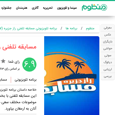
سینما و تلویزیون
تحریریه
گالری
هنرمندان
جشنواره
معرفی
منظوم
برنامه ها
برنامه تلویزیونی مسابقه تلفنی راز جزیره (1397)
عکس
بازیگران
‏مسابقه تلفنی را
حواشی
سوتی
6.9
رای شما:
دیالوگ
بر اساس رای
83
ارزیابی
بررسی
برنامه تلویزیونی
مسابق
خلاصه داستان برنامه تلویزی
این مسابقه تلفنی با ب
موضوعات مختلف سعی دارد 
آنان به ارمغان بیاورد.