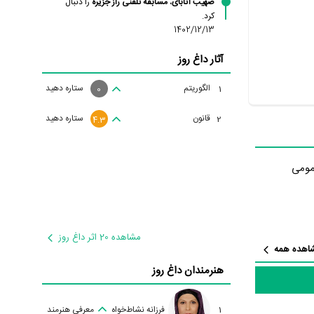
صهیب آتابای
،
مسابقه تلفنی راز جزیره
را دنبال
کرد.
1402/12/13
آثار داغ روز
الگوریتم
ستاره دهید
1
0
قانون
ستاره دهید
2
4.3
مومی
مشاهده 20 اثر داغ روز
اهده همه
هنرمندان داغ روز
1
فرزانه نشاط‌خواه
معرفی هنرمند