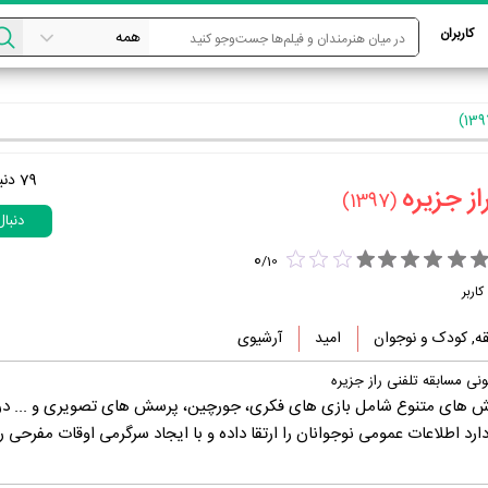
کاربران
79
دنب
ز جزیره‏
(1397)
دنبا
0
/
10
کاربر
ه, کودک و نوجوان
امید
آرشیوی
ونی مسابقه تلفنی راز جزیره
خش های متنوع شامل بازی های فکری، جورچین، پرسش های تصویری و ... در
اطلاعات عمومی نوجوانان را ارتقا داده و با ایجاد سرگرمی اوقات مفرحی را