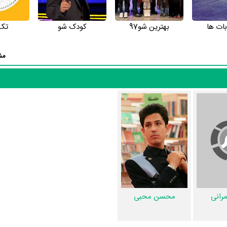
بات ها
بهترین شو97
کودک شو
تک
مش
مرانی
محسن محبی