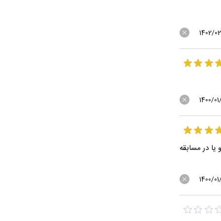
1402/0
1400/01
یا در مسابقه
1400/01