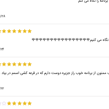
نامه را نگاه می کنم
2/28
شه نگاه می کنیم🌹🌹🌹🌹🌹🌹🌹🌹🌹🌹🌹🌹🌹🌹🌹🌹
/24
منون از برنامه خوب راز جزیره دوست دارم که در قرعه کشی اسمم در بیاد و 
/22