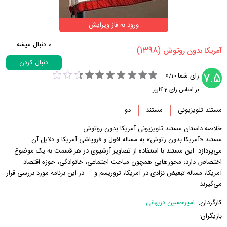
ورود به فاز ویرایش
0
دنبال میشه
(1398)
‏آمریکا بدون روتوش‏
دنبال کردن
0
7.5
رای شما:
/
10
بر اساس رای
2
کاربر
مستند تلویزیونی
مستند
دو
خلاصه داستان مستند تلویزیونی آمریکا بدون روتوش
مستند «آمریکا بدون رتوش» به مساله افول و فروپاشی آمریکا و دلایل آن
می‌پردازد. این مستند با استفاده از تصاویر آرشیوی در هر قسمت به یک موضوع
اختصاص دارد؛ محورهایی همچون مباحث اجتماعی، خانوادگی، حوزه اقتصاد
آمریکا، مساله تبعیض نژادی در آمریکا، تروریسم و ... در این برنامه مورد بررسی قرار
می‌گیرند.
کارگردان:
امیرحسین دربهانی
بازیگران: