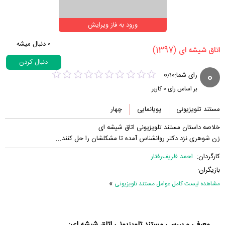
ورود به فاز ویرایش
0
دنبال میشه
(1397)
‏اتاق شیشه ای‏
دنبال کردن
0
0
رای شما:
/
10
بر اساس رای
0
کاربر
مستند تلویزیونی
پویانمایی
چهار
خلاصه داستان مستند تلویزیونی اتاق شیشه ای
زن شوهری نزد دکتر روانشناس آمده تا مشکلشان را حل کنند...
کارگردان:
احمد ظریف‌رفتار
بازیگران:
»
مشاهده لیست کامل عوامل مستند تلویزیونی
معرفی و بررسی مستند تلویزیونی اتاق شیشه ای: