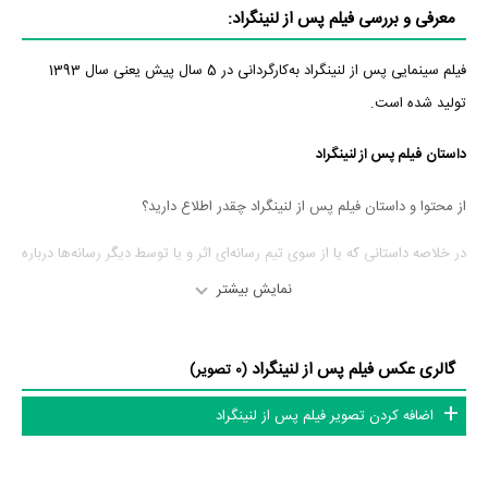
معرفی و بررسی فیلم پس از لنینگراد:
فیلم سینمایی پس از لنینگراد به‌کارگردانی در 5 سال پیش یعنی سال 1393
تولید شده است.
داستان فیلم پس از لنینگراد
از محتوا و داستان فیلم پس از لنینگراد چقدر اطلاع دارید؟
در خلاصه داستانی که یا از سوی تیم رسانه‌ای اثر و یا توسط دیگر رسانه‌ها درباره
داستان پس از لنینگراد منتشر شده است، می‌خوانیم: «یک کارگردان خارجی
نمایش بیشتر
تصمیم می گیرد یک مستند درباره خدمه روسی که مایل به پیوستن به اسلام
است را تهیه کند»
گالری عکس فیلم پس از لنینگراد
(0 تصویر)
عوامل فیلم پس از لنینگراد
اضافه کردن تصویر فیلم پس از لنینگراد
در مجموع بیش از 0 نفر در تولید فیلم پس از لنینگراد نقش داشته‌اند و هر یک
از آنها در
منظوم
یک صفحه اختصاصی دارند.