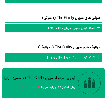
در مجموع بیش از 12 نفر در تولید سریال The Guilty نقش داشته‌اند و هر
یک از آنها در
منظوم
یک صفحه اختصاصی دارند.
سوتی های سریال The Guilty (0 سوتی)
اطلاعات سریال The Guilty
اضافه کردن سوتی سریال The Guilty
تاکنون در بخش‌های گالری عکس و پوستر سریال The Guilty، ویدئو و تیزر
سریال The Guilty، حواشی سریال The Guilty، دیالوگ برتر سریال The
دیالوگ های سریال The Guilty (0 دیالوگ)
Guilty، سوتی سریال The Guilty و نقد سریال The Guilty هنوز موردی ثبت
اضافه کردن دیالوگ سریال The Guilty
نشده است. قطعا ما و شما به این حد قانع نیستیم؛ باید به‌کمک علاقمندان فیلم،
سریال و تئاتر، این دایرة‌المعارف آنلاین و بانک اطلاعات هنرمندان و آثار سینما،
تلویزیون و تئاتر را کامل و کامل‌تر کنیم.
ارزیابی مردم از سریال The Guilty
(از مجموع
0
رای)
سوالات نظرسنجی ( 8 سوال)
برای امتیاز دادن وارد شوید!
یا ثبت نام کنید
خیر
تقریبا
بله
سریال ارزش یک بار دیدن را دارد؟