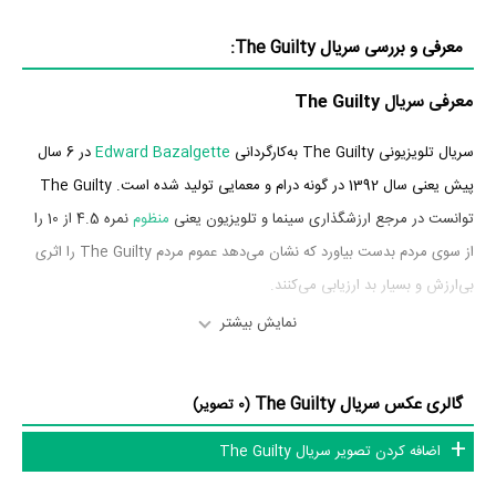
معرفی و بررسی سریال The Guilty:
معرفی سریال The Guilty
سریال تلویزیونی The Guilty به‌کارگردانی
Edward Bazalgette
در 6 سال
پیش یعنی سال 1392 در گونه درام و معمایی تولید شده است. The Guilty
توانست در مرجع ارزشگذاری سینما و تلویزیون یعنی
منظوم
نمره 4.5 از 10 را
از سوی مردم بدست بیاورد که نشان می‌دهد عموم مردم The Guilty را اثری
بی‌ارزش و بسیار بد ارزیابی می‌کنند.
نمایش بیشتر
بازیگران سریال The Guilty
بازیگران سریال The Guilty چه کسانی هستند؟ در The Guilty بازیگرانی
گالری عکس سریال The Guilty
(0 تصویر)
چون
Darren Boyd
در نقش Daniel Reid،
Tamsin Greig
در نقش DCI
اضافه کردن تصویر سریال The Guilty
Katherine Kelly
Maggie Brand،
در نقش Claire Reid،
Arsher Ali
در
نقش DS Vinesh Roy،
Jude Foley
در نقش Older Luke Reid،
Jamie