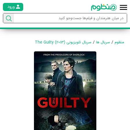
ورود
منظوم
سریال ها
سریال تلویزیونی The Guilty (2013)