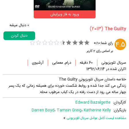
ورود به فاز ویرایش
0
دنبال میشه
(2013)
دنبال کردن
0
4.5
رای شما:
/
10
بر اساس رای
2
کاربر
سریال تلویزیونی
60 دقیقه
درام, معمایی
آرشیوی
اکران شده در 1392/06/14
خلاصه داستان سریال تلویزیونی The Guilty
زندگی می کند جدا شده و روابط شکست خورده برای همیشه زمانی که یک پسر
چهار ساله می رود از دست رفته در یک کباب مرطوب محله.
کارگردان:
Edward Bazalgette
بازیگران:
Katherine Kelly
،
Tamsin Greig
،
Darren Boyd
»
مشاهده لیست کامل عوامل سریال تلویزیونی