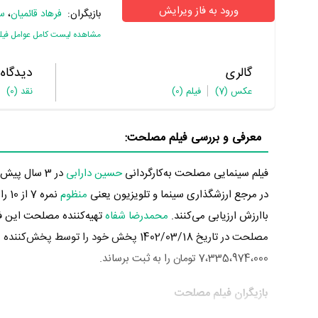
ورود به فاز ویرایش
بازیگران:
فرهاد قائمیان
،
سه
مشاهده لیست کامل عوامل فیل
گالری
دیدگاه
عکس
(7)
فیلم
(0)
نقد
(0)
معرفی و بررسی فیلم مصلحت:
فیلم سینمایی مصلحت به‌کارگردانی
حسین دارابی
در مرجع ارزشگذاری سینما و تلویزیون یعنی
منظوم
نمر
باارزش ارزیابی می‌کنند.
محمدرضا شفاه
تهیه‌کننده مصلحت این فی
مصلحت در تاریخ 1402/03/18 پخش خود را
7،335،974،000 تومان را به ثبت برساند.
بازیگران فیلم مصلحت