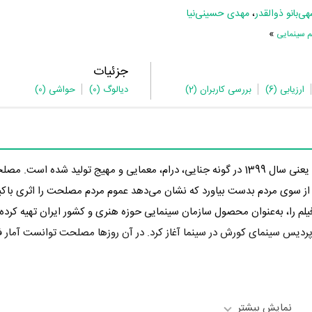
ی‌بانو ذوالقدر
،
مهدی حسینی‌نیا
»
م سینمایی
جزئیات
ارزیابی
(6)
بررسی کاربران
(2)
دیالوگ
(0)
حواشی
(0)
در 3 سال پیش یعنی سال 1399 در گونه جنایی، درام، معمایی و مهیج تولید شده اس
ه 7 از 10 را از سوی مردم بدست بیاورد که نشان می‌دهد عموم مردم مصلحت را اثری با
لم را، به‌عنوان محصول سازمان سینمایی حوزه هنری و کشور ایران تهیه کرده
 توسط پخش‌کننده پردیس سینمای کورش در سینما آغاز کرد. در آن روزها مصلحت توانست آمار
نمایش بیشتر