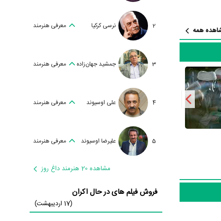
رهبانی
،
امیر
ن می‌توان
2
نرسی کرکیا
معرفی هنرمند
اهده همه
شواری بوده
اشند و
3
جمشید جهان‌زاده
معرفی هنرمند
4
علی اوسیوند
معرفی هنرمند
5
علیرضا اوسیوند
معرفی هنرمند
مات عالی‌رتبه
راز را وارد
مشاهده 20 هنرمند داغ روز
فروش فیلم های در حال اکران
(17 اردیبهشت)