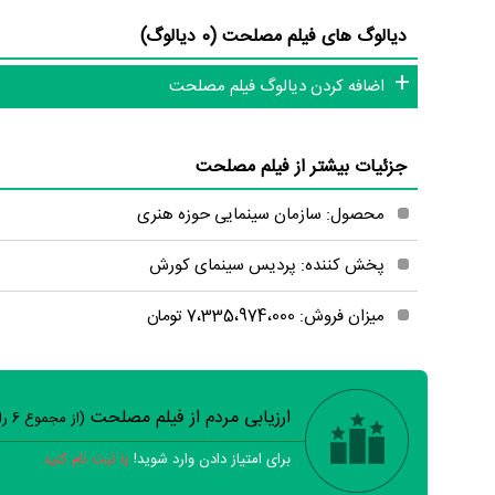
دیالوگ های فیلم مصلحت (0 دیالوگ)
اضافه کردن دیالوگ فیلم مصلحت
جزئیات بیشتر از فیلم مصلحت
محصول: سازمان سینمایی حوزه هنری
پخش کننده: پردیس سینمای کورش
میزان فروش: 7،335،974،000 تومان
ارزیابی مردم از فیلم مصلحت
(از مجموع
6
را
برای امتیاز دادن وارد شوید!
یا ثبت نام کنید