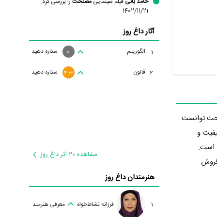
حامد باتی
فیلم سینمایی
مصلحت
را بررسی کرد.
1402/11/21
آثار داغ روز
الگوریتم
ستاره دهید
1
0
قانون
ستاره دهید
2
4.3
ت. مصلحت توانست
کیفیت و
 است.
مشاهده 20 اثر داغ روز
 فروش
هنرمندان داغ روز
1
فرزانه نشاط‌خواه
معرفی هنرمند