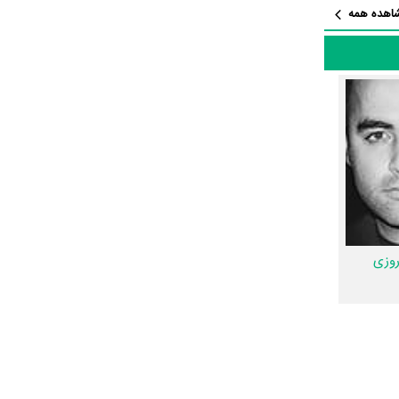
اهده همه
توسط فعالیت
نی
،
امیر
اده، به‌عبارت دیگر در این
قائمیان
و
وستانی
.
روزی
 ضرباهنگ و
د، شما را با
ی
طراحی