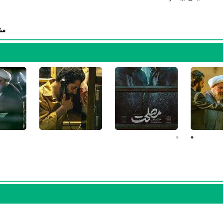
 چون
فرهاد قائمیان
،
سهی‌بانو ذوالقدر
،
مهدی حسینی‌نیا
،
نازنین فراهانی
،
وحید 
به ایفای نقش و بازیگری پرداخته‌اند. در فیلم مصلحت حدود 8 بازیگر جلوی دوربین رفته‌اند که از نظر تعداد بازیگرا
مش
 مصلحت باتوجه به بازی گرفتن از این تعداد بازیگر و مدیریت آنها کار بسیار د
وان بازیگردان و همچنین تیم بازیگری مصلحت توانسته‌اند در این زمینه موفق ب
نقش شاهین آریا اشاره کرد.
مصلحت توسط
احسان ثقفی
،
حسین دارابی
و
احمد حیدریان
نوشته شده است.
 رسانه‌ها درباره داستان مصلحت منتشر شده است، می‌خوانیم: «پسر یکی از مقا
، اما پیوند خانوادگی و مصلحت سیاسی کشور، این پرونده مشکوک ‌و پُر رمز و 