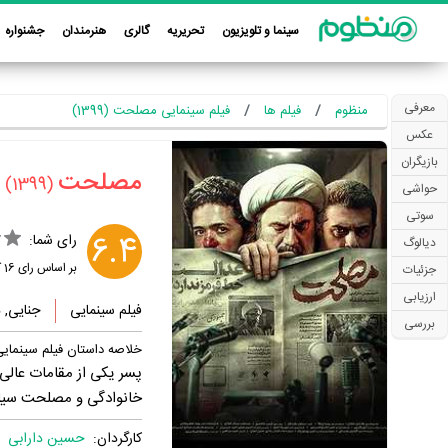
سینما و تلویزیون
تحریریه
گالری
هنرمندان
جشنواره
معرفی
منظوم
فیلم ها
فیلم سینمایی مصلحت (1399)
عکس
بازیگران
‏مصلحت‏
(1399)
حواشی
سوتی
6.4
رای شما:
دیالوگ
بر اساس رای
16
ک
جزئیات
ارزیابی
فیلم سینمایی
جنایی, 
بررسی
خلاصه داستان فیلم سینما
پسر یکی از مقامات عالی‌
خانوادگی و مصلحت سیاسی 
کارگردان:
حسین دارابی