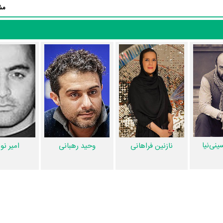
مش
رها و نکات جذابی را می‌توان بیان کرد. براساس آمارها فیلم مصلحت به طور م
ازیگرانی چون
فرهاد قائمیان
،
سهی‌بانو ذوالقدر
،
مهدی حسینی‌نیا
،
نازنین فراها
را در این اثر تجربه کرده است. در میان بازیگران مصلحت نیز 23 همکاریِ اول رخ د
فرهاد 
و
نازنین فراهانی
،
فرهاد قائمیان
و
امیر نوروزی
،
فرهاد قائمیان
و
محمدرضا سر
نی‌نیا
وحید رهبانی
نازنین فراهانی
امیر نو
، بهتر است بدانید مدیر فیلمبرداری آن
روزبه رایگا
بوده است. نظرتان درباره
انجام داده است. اگر صدای مصلحت به‌گوشتان نشسته و یا از آن ناراضی هستی
د جعفری‌طادی
طراحی صحنه فیلم مصلحت را انجام نموده و
بهزاد جعفری‌طاد