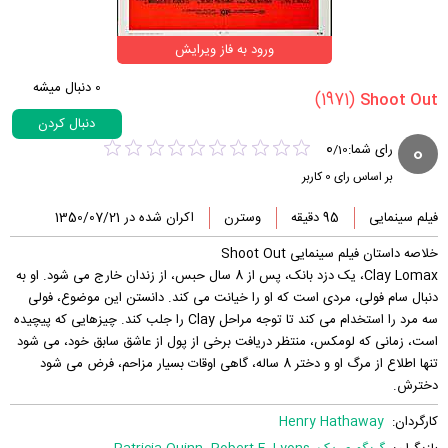
ورود به فاز ویرایش
0
دنبال میشه
(1971)
دنبال کردن
0
0
رای شما:
/
10
بر اساس رای
0
کاربر
فیلم سینمایی
95 دقیقه
وسترن
اکران شده در 1350/07/21
خلاصه داستان فیلم سینمایی Shoot Out
Clay Lomax، یک دزد بانک، پس از 8 سال حبس، از زندان خارج می شود. او به
دنبال سام فولی، مردی است که او را خیانت می کند. دانستن این موضوع، فولی
سه مرد را استخدام می کند تا توجه مراحل Clay را جلب کند. چیزهایی که پیچیده
است، زمانی که لومکس، منتظر دریافت برخی از پول از عاشق سابق خود، می شود
تنها اطلاع از مرگ او و دختر 8 ساله، گاهی اوقات بسیار مزاحم، فرض می شود
دخترش.
کارگردان:
Henry Hathaway