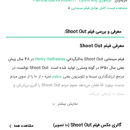
بازیگران:
گریگوری پک
،
Robert F. Lyons
،
Patricia Quinn
»
مشاهده لیست کامل عوامل فیلم سینمایی
معرفی و بررسی فیلم Shoot Out:
معرفی فیلم Shoot Out
فیلم سینمایی Shoot Out به‌کارگردانی
Henry Hathaway
در 48 سال پیش
یعنی سال 1350 در گونه وسترن تولید شده است. Shoot Out توانست در
مرجع ارزشگذاری سینما و تلویزیون یعنی
منظوم
نمره 0 از 10 را از سوی مردم
بدست بیاورد که نشان می‌دهد عموم مردم Shoot Out را اثری بی‌ارزش و
بسیار بد ارزیابی می‌کنند.
نمایش بیشتر
بازیگران فیلم Shoot Out
بازیگران فیلم Shoot Out چه کسانی هستند؟ در Shoot Out بازیگرانی چون
گالری عکس فیلم Shoot Out
(10 تصویر)
مشاهده همه