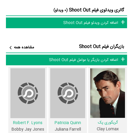
نشان می‌دهد بازیگران Shoot Out عمدتا از نظر سنی افرادی پیر و باتجربه
گالری ویدئوی فیلم Shoot Out
هستند.
(0 ویدئو)
اضافه کردن ویدئو فیلم Shoot Out
داستان فیلم Shoot Out
از محتوا و داستان فیلم Shoot Out چقدر اطلاع دارید؟ فیلم‌نامه Shoot Out
بازیگران فیلم Shoot Out
توسط
Marguerite Roberts
و
Will James
نوشته شده است.
مشاهده همه
در خلاصه داستانی که یا از سوی تیم رسانه‌ای اثر و یا توسط دیگر رسانه‌ها درباره
اضافه کردن بازیگر یا عوامل فیلم Shoot Out
داستان Shoot Out منتشر شده است، می‌خوانیم: «Clay Lomax، یک دزد
بانک، پس از 8 سال حبس، از زندان خارج می شود. او به دنبال سام فولی،
مردی است که او را خیانت می کند. دانستن این موضوع، فولی سه مرد را
استخدام می کند تا توجه مراحل Clay را جلب کند. چیزهایی که پیچیده است،
زمانی که لومکس، منتظر دریافت برخی از پول از عاشق سابق خود، می شود
تنها اطلاع از مرگ او و دختر 8 ساله، گاهی اوقات بسیار مزاحم، فرض می شود
دخترش.»
گریگوری پک
Robert F. Lyons
Patricia Quinn
Clay Lomax
Bobby Jay Jones
Juliana Farrell