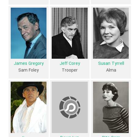
فیلم Shoot Out از نظر ساختار (فرم)، محتوا و محیط تولید، به آثار مختلفی
شباهت دارد. با توجه به شاخص‌های متعدد و گوناگونی می‌توان گفت آثار
مرتبط فیلم Shoot Out عبارت است از: .
فیلم Shoot Out و کارنامه فعالیت کارگردان و بازیگران
از نظر تاریخچه فعالیت کارگردان و بازیگران فیلم Shoot Out نیز آمارها و نکات
جذابی را می‌توان بیان کرد. براساس آمارها فیلم Shoot Out به طور متوسط
James Gregory
Jeff Corey
Susan Tyrrell
فعالیت 8ام بازیگران این اثر است. براساس امتیاز مردم فیلم Shoot Out
Sam Foley
Trooper
Alma
بهترین اثر
Patricia Quinn
در حرفه بازیگری محسوب می‌شود.
3 تن از بازیگران Shoot Out، اولین فعالیت جدی بازیگری خود را در این اثر
تجربه کرده‌اند، در واقع در Shoot Out 3 فیلم اولی بوده‌اند:
،
Susan Tyrrell
Dawn Lyn
و
پپه سرنا
.
همچنین
Henry Hathaway
کارگردان Shoot Out اولین همکاری خود با
بازیگرانی چون
Rita Gam
،
Robert F. Lyons
،
Patricia Quinn
و
John
Davis Chandler
را در این اثر تجربه کرده است. در میان بازیگران Shoot