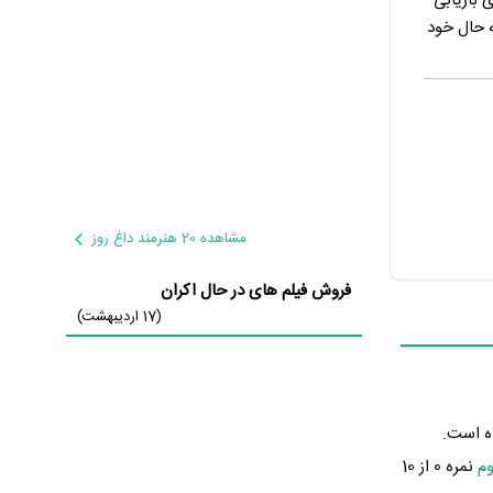
 بازیابی
ه حال خود
مشاهده 20 هنرمند داغ روز
فروش فیلم های در حال اکران
(17 اردیبهشت)
لید شده است.
م
نمره 0 از 10