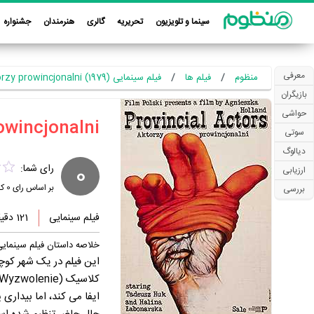
سینما و تلویزیون
تحریریه
گالری
هنرمندان
جشنواره
معرفی
منظوم
فیلم ها
فیلم سینمایی Aktorzy prowincjonalni (1979)
بازیگران
حواشی
سوتی
دیالوگ
0
رای شما:
ارزیابی
بر اساس رای
0
کا
بررسی
فیلم سینمایی
121 دقیقه
خلاصه داستان فیلم سینمایی orzy prowincjonalni
این فیلم در یک شهر کوچک
ایفا می کند، اما بیداری