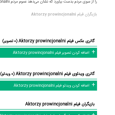
را از سوی مردم بدست بیاورد که نشان می‌دهد عموم مردم Aktorzy prowincjonalni را اثری بی‌ارزش و بسیار بد ارزیابی می‌کنند.
بازیگران فیلم Aktorzy prowincjonalni
بازیگران فیلم Aktorzy prowincjonalni چه کسانی هستند؟ در Aktorzy prowincjonalni بازیگرانی چون
Tadeusz Huk
Malewska،
در نقش Krzysztof Malewski،
Iwona Biernacka
گالری عکس فیلم Aktorzy prowincjonalni
(0 تصویر)
Slawa Kwasniewska
Gazda،
در نقش Malina, suflerka،
zimiera Nogajówna
اضافه کردن تصویر فیلم Aktorzy prowincjonalni
بازیگر و مدیریت آنها کار بسیار دشواری بوده است؛ باید بررسی کر
Aktorzy prowincjonalni توانسته‌اند در این زمینه موفق باشند و بازی‌های درخشانی را نمایش دهند؟
گالری ویدئوی فیلم Aktorzy prowincjonalni
(0 ویدئو)
از دیگر بازیگران فیلم Aktorzy prowincjonalni می‌توان به
eska
اضافه کردن ویدئو فیلم Aktorzy prowincjonalni
aktor Andrzej و
Andrzej Buszewicz
در نقش aktor Zygmunt Bielski اشاره کرد.
متوسط سن بازیگران Aktorzy prowincjonalni براساس میزان سنی که از آنها در دایرةالمعارف آنلاین سینما و تلویزیون یعنی
بازیگران فیلم Aktorzy prowincjonalni
است که نشان می‌دهد بازیگران Aktorzy prowincjonalni عمدتا از نظر سنی افرادی پیر و باتجربه هستند.