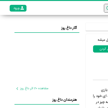
ورود
عضو م
آثار داغ روز
ل میشه
ل کردن
مشاهده 20 اثر داغ روز
بازی
لیشه ای خود را
هنرمندان داغ روز
 چیز در