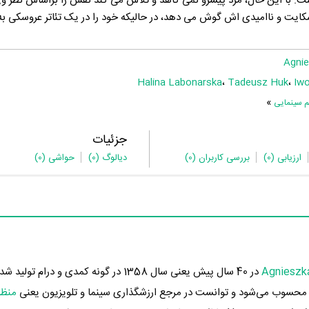
. با این حال، مرد پیشرو نمی کاهد و تلاش می کند نقش را براساس نظر وی
کایت و ناامیدی اش گوش می دهد، در حالیکه خود را در یک تئاتر عروسکی ب
Agnie
Halina Labonarska
،
Tadeusz Huk
،
Iwo
»
م سینمایی
جزئیات
ارزیابی
(0)
بررسی کاربران
(0)
دیالوگ
(0)
حواشی
(0)
Agnieszk
در 40 سال پیش یعنی سال 1358 در گونه کمدی و درام تو
حسوب می‌شود و توانست در مرجع ارزشگذاری سینما و تلویزیون یعنی
منظو