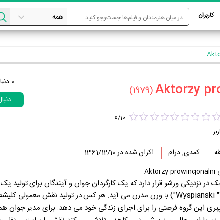
کاربران
0
دنبا
(1979)
دنبا
0
/
10
ربر
کمدی, درام
اکران شده در 1361/12/10
Akt
 در نزدیکی ورشو قرار دارد که یک کارگردان جوان و آیندگان برای تولید یک 
کلاسیک (Wyspianski "Wyzwolenie") با ورن مدرن می آید. هر کس در تولید نقش معمولی ک
 پیری این گروه فرصتی را برای اجرای زندگی خود می دهد. برای مدیر جوان همه