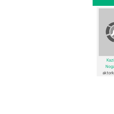
Wito
Aktorzy pr منتشر شده است، می‌خوانیم: «این فیلم
ارد که یک کارگردان جوان و آیندگان برای تولید یک بازی کلاسیک (Wyspianski "Wyzwolenie") با ورن مدرن
ی مدیر جوان
ترس، شکایت و
Kaz
Nog
aktor
اگونی می‌توان
نظر تاریخچه فعالیت کارگردان و بازیگران فیلم Aktorzy prowincjonalni نیز آمارها و نکات جذابی را می‌توان بیان کرد. براساس آمارها فیلم Aktorzy