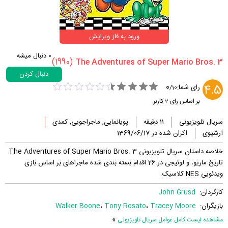
ورود به فاز ویرایش
0
دنبال میشه
(1990)
دنبال کردن
0
4.5
رای شما:
/
10
بر اساس رای
2
کاربر
سریال تلویزیونی
11 دقیقه
پویانمایی, ماجراجویی, کمدی
آرشیوی
اکران شده در 1369/06/17
خلاصه داستان سریال تلویزیونی The Adventures of Super Mario Bros. 3
تاریخ ماریو، و لوئیجی در 26 اقدام بسته بندی شده ماجراهای بر اساس بازی
ویدئویی NES کلاسیک.
کارگردان:
John Grusd
بازیگران:
Tracey Moore
،
Tony Rosato
،
Walker Boone
»
مشاهده لیست کامل عوامل سریال تلویزیونی