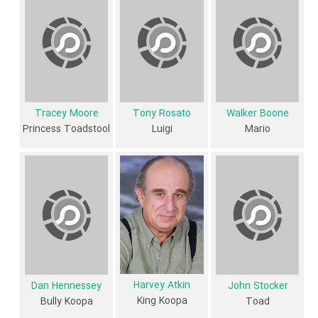
کارگردان و بازیگران
از نظر تاریخچه فعالیت کارگردان و بازیگران سریال The Adventures of
Super Mario Bros. 3 نیز آمارها و نکات جذابی را می‌توان بیان کرد.
براساس آمارها سریال The Adventures of Super Mario Bros. 3 به طور
Tracey Moore
Tony Rosato
Walker Boone
متوسط فعالیت 2ام بازیگران این اثر است. براساس امتیاز مردم سریال The
Princess Toadstool
Luigi
Mario
Adventures of Super Mario Bros. 3 یکی از 4 اثر شاخص
Tony
Rosato
در حرفه بازیگری محسوب می‌شود.
4 تن از بازیگران The Adventures of Super Mario Bros. 3، اولین
فعالیت جدی بازیگری خود را در این اثر تجربه کرده‌اند، در واقع در The
Adventures of Super Mario Bros. 3 4 سریال اولی بوده‌اند:
Tracey
James Rankin
،
Michael Stark
،
Moore
و
Tabitha St. Germain
.
همچنین
John Grusd
کارگردان The Adventures of Super Mario
Harvey Atkin
Dan Hennessey
John Stocker
Bros. 3 اولین همکاری خود با بازیگرانی چون
Dan
،
John Stocker
King Koopa
Bully Koopa
Toad
Hennessey
و
Gordon Masten
را در این اثر تجربه کرده است. در میان