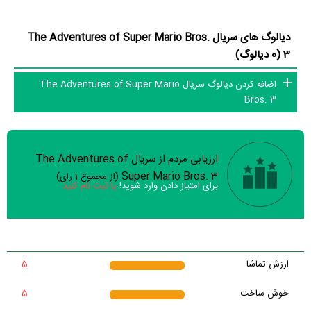
دیالوگ های سریال The Adventures of Super Mario Bros.
3 (0 دیالوگ)
اضافه کردن دیالوگ سریال The Adventures of Super Mario
Bros. 3
ارزیابی مردم از سریال The Adventures of
سوالات نظرسنجی ( 8 سوال)
Super Mario Bros. 3
(از مجموع
1
رای)
برای امتیاز دادن وارد شوید!
یا ثبت نام کنید
خیر
تقریبا
بله
سریال ارزش یک بار دیدن را دارد؟
خیر
تقریبا
سریال از لحاظ فنی با کیفیت ساخته شده است؟
ارزش تماشا
5
بله
خوش ساخت
5
خیر
تقریبا
تیم بازیگران، نقش‌ها را خوب بازی کردند؟