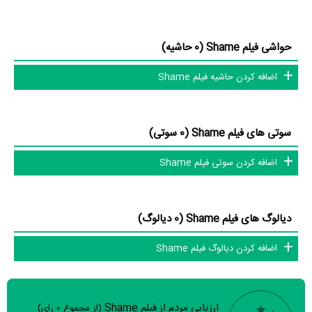
یکدیگر یک رابطه همکاری شکل گرفته که 45 همکاری برای اولین‌مرتبه در
Shame رخ داده است. مانند:
Deborra-Lee Furness
و
،
Tony Barry
حواشی فیلم Shame (0 حاشیه)
Simone Buchanan
و
Peter Aanensen
،
Gillian Jones
و
Margaret
اضافه کردن حاشیه فیلم Shame
David Franklin
،
Ford
و
Allison Taylor
،
Bill McCluskey
و
Phillip
.
Dean
سوتی های فیلم Shame (0 سوتی)
عوامل فیلم Shame
اضافه کردن سوتی فیلم Shame
در مجموع بیش از 13 نفر در تولید فیلم Shame نقش داشته‌اند و هر یک از
آنها در
منظوم
یک صفحه اختصاصی دارند.
دیالوگ های فیلم Shame (0 دیالوگ)
اطلاعات فیلم Shame
اضافه کردن دیالوگ فیلم Shame
تاکنون در بخش‌های گالری عکس و پوستر فیلم Shame، ویدئو و تیزر فیلم
Shame، حواشی فیلم Shame، دیالوگ برتر فیلم Shame، سوتی فیلم
ارزیابی مردم از فیلم Shame
(از مجموع
0
رای)