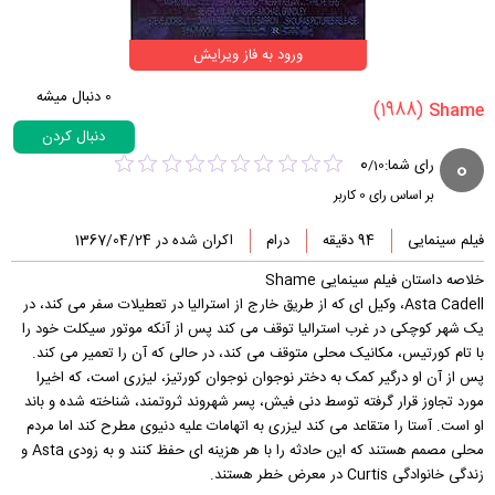
ورود به فاز ویرایش
0
دنبال میشه
(1988)
دنبال کردن
0
0
رای شما:
/
10
بر اساس رای
0
کاربر
فیلم سینمایی
94 دقیقه
درام
اکران شده در 1367/04/24
خلاصه داستان فیلم سینمایی Shame
Asta Cadell، وکیل ای که از طریق خارج از استرالیا در تعطیلات سفر می کند، در
یک شهر کوچکی در غرب استرالیا توقف می کند پس از آنکه موتور سیکلت خود را
با تام کورتیس، مکانیک محلی متوقف می کند، در حالی که آن را تعمیر می کند.
پس از آن او درگیر کمک به دختر نوجوان نوجوان کورتیز، لیزری است، که اخیرا
مورد تجاوز قرار گرفته توسط دنی فیش، پسر شهروند ثروتمند، شناخته شده و باند
او است. آستا را متقاعد می کند لیزری به اتهامات علیه دنیوی مطرح کند اما مردم
محلی مصمم هستند که این حادثه را با هر هزینه ای حفظ کنند و به زودی Asta و
زندگی خانوادگی Curtis در معرض خطر هستند.