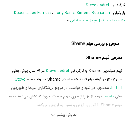
کارگردان:
Steve Jodrell
بازیگران:
Simone Buchanan
،
Tony Barry
،
Deborra-Lee Furness
»
مشاهده لیست کامل عوامل فیلم سینمایی
معرفی و بررسی فیلم Shame:
معرفی فیلم Shame
فیلم سینمایی Shame به‌کارگردانی
Steve Jodrell
در 31 سال پیش یعنی
سال 1367 در گونه درام تولید شده است. Shame که اولین فیلم
Steve
Jodrell
محسوب می‌شود و توانست در مرجع ارزشگذاری سینما و تلویزیون
یعنی
منظوم
نمره 0 از 10 را از سوی مردم بدست بیاورد که نشان می‌دهد عموم
مردم Shame را اثری بی‌ارزش و بسیار بد ارزیابی می‌کنند.
نمایش بیشتر
بازیگران فیلم Shame