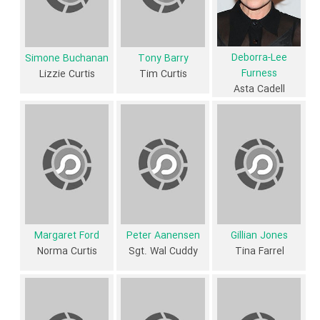
داستان فیلم Shame
از محتوا و داستان فیلم Shame چقدر اطلاع دارید؟ فیلم‌نامه Shame توسط
Deborra-Lee
Beverley Blankenship
و
Michael Brindley
نوشته شده است.
Simone Buchanan
Tony Barry
Furness
Lizzie Curtis
Tim Curtis
در خلاصه داستانی که یا از سوی تیم رسانه‌ای اثر و یا توسط دیگر رسانه‌ها درباره
Asta Cadell
داستان Shame منتشر شده است، می‌خوانیم: «Asta Cadell، وکیل ای که از
طریق خارج از استرالیا در تعطیلات سفر می کند، در یک شهر کوچکی در غرب
استرالیا توقف می کند پس از آنکه موتور سیکلت خود را با تام کورتیس،
مکانیک محلی متوقف می کند، در حالی که آن را تعمیر می کند. پس از آن او
درگیر کمک به دختر نوجوان نوجوان کورتیز، لیزری است، که اخیرا مورد تجاوز
قرار گرفته توسط دنی فیش، پسر شهروند ثروتمند، شناخته شده و باند او است.
Margaret Ford
Peter Aanensen
Gillian Jones
آستا را متقاعد می کند لیزری به اتهامات علیه دنیوی مطرح کند اما مردم محلی
Norma Curtis
Sgt. Wal Cuddy
Tina Farrel
مصمم هستند که این حادثه را با هر هزینه ای حفظ کنند و به زودی Asta و
زندگی خانوادگی Curtis در معرض خطر هستند.»
فیلم Shame از نظر ساختار (فرم)، محتوا و محیط تولید، به آثار مختلفی