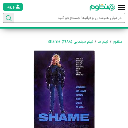
ورود
منظوم
فیلم ها
فیلم سینمایی Shame (1988)