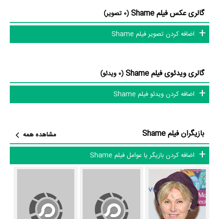
بازیگران فیلم Shame چه کسانی هستند؟ در Shame بازیگرانی چون
گالری عکس فیلم Shame
(0 تصویر)
Deborra-Lee Furness
در نقش Asta Cadell،
Tony Barry
در نقش
اضافه کردن تصویر فیلم Shame
Simone Buchanan
Tim Curtis،
در نقش Lizzie Curtis،
Gillian Jones
در نقش Tina Farrel،
Peter Aanensen
در نقش Sgt. Wal Cuddy،
Margaret Ford
در نقش Norma Curtis و
David Franklin
در نقش
گالری ویدئوی فیلم Shame
(0 ویدئو)
Danny Fiske به ایفای نقش و بازیگری پرداخته‌اند. در فیلم Shame حدود 10
اضافه کردن ویدئو فیلم Shame
بازیگر جلوی دوربین رفته‌اند که از نظر تعداد بازیگران می‌توان Shame را یک
اثر پربازیگر عنوان کرد. از این‌لحاظ کارگردانی فیلم Shame باتوجه به بازی
گرفتن از این تعداد بازیگر و مدیریت آنها کار بسیار دشواری بوده است؛ باید
بازیگران فیلم Shame
مشاهده همه
بررسی کرد آیا
Steve Jodrell
به‌عنوان کارگردان و به‌عنوان بازیگردان و
همچنین تیم بازیگری Shame توانسته‌اند در این زمینه موفق باشند و بازی‌های
اضافه کردن بازیگر یا عوامل فیلم Shame
درخشانی را نمایش دهند؟
از دیگر بازیگران فیلم Shame می‌توان به
Bill McCluskey
در نقش Ross،
Allison Taylor
در نقش Penny و
Phillip Dean
در نقش Gary اشاره کرد.