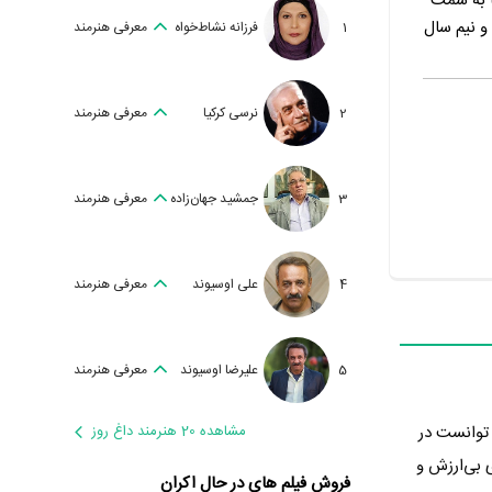
ا به سمت
و نیم سال
1
فرزانه نشاط‌خواه
معرفی هنرمند
2
نرسی کرکیا
معرفی هنرمند
3
جمشید جهان‌زاده
معرفی هنرمند
4
علی اوسیوند
معرفی هنرمند
5
علیرضا اوسیوند
معرفی هنرمند
 34 سال پیش یعنی سال 1364 در گونه مستند تولید شده است. God's Country توانست در
مشاهده 20 هنرمند داغ روز
اورد که نشان می‌دهد عموم مردم God's Country را اثری بی‌ارزش و
فروش فیلم های در حال اکران