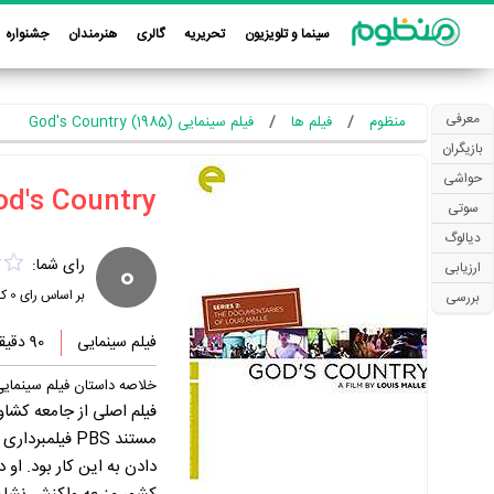
سینما و تلویزیون
تحریریه
گالری
هنرمندان
جشنواره
معرفی
منظوم
فیلم ها
فیلم سینمایی God's Country (1985)
بازیگران
حواشی
سوتی
دیالوگ
0
رای شما:
ارزیابی
بر اساس رای
0
کا
بررسی
فیلم سینمایی
90 دقیقه
خلاصه داستان فیلم سینمایی d's Country