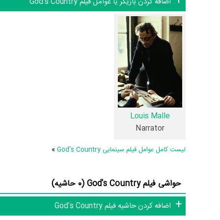
اضافه کردن بازیگر یا عوامل فیلم God's Country
کشور مزرعه واکنش نشان می داد پیدا کرد. با ماليات هفتگی در م
ناامیدی و بدبختی از همان شرکت کنندگان را که در نیمه ی یک و
فیلم God's Country از نظر ساختار (فرم)، محتوا و
مرتبط فیلم God's Country عبارت است از: .
فیلم God's Country و کارنامه فعالیت کارگردان و بازیگران
Louis Malle
Narrator
متوسط فعالیت 1ام بازیگران این اثر است.
لیست کامل عوامل فیلم سینمایی God's Country
»
1 تن از بازیگران God's Country، اولین فعالیت جدی بازیگری خود را در این اثر تجربه کرده است، در واقع در God's Country 1 فیلم اولی بوده است:
.
Malle
حواشی فیلم God's Country (0 حاشیه)
میان ما نیست: شادروان
Louis Malle
.
اضافه کردن حاشیه فیلم God's Country
عوامل فیلم God's Country