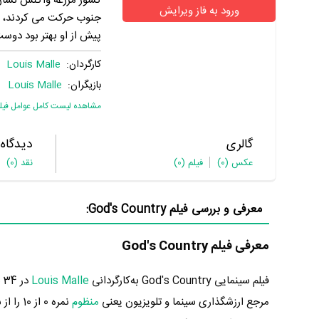
کشور مزرعه واکنش نشان م
ورود به فاز ویرایش
جنوب حرکت می کردند، ما
پیش از او بهتر بود دوس
کارگردان:
Louis Malle
بازیگران:
Louis Malle
مشاهده لیست کامل عوامل فیل
گالری
دیدگاه
عکس
(0)
فیلم
(0)
نقد
(0)
معرفی و بررسی فیلم God's Country:
معرفی فیلم God's Country
فیلم سینمایی God's Country به‌کارگردانی
Louis Malle
مرجع ارزشگذاری سینما و تلویزیون یعنی
منظوم