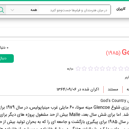
کاربران
0
دنبا
(1985)
دنبا
0
/
10
ربر
مستند
اکران شده در 1364/09/06
Go
فیلم اصلی از جامعه کشاورزی شلوغ ncoe
مستند PBS فیلمبرداری شد. اما برای شش سال بعد، Malle بیش از حد مشغول پروژه های دیگ
دادن به این کار بود. او در سال 1985 برای پیگیری بازگشت و جامعه ای را که به بحران تولید بیش 