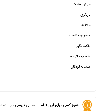
خوش ساخت
خیر
تقریبا
بله
بازیگری
خیر
تقریبا
بله
خلاقانه
خیر
تقریبا
بله
محتوای مناسب
خیر
تقریبا
بله
خیر
تقریبا
بله
تفکربرانگیز
خیر
تقریبا
بله
مناسب خانواده‌
مناسب کودکان
هنوز کسی برای این فیلم سینمایی بررسی ننوشته ا