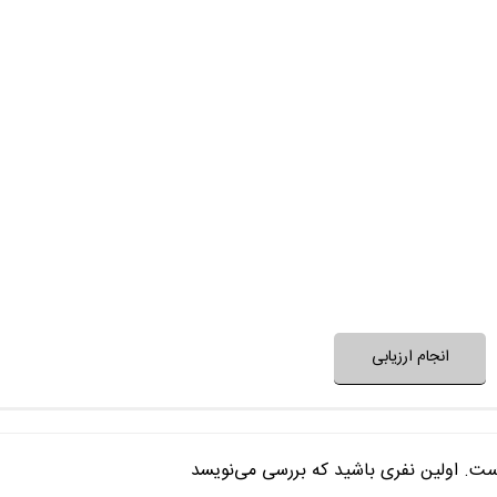
تیم بازیگران، نقش‌ها را خوب
داستان و ساختار فیلم غیرتکراری
حرف و پیام فیلم، مفید و ا
بعد از پایان فیلم به آن 
فضای فیلم با فرهنگ خانواده شما
فضای فیلم مناسب 
نظر خود را ثبت کنید
انجام ارزیابی
ست. اولین نفری باشید که بررسی می‌نویسد