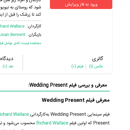
کارکنان و افراد زیر سن 
ورود به فاز ویرایش
شود که روستای به نیویو
کند تا زرشک را قبل از ای
کارگردان:
chard Wallace
بازیگران:
Joan Bennett
مشاهده لیست کامل عوامل فیل
گالری
دیدگاه
عکس
(1)
فیلم
(0)
نقد
(0)
معرفی و بررسی فیلم Wedding Present:
معرفی فیلم Wedding Present
فیلم سینمایی Wedding Present به‌کارگردانی
ichard Wallace
Present که اولین فیلم
Richard Wallace
محسوب می‌شود و توا