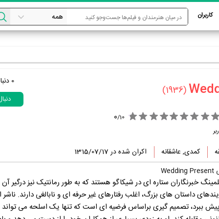
کاربران
0
دنبا
(1936)
دنبا
0
/
10
بر
کمدی, عاشقانه
اکران شده در 1315/07/17
We
ینگ خبرنگاران ستاره ای در شیکاگو هستند که به طور رمانتیک نیز درگیر آن 
دهای داستان های بزرگ، اغلب رفتارهای غیر حرفه ای و نابالغی دارند. ناشر ا
 پیش ببرد، تصمیم گیری براساس فرضیه ای است که تنها یک اسلحه می تواند ب