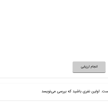
داستان و ساختار فیلم غیرتکراری
حرف و پیام فیلم، مفید و ا
بعد از پایان فیلم به آن 
فضای فیلم با فرهنگ خانواده شما
فضای فیلم مناسب 
نظر خود را ثبت کنید
انجام ارزیابی
ست. اولین نفری باشید که بررسی می‌نویسد