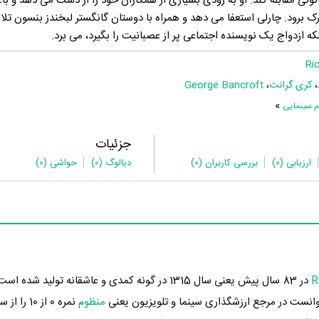
قانونی مقابله کند. او به زودی بسیاری از همکاران خود را از دست می دهد و ب
رک برود. چارلی استعفا می دهد و همراه با دوستان گانگستر لبخندز بنسون ت
نکه ازدواج یک نویسنده اجتماعی پر از عصبانیت را بگیرد، می برد.
Ri
،
کری گرانت
،
George Bancroft
»
م سینمایی
جزئیات
ارزیابی
(0)
بررسی کاربران
(0)
دیالوگ
(0)
حواشی
(0)
R
نست در مرجع ارزشگذاری سینما و تلویزیون یعنی
منظوم
نمره 0 از 10 