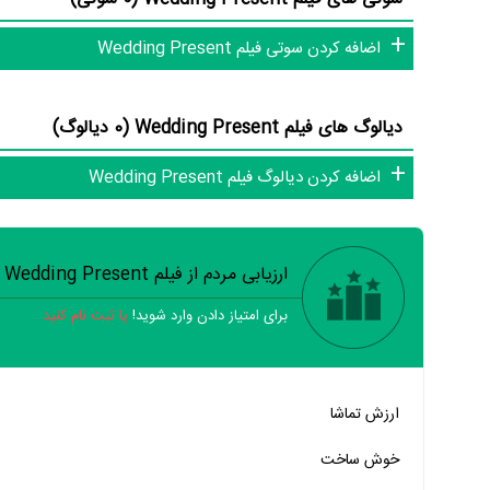
اضافه کردن سوتی فیلم Wedding Present
تاکنون در صفحه اختصاصی فیلم Wedding Present در
منظوم
ا
دیالوگ های فیلم Wedding Present (0 دیالوگ)
شما به این حد قانع نیستیم؛ باید به‌کمک علاقمندان فیلم، سریال و تئ
اضافه کردن دیالوگ فیلم Wedding Present
کامل و کامل‌تر کنیم.
ارزیابی مردم از فیلم Wedding Present
برای امتیاز دادن وارد شوید!
یا ثبت نام کنید
خیر
تقریبا
بله
ارزش تماشا
خیر
تقریبا
بله
خوش ساخت
خیر
تقریبا
بله