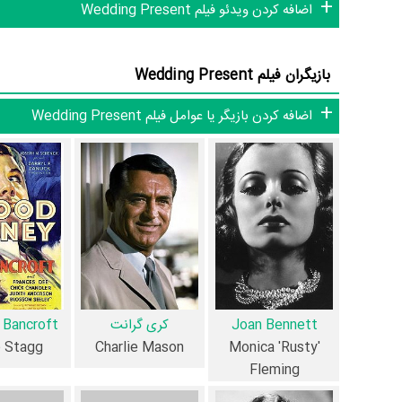
داستان فیلم Wedding Present
اضافه کردن ویدئو فیلم Wedding Present
از محتوا و داستان فیلم Wedding Present چقدر اطلاع دارید؟ فیلم‌نامه Wedding Present توسط
بازیگران فیلم Wedding Present
است.
اضافه کردن بازیگر یا عوامل فیلم Wedding Present
راستی فلمینگ خبرنگاران ستاره ای در شیکاگو هستند که به طور ر
رفتارهای غیر حرفه ای و نابالغی دارند. ناشر از چارلی می خواهد 
دیگر کارکنان و افراد زیر سن قانونی مقابله کند. او به زودی بسی
استعفا می دهد و همراه با دوستان گانگستر لبخندز بنسون تلاش می
برد.»
فیلم Wedding Present از نظر ساختار (فرم)، م
آثار مرتبط فیلم Wedding Present عبارت است از: .
Joan Bennett
کری گرانت
 Bancroft
 Stagg
Charlie Mason
Monica 'Rusty'
فیلم Wedding Present و کارنامه فعالیت کارگردان و بازیگران
Fleming