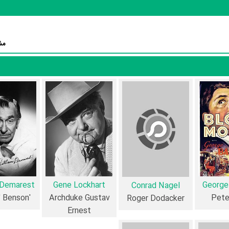
Joseph Anthony
و
Paul Gallico
نوش
مش
در خلاصه داستانی که یا از سوی تیم رسانه‌ای اثر و یا توسط دیگر رسانه‌ها درباره داستان Wedding Present
مانتیک نیز درگیر آن هستند. اگر چه متخصصان در فرایندهای داستان های بزر
تا کار خود را پیش ببرد، تصمیم گیری براساس فرضیه ای است که تنها یک اسلحه 
اری از همکاران خود را از دست می دهد و باعث می شود که روستای به نیویورک 
 کند تا زرشک را قبل از اینکه ازدواج یک نویسنده اجتماعی پر از عصبانیت را
حتوا و محیط تولید، به آثار مختلفی شباهت دارد. با توجه به شاخص‌های متعدد و گوناگونی
 Demarest
Gene Lockhart
George
Conrad Nagel
'Smiles' Benson
Archduke Gustav
Pete
Roger Dodacker
Ernest