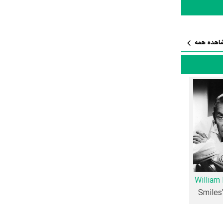
ته شده
اهده همه
 منتشر شده است، می‌خوانیم: «چارلی میسون و
گ، اغلب
می تواند با
برود. چارلی
 بگیرد، می
 می‌توان گفت
William