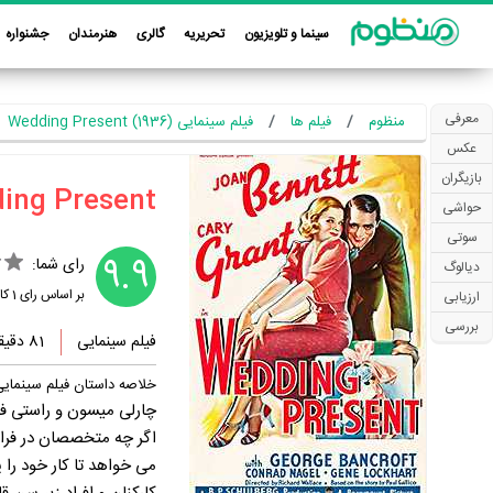
سینما و تلویزیون
تحریریه
گالری
هنرمندان
جشنواره
معرفی
منظوم
فیلم ها
فیلم سینمایی Wedding Present (1936)
عکس
بازیگران
حواشی
سوتی
9.9
رای شما:
دیالوگ
بر اساس رای
1
کار
ارزیابی
بررسی
فیلم سینمایی
81 دقیقه
خلاصه داستان فیلم سینمایی dding Present
چارلی میسون و راستی فلم
اگر چه متخصصان در فراین
می خواهد تا کار خود را