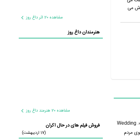
اعث می
لاش می
مشاهده 20 اثر داغ روز
هنرمندان داغ روز
مشاهده 20 هنرمند داغ روز
در 83 سال پیش یعنی سال 1315 در گونه کمدی و عاشقانه تولید شده است. Wedding
فروش فیلم های در حال اکران
را از سوی مردم
(17 اردیبهشت)