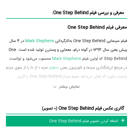
معرفی و بررسی فیلم One Step Behind:
معرفی فیلم One Step Behind
فیلم سینمایی One Step Behind به‌کارگردانی
Mark Stephens
در 4 سال
پیش یعنی سال 1394 در گونه درام، معمایی و وسترن تولید شده است. One
Step Behind که اولین فیلم
Mark Stephens
محسوب می‌شود و توانست
در مرجع ارزشگذاری سینما و تلویزیون یعنی
منظوم
نمره 0 از 10 را از سوی مردم
بدست بیاورد که نشان می‌دهد عموم مردم One Step Behind را اثری
بی‌ارزش و بسیار بد ارزیابی می‌کنند.
نمایش بیشتر
بازیگران فیلم One Step Behind
گالری عکس فیلم One Step Behind
(0 تصویر)
بازیگران فیلم One Step Behind چه کسانی هستند؟ در One Step Behind
اضافه کردن تصویر فیلم One Step Behind
بازیگرانی چون
Tony Blosser
در نقش Glen،
Casey Cameron
در نقش
Stu Chaiken
Lenny،
در نقش Ethan Sands،
Alexander Colom
در