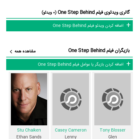
نقش Detective Cooke،
Danny Countess
در نقش Dusty،
George
گالری ویدئوی فیلم One Step Behind
(0 ویدئو)
Harvey Dabling
در نقش Terry و
Carolin Feigs
در نقش Isabella
اضافه کردن ویدئو فیلم One Step Behind
Hancock به ایفای نقش و بازیگری پرداخته‌اند. در فیلم One Step Behind
حدود 10 بازیگر جلوی دوربین رفته‌اند که از نظر تعداد بازیگران می‌توان One
Step Behind را یک اثر پربازیگر عنوان کرد. از این‌لحاظ کارگردانی فیلم One
بازیگران فیلم One Step Behind
مشاهده همه
Step Behind باتوجه به بازی گرفتن از این تعداد بازیگر و مدیریت آنها کار
بسیار دشواری بوده است؛ باید بررسی کرد آیا
Mark Stephens
به‌عنوان
اضافه کردن بازیگر یا عوامل فیلم One Step Behind
کارگردان و به‌عنوان بازیگردان و همچنین تیم بازیگری One Step Behind
توانسته‌اند در این زمینه موفق باشند و بازی‌های درخشانی را نمایش دهند؟
از دیگر بازیگران فیلم One Step Behind می‌توان به
Thomas Fisco
در
نقش William Sands،
Vincent Gilbert
در نقش Danny و
John Gilligan
در نقش Himself اشاره کرد.
داستان فیلم One Step Behind
Stu Chaiken
Casey Cameron
Tony Blosser
Ethan Sands
Lenny
Glen