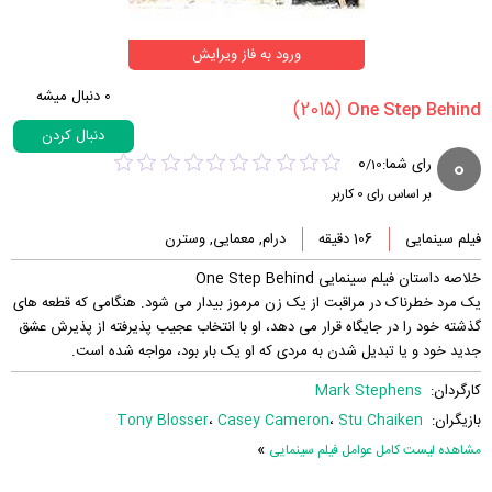
ورود به فاز ویرایش
0
دنبال میشه
(2015)
دنبال کردن
0
0
رای شما:
/
10
بر اساس رای
0
کاربر
فیلم سینمایی
106 دقیقه
درام, معمایی, وسترن
خلاصه داستان فیلم سینمایی One Step Behind
یک مرد خطرناک در مراقبت از یک زن مرموز بیدار می شود. هنگامی که قطعه های
گذشته خود را در جایگاه قرار می دهد، او با انتخاب عجیب پذیرفته از پذیرش عشق
جدید خود و یا تبدیل شدن به مردی که او یک بار بود، مواجه شده است.
کارگردان:
Mark Stephens
بازیگران:
Stu Chaiken
،
Casey Cameron
،
Tony Blosser
»
مشاهده لیست کامل عوامل فیلم سینمایی