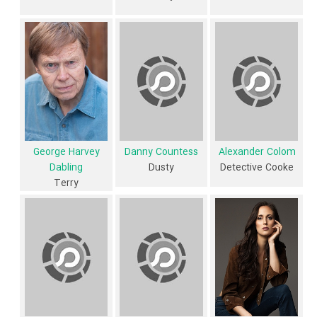
از محتوا و داستان فیلم One Step Behind چقدر اطلاع دارید؟ فیلم‌نامه One
Step Behind توسط
Mark Stephens
نوشته شده است.
در خلاصه داستانی که یا از سوی تیم رسانه‌ای اثر و یا توسط دیگر رسانه‌ها درباره
داستان One Step Behind منتشر شده است، می‌خوانیم: «یک مرد خطرناک
در مراقبت از یک زن مرموز بیدار می شود. هنگامی که قطعه های گذشته خود
را در جایگاه قرار می دهد، او با انتخاب عجیب پذیرفته از پذیرش عشق جدید
خود و یا تبدیل شدن به مردی که او یک بار بود، مواجه شده است.»
George Harvey
Danny Countess
Alexander Colom
Dabling
Dusty
Detective Cooke
فیلم One Step Behind از نظر ساختار (فرم)، محتوا و محیط تولید، به آثار
Terry
مختلفی شباهت دارد. با توجه به شاخص‌های متعدد و گوناگونی می‌توان گفت
آثار مرتبط فیلم One Step Behind عبارت است از: .
فیلم One Step Behind و کارنامه فعالیت کارگردان و بازیگران
از نظر تاریخچه فعالیت کارگردان و بازیگران فیلم One Step Behind نیز
آمارها و نکات جذابی را می‌توان بیان کرد. براساس آمارها فیلم One Step