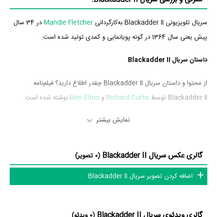
سریال تلویزیونی Blackadder II به‌کارگردانی
Mandie Fletcher
در 34 سال
پیش یعنی سال 1364 در گونه پویانمایی و کمدی تولید شده است.
داستان سریال Blackadder II
از محتوا و داستان سریال Blackadder II چقدر اطلاع دارید؟ فیلم‌نامه
Blackadder II توسط
Richard Curtis
و
Ben Elton
نوشته شده است.
نمایش بیشتر
سریال Blackadder II و کارنامه فعالیت کارگردان و بازیگران
از نظر تاریخچه فعالیت کارگردان و بازیگران سریال Blackadder II نیز آمارها و
گالری عکس سریال Blackadder II
(0 تصویر)
نکات جذابی را می‌توان بیان کرد. براساس آمارها سریال Blackadder II به
طور متوسط فعالیت 2ام بازیگران این اثر است. براساس امتیاز مردم سریال
اضافه کردن تصویر سریال Blackadder II
Blackadder II بهترین اثر
Hugh Laurie
در حرفه بازیگری محسوب می‌شود.
سریال Blackadder II براساس امتیاز مردم به آثار یکی از 4 اثر شاخص
گالری ویدئوی سریال Blackadder II
(0 ویدئو)
Richard Curtis
در حرفه نویسندگی محسوب می‌شود.