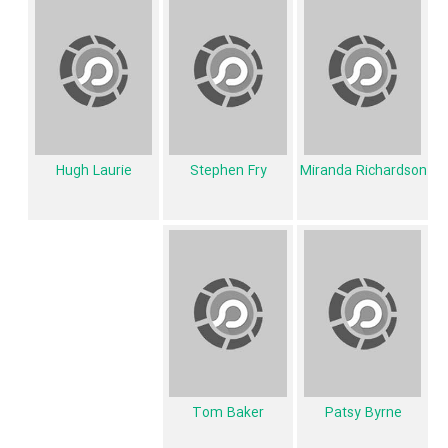
در مجموع بیش از 11 نفر در تولید سریال Blackadder II نقش داشته‌اند و هر
یک از آنها در
منظوم
یک صفحه اختصاصی دارند.
اطلاعات سریال Blackadder II
تاکنون در بخش‌های گالری عکس و پوستر سریال Blackadder II، ویدئو و
Hugh Laurie
Stephen Fry
Miranda Richardson
تیزر سریال Blackadder II، حواشی سریال Blackadder II، دیالوگ برتر
سریال Blackadder II، سوتی سریال Blackadder II و نقد سریال
Blackadder II هنوز موردی ثبت نشده است. قطعا ما و شما به این حد قانع
نیستیم؛ باید به‌کمک علاقمندان فیلم، سریال و تئاتر، این دایرة‌المعارف آنلاین و
بانک اطلاعات هنرمندان و آثار سینما، تلویزیون و تئاتر را کامل و کامل‌تر کنیم.
Tom Baker
Patsy Byrne