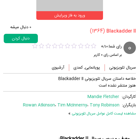
ورود به فاز ویرایش
0
دنبال میشه
(1364)
دنبال کردن
0
0
رای شما:
/
10
بر اساس رای
0
کاربر
سریال تلویزیونی
پویانمایی, کمدی
آرشیوی
خلاصه داستان سریال تلویزیونی Blackadder II
هنوز منتشر نشده است
کارگردان:
Mandie Fletcher
بازیگران:
Tony Robinson
،
Tim McInnerny
،
Rowan Atkinson
»
مشاهده لیست کامل عوامل سریال تلویزیونی
معرفی و بررسی سریال Blackadder II: