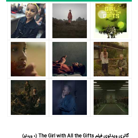
Marinca
در نقش Dr. Selkirk،
Sennia Nanua
در نقش Melanie و
Lobna Futers
در نقش Hungry به ایفای نقش و بازیگری پرداخته‌اند. در
فیلم The Girl with All the Gifts حدود 10 بازیگر جلوی دوربین رفته‌اند که از
نظر تعداد بازیگران می‌توان The Girl with All the Gifts را یک اثر پربازیگر
عنوان کرد. از این‌لحاظ کارگردانی فیلم The Girl with All the Gifts باتوجه به
بازی گرفتن از این تعداد بازیگر و مدیریت آنها کار بسیار دشواری بوده است؛
باید بررسی کرد آیا
Colm McCarthy
به‌عنوان کارگردان و به‌عنوان بازیگردان و
همچنین تیم بازیگری The Girl with All the Gifts توانسته‌اند در این زمینه
موفق باشند و بازی‌های درخشانی را نمایش دهند؟
از دیگر بازیگران فیلم The Girl with All the Gifts می‌توان به
Daniel
Eghan
در نقش Soldier،
Fisayo Akinade
در نقش Kieran Gallagher و
Anthony Welsh
در نقش Dillon اشاره کرد.
داستان فیلم The Girl with All the Gifts
از محتوا و داستان فیلم The Girl with All the Gifts چقدر اطلاع دارید؟
گالری ویدئوی فیلم The Girl with All the Gifts
(0 ویدئو)