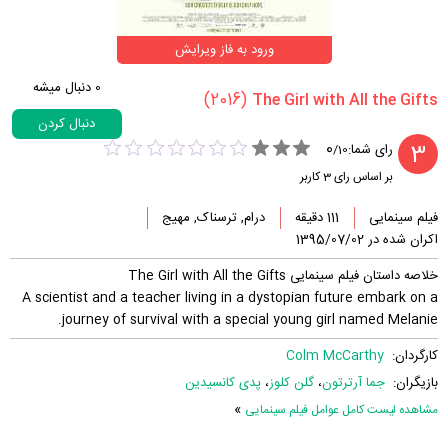
ورود به فاز ویرایش
0
دنبال میشه
(2016)
دنبال کردن
0
3
رای شما:
/
10
بر اساس رای
3
کاربر
فیلم سینمایی
111 دقیقه
درام, ترسناک, مهیج
اکران شده در 1395/07/02
خلاصه داستان فیلم سینمایی The Girl with All the Gifts
A scientist and a teacher living in a dystopian future embark on a
journey of survival with a special young girl named Melanie.
کارگردان:
Colm McCarthy
بازیگران:
جما آرترتون
،
گلن کلوز
،
پدی کانسیدین
»
مشاهده لیست کامل عوامل فیلم سینمایی