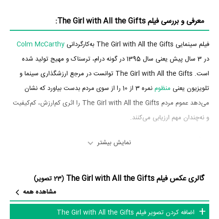
معرفی و بررسی فیلم The Girl with All the Gifts:
فیلم سینمایی The Girl with All the Gifts به‌کارگردانی
Colm McCarthy
در 3 سال پیش یعنی سال 1395 در گونه درام، ترسناک و مهیج تولید شده
است. The Girl with All the Gifts توانست در مرجع ارزشگذاری سینما و
تلویزیون یعنی
منظوم
نمره 3 از 10 را از سوی مردم بدست بیاورد که نشان
می‌دهد عموم مردم The Girl with All the Gifts را اثری کم‌ارزش، کم‌کیفیت
و نه‌چندان مهم ارزیابی می‌کنند.
بازیگران فیلم The Girl with All the Gifts
نمایش بیشتر
بازیگران فیلم The Girl with All the Gifts چه کسانی هستند؟ در The Girl
گالری عکس فیلم The Girl with All the Gifts
with All the Gifts بازیگرانی چون
جما آرترتون
در نقش Helen Justineau،
(23 تصویر)
مشاهده همه
گلن کلوز
در نقش Dr. Caroline Caldwell،
پدی کانسیدین
در نقش Sgt.
Dominique Tipper
Eddie Parks،
در نقش Devani،
Anamaria
اضافه کردن تصویر فیلم The Girl with All the Gifts