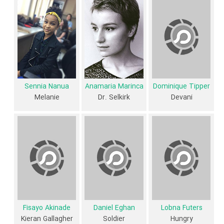
بازیگری محسوب می‌شود.
1 تن از بازیگران The Girl with All the Gifts، اولین فعالیت جدی بازیگری
خود را در این اثر تجربه کرده است، در واقع در The Girl with All the Gifts 1
فیلم اولی بوده است:
Sennia Nanua
.
همچنین
Colm McCarthy
کارگردان The Girl with All the Gifts اولین
همکاری خود با بازیگرانی چون
جما آرترتون
،
گلن کلوز
،
پدی کانسیدین
،
Sennia Nanua
Anamaria Marinca
Dominique Tipper
Dominique Tipper
،
Anamaria Marinca
،
Lobna Futers
،
Daniel
Melanie
Dr. Selkirk
Devani
Fisayo Akinade
،
Eghan
و
Anthony Welsh
را در این اثر تجربه کرده
است. در میان بازیگران The Girl with All the Gifts نیز 43 همکاریِ اول
رخ داده، به‌عبارت دیگر در این فیلم میان هر یک از 10 بازیگر با یکدیگر یک
رابطه همکاری شکل گرفته که 43 همکاری برای اولین‌مرتبه در The Girl with
All the Gifts رخ داده است. مانند:
جما آرترتون
و
گلن کلوز
،
پدی کانسیدین
و
Anamaria Marinca
،
Dominique Tipper
و
Lobna
،
Sennia Nanua
Futers
و
Daniel Eghan
،
Fisayo Akinade
و
Anthony Welsh
.
Fisayo Akinade
Daniel Eghan
Lobna Futers
Kieran Gallagher
Soldier
Hungry
عوامل فیلم The Girl with All the Gifts