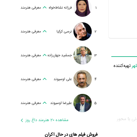
1
فرزانه نشاط‌خواه
معرفی هنرمند
2
نرسی کرکیا
معرفی هنرمند
3
جمشید جهان‌زاده
معرفی هنرمند
هر
تهیه‌کننده
4
علی اوسیوند
معرفی هنرمند
5
علیرضا اوسیوند
معرفی هنرمند
م: «مسابقه تلویزیونی با محور
مشاهده 20 هنرمند داغ روز
لحظه تمرکز
فروش فیلم های در حال اکران