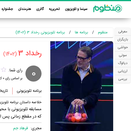
سینما و تلویزیون
تحریریه
گالری
هنرمندان
جشنواره
معرفی
منظوم
برنامه ها
برنامه تلویزیونی رخداد 3 (1402)
بازیگران
حواشی
‏رخداد 3‏
(1402)
سوتی
دیالوگ
0
رای شما:
ارزیابی
بر اساس رای
0
کا
بررسی
برنامه تلویزیونی
تاریخ
خلاصه داستان برنامه تلویزیو
مسابقه تلویزیونی با م
که در مقطع زمانی پس از 
مجری:
فرهاد جم