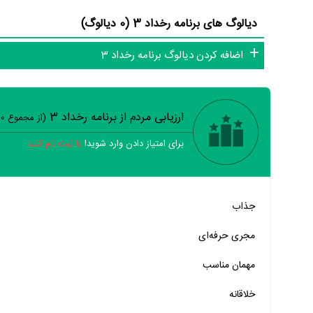
دیالوگ های برنامه رخداد 3 (0 دیالوگ)
اضافه کردن دیالوگ برنامه رخداد 3
ارزیابی مردم از برنامه رخداد 3
(از مجموع
0
ر
برای امتیاز دادن وارد شوید!
یا ثبت نام کنید
خیر
تقریبا
بله
جذاب
خیر
تقریبا
بله
مجری حرفه‌ای
خیر
تقریبا
بله
مهمان‌ مناسب
خیر
تقریبا
بله
خلاقانه
خیر
تقریبا
بله