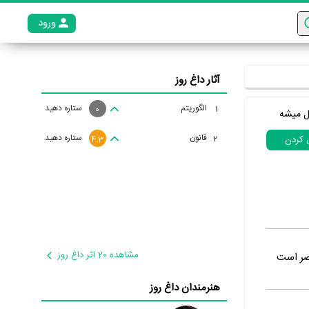
ورود
عضو م
آثار داغ روز
الگوریتم
ستاره دهید
1
0
ل میشه
قانون
ستاره دهید
2
ل کردن
4.3
مشاهده 20 اثر داغ روز
صر است
هنرمندان داغ روز