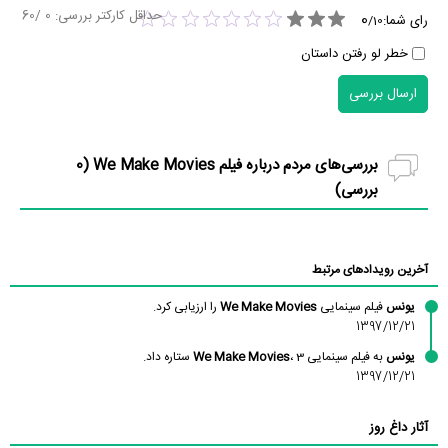
حداقل کارکتر بررسی:
0
/60
0
رای شما:
/
10
خطر لو رفتن داستان
ارسال بررسی
بررسی‌های مردم درباره فیلم We Make Movies (
0
بررسی)
آخرین رویدادهای مرتبط
یونس
فیلم سینمایی
We Make Movies
را ارزیابی کرد.
1397/12/21
یونس
به فیلم سینمایی
، 3 ستاره داد.
We Make Movies
1397/12/21
آثار داغ روز