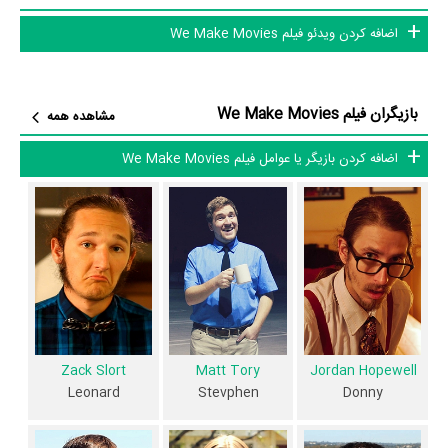
پرداخته‌اند. در فیلم We Make Movies حدود 9 بازیگر جلوی دوربین رفته‌اند
اضافه کردن ویدئو فیلم We Make Movies
که از نظر تعداد بازیگران می‌توان We Make Movies را یک اثر پربازیگر عنوان
کرد. از این‌لحاظ کارگردانی فیلم We Make Movies باتوجه به بازی گرفتن از
این تعداد بازیگر و مدیریت آنها کار بسیار دشواری بوده است؛ باید بررسی کرد
بازیگران فیلم We Make Movies
مشاهده همه
آیا به‌عنوان کارگردان و به‌عنوان بازیگردان و همچنین تیم بازیگری We Make
Movies توانسته‌اند در این زمینه موفق باشند و بازی‌های درخشانی را نمایش
اضافه کردن بازیگر یا عوامل فیلم We Make Movies
دهند؟
از دیگر بازیگران فیلم We Make Movies می‌توان به
Valerie Tory
در نقش
Stevphen's Mom و
Donna Erie
در نقش Belinda اشاره کرد.
داستان فیلم We Make Movies
از محتوا و داستان فیلم We Make Movies چقدر اطلاع دارید؟
Zack Slort
Matt Tory
Jordan Hopewell
در خلاصه داستانی که یا از سوی تیم رسانه‌ای اثر و یا توسط دیگر رسانه‌ها درباره
Leonard
Stevphen
Donny
داستان We Make Movies منتشر شده است، می‌خوانیم: «یک کمدی خنده
دار و خنده دار که حاوی وقایع و فراز و فرودهای گروهی از دانش آموزان کالج