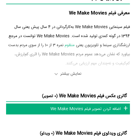
معرفی فیلم We Make Movies
فیلم سینمایی We Make Movies به‌کارگردانی در 4 سال پیش یعنی سال
1394 در گونه کمدی تولید شده است. We Make Movies توانست در مرجع
ارزشگذاری سینما و تلویزیون یعنی
منظوم
نمره 3 از 10 را از سوی مردم بدست
بیاورد که نشان می‌دهد عموم مردم We Make Movies را اثری کم‌ارزش،
کم‌کیفیت و نه‌چندان مهم ارزیابی می‌کنند.
نمایش بیشتر
بازیگران فیلم We Make Movies
بازیگران فیلم We Make Movies چه کسانی هستند؟ در We Make Movies
گالری عکس فیلم We Make Movies
(0 تصویر)
بازیگرانی چون
Jordan Hopewell
در نقش Donny،
Matt Tory
در نقش
اضافه کردن تصویر فیلم We Make Movies
Zack Slort
Stevphen،
در نقش Leonard،
Jonathan Holmes
در نقش
Anne Crockett
Garth،
در نقش Jessica،
Matt Silver
در نقش Curtis و
Josiah Finnamore
در نقش Kurtis (Thief) به ایفای نقش و بازیگری
گالری ویدئوی فیلم We Make Movies
(0 ویدئو)