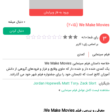
ورود به فاز ویرایش
0
دنبال میشه
(2015)
دنبال کردن
0
3
رای شما:
/
10
بر اساس رای
1
کاربر
فیلم سینمایی
کمدی
خلاصه داستان فیلم سینمایی We Make Movies
یک کمدی خنده دار و خنده دار که حاوی وقایع و فراز و فرودهای گروهی از دانش
آموزان کالج است که تابستان خود را برای جشنواره فیلم شهر خود می گذرانند.
بازیگران:
Zack Slort
،
Matt Tory
،
Jordan Hopewell
»
مشاهده لیست کامل عوامل فیلم سینمایی
معرفی و بررسی فیلم We Make Movies: