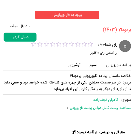
ورود به فاز ویرایش
0
دنبال میشه
(1403)
‏برمودا2‏
دنبال کردن
0
0
رای شما:
/
10
بر اساس رای
0
کاربر
برنامه تلویزیونی
نسیم
آرشیوی
خلاصه داستان برنامه تلویزیونی برمودا2
برمودا در هر قسمت میزبان یکی از چهره های شناخته شده خواهد بود و سعی دارد
تا از زاویه ای دیگر به زندگی کاری این افراد بپردازد.
مجری:
کامران نجف‌زاده
»
مشاهده لیست کامل عوامل برنامه تلویزیونی
معرفی و بررسی برنامه برمودا2: