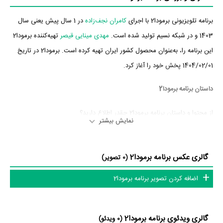
برنامه تلویزیونی برمودا2 با اجرای
کامران نجف‌زاده
در 1 سال پیش یعنی سال
1403 و در شبکه نسیم تولید شده است.
مهدی مینایی قیصر
تهیه‌کننده برمودا2
این برنامه را، به‌عنوان محصول کشور ایران تهیه کرده است. برمودا2 در تاریخ
1404/02/01 پخش خود را آغاز کرد.
داستان برنامه برمودا2
از محتوا و داستان برنامه برمودا2 چقدر اطلاع دارید؟
نمایش بیشتر
در خلاصه داستانی که یا از سوی تیم رسانه‌ای اثر و یا توسط دیگر رسانه‌ها درباره
داستان برمودا2 منتشر شده است، می‌خوانیم: «برمودا در هر قسمت میزبان
گالری عکس برنامه برمودا2
(0 تصویر)
یکی از چهره های شناخته شده خواهد بود و سعی دارد تا از زاویه ای دیگر به
اضافه کردن تصویر برنامه برمودا2
زندگی کاری این افراد بپردازد.»
برنامه برمودا2 و کارنامه فعالیت کارگردان و مجریان
گالری ویدئوی برنامه برمودا2
(0 ویدئو)