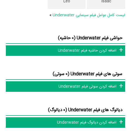
Leo
Isaac
در میان بازیگران Underwater نیز 28 همکاریِ اول رخ داده، به‌عبارت دیگر در
این فیلم میان هر یک از 8 بازیگر با یکدیگر یک رابطه همکاری شکل گرفته که
لیست کامل عوامل فیلم سینمایی Underwater
»
28 همکاری برای اولین‌مرتبه در Underwater رخ داده است. مانند:
Jaxon
Radoc
و
Jaxon Radoc
،
Kimi Monroe
و
Jaxon
،
Danny Montero
Radoc
و
Jaxon Radoc
،
Kayden Gray
و
Jaxon
،
Hayley Cleghorn
حواشی فیلم Underwater (0 حاشیه)
Radoc
و
Mark Kempson
.
اضافه کردن حاشیه فیلم Underwater
عوامل فیلم Underwater
در مجموع بیش از 8 نفر در تولید فیلم Underwater نقش داشته‌اند و هر یک
سوتی های فیلم Underwater (0 سوتی)
از آنها در
منظوم
یک صفحه اختصاصی دارند.
اضافه کردن سوتی فیلم Underwater
اطلاعات فیلم Underwater
دیالوگ های فیلم Underwater (0 دیالوگ)
تاکنون در بخش‌های گالری عکس و پوستر فیلم Underwater، ویدئو و تیزر
اضافه کردن دیالوگ فیلم Underwater
فیلم Underwater، حواشی فیلم Underwater، دیالوگ برتر فیلم