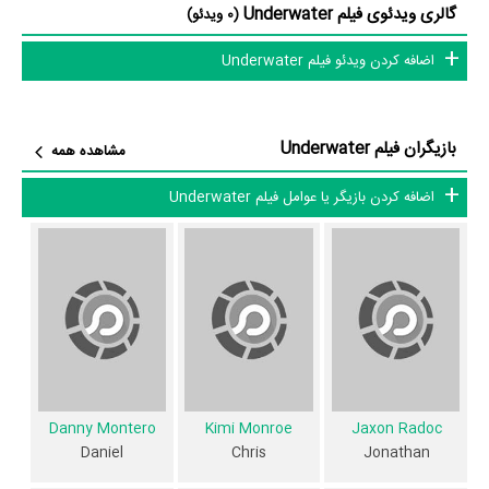
گالری ویدئوی فیلم Underwater
(0 ویدئو)
بازیگری پرداخته‌اند. در فیلم Underwater حدود 8 بازیگر جلوی دوربین
اضافه کردن ویدئو فیلم Underwater
رفته‌اند که از نظر تعداد بازیگران می‌توان Underwater را یک اثر پربازیگر
عنوان کرد. از این‌لحاظ کارگردانی فیلم Underwater باتوجه به بازی گرفتن از
این تعداد بازیگر و مدیریت آنها کار بسیار دشواری بوده است؛ باید بررسی کرد
بازیگران فیلم Underwater
مشاهده همه
آیا به‌عنوان کارگردان و به‌عنوان بازیگردان و همچنین تیم بازیگری
Underwater توانسته‌اند در این زمینه موفق باشند و بازی‌های درخشانی را
اضافه کردن بازیگر یا عوامل فیلم Underwater
نمایش دهند؟
از دیگر بازیگران فیلم Underwater می‌توان به
Jeremy Chris
در نقش Leo
اشاره کرد.
داستان فیلم Underwater
از محتوا و داستان فیلم Underwater چقدر اطلاع دارید؟
Danny Montero
Kimi Monroe
Jaxon Radoc
در خلاصه داستانی که یا از سوی تیم رسانه‌ای اثر و یا توسط دیگر رسانه‌ها درباره
Daniel
Chris
Jonathan
داستان Underwater منتشر شده است، می‌خوانیم: «واقع در محدوده یک