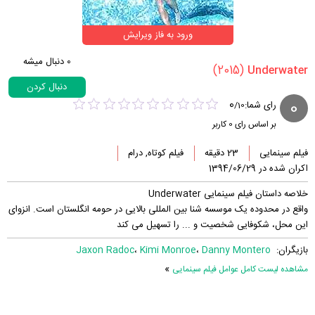
ورود به فاز ویرایش
0
دنبال میشه
(2015)
دنبال کردن
0
0
رای شما:
/
10
بر اساس رای
0
کاربر
فیلم سینمایی
23 دقیقه
فیلم کوتاه, درام
اکران شده در 1394/06/29
خلاصه داستان فیلم سینمایی Underwater
واقع در محدوده یک موسسه شنا بین المللی بالایی در حومه انگلستان است. انزوای
این محل، شکوفایی شخصیت و ... را تسهیل می کند
بازیگران:
Danny Montero
،
Kimi Monroe
،
Jaxon Radoc
»
مشاهده لیست کامل عوامل فیلم سینمایی