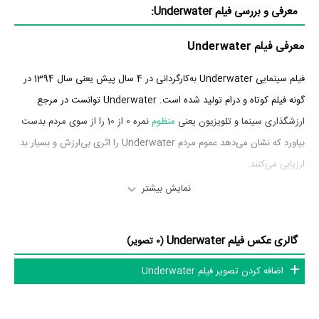
معرفی و بررسی فیلم Underwater:
معرفی فیلم Underwater
فیلم سینمایی Underwater به‌کارگردانی در 4 سال پیش یعنی سال 1394 در
گونه فیلم کوتاه و درام تولید شده است. Underwater توانست در مرجع
ارزشگذاری سینما و تلویزیون یعنی
منظوم
نمره 0 از 10 را از سوی مردم بدست
بیاورد که نشان می‌دهد عموم مردم Underwater را اثری بی‌ارزش و بسیار بد
ارزیابی می‌کنند.
نمایش بیشتر
بازیگران فیلم Underwater
بازیگران فیلم Underwater چه کسانی هستند؟ در Underwater بازیگرانی
گالری عکس فیلم Underwater
(0 تصویر)
چون
Jaxon Radoc
در نقش Jonathan،
Kimi Monroe
در نقش Chris،
اضافه کردن تصویر فیلم Underwater
Danny Montero
در نقش Daniel،
Kayden Gray
در نقش Aleksy،
Hayley Cleghorn
در نقش Susan،
Mark Kempson
در نقش
Jonathan's Father و
Kamyk Walker
در نقش Isaac به ایفای نقش و