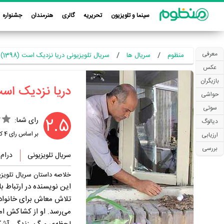
سینما و تلویزیون
تحریریه
گالری
هنرمندان
جشنواره
معرفی
منظوم
سریال ها
سریال تلویزیونی دریا نزدیک است (1398)
عکس
بازیگران
‏دریا نزدیک است
حواشی
سوتی
2.5
رای شما:
دیالوگ
بر اساس رای
4
کا
ارزیابی
بررسی
سریال تلویزیونی
درام
خلاصه داستان سریال تلویز
این نویسنده در ارتباط ب
تلاش معاش برای خانواده‌ا
می‌رسد. او از کشاکش ا