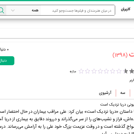
کاربران
0
دنبا
‏
(1398)
دنبا
0
/
10
ربر
سه
آرشیوی
یونی دریا نزدیک است
ا داستان «دریا نزدیک است» بیان کرد: علی مراقب بیماران در حال احتضار است
ش، فراز و نشیب‌های را از سر می‌گذراند و درروند دقایق به بیماری از دریا آم
مواج گذشته است و در وقت عزیمت بزرگ خود علی را به آرامش می‌رساند. در