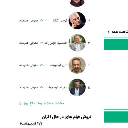
،
محمد
ین رفته‌اند که از نظر تعداد
2
نرسی کرکیا
معرفی هنرمند
د بازیگر و
اهده همه
یا نزدیک است
3
جمشید جهان‌زاده
معرفی هنرمند
4
علی اوسیوند
معرفی هنرمند
5
علیرضا اوسیوند
معرفی هنرمند
ویسنده در
از سر
مشاهده 20 هنرمند داغ روز
ساند. درست
فروش فیلم های در حال اکران
(17 اردیبهشت)