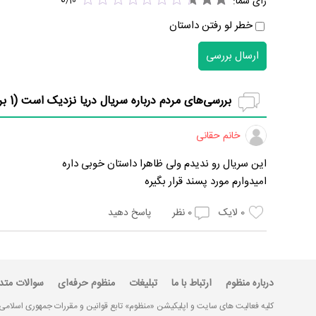
0
رای شما:
/
10
خطر لو رفتن داستان
ارسال بررسی
بررسی‌های مردم درباره سریال دریا نزدیک است (
1
بر
خانم حقانی
این سریال رو ندیدم ولی ظاهرا داستان خوبی داره
امیدوارم مورد پسند قرار بگیره
0
لایک
0
نظر
پاسخ دهید
درباره منظوم
ارتباط با ما
تبلیغات
منظوم حرفه‌ای
سوالات متد
کلیه فعالیت های سایت و اپلیکیشن «منظوم» تابع قوانین و مقررات جمهوری اسلامی