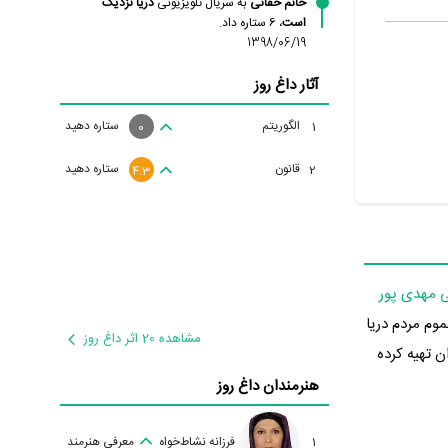
خانم حقانی
به سریال تلویزیونی
دریا نزدیک
است
، 6 ستاره داد.
1398/06/19
آثار داغ روز
الگوریتم
ستاره دهید
1
0
قانون
ستاره دهید
2
4.3
 مهدی پور
 عموم مردم دریا
مشاهده 20 اثر داغ روز
ن تهیه کرده
هنرمندان داغ روز
1
فرزانه نشاط‌خواه
معرفی هنرمند