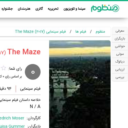
سینما و تلویزیون
تحریریه
گالری
هنرمندان
جشنواره
معرفی
منظوم
فیلم ها
فیلم سینمایی The Maze (2017)
بازیگران
حواشی
(2017)
سوتی
دیالوگ
0
رای شما:
ارزیابی
بر اساس رای
0
کا
بررسی
فیلم سینمایی
94 دقیقه
خلاصه داستان فیلم سینمایی e Maze
N / A
کارگردان:
iedrich Moser
بازیگران:
uisa Gummer