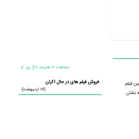
مشاهده 20 هنرمند داغ روز
فروش فیلم های در حال اکران
(17 اردیبهشت)
 که نشان
 ایفای نقش و بازیگری