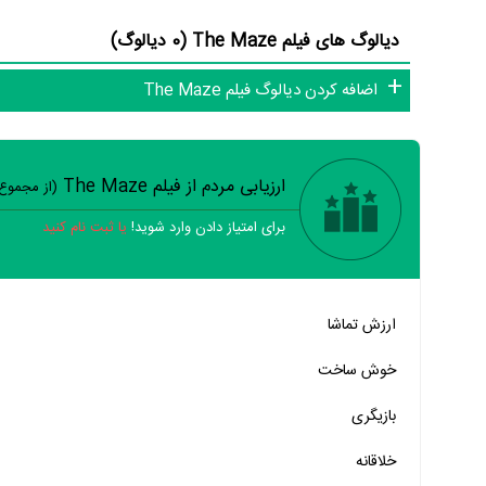
دیالوگ های فیلم The Maze (0 دیالوگ)
اضافه کردن دیالوگ فیلم The Maze
ارزیابی مردم از فیلم The Maze
(از مجموع
برای امتیاز دادن وارد شوید!
یا ثبت نام کنید
خیر
تقریبا
بله
ارزش تماشا
خیر
تقریبا
بله
خوش ساخت
خیر
تقریبا
بله
بازیگری
خیر
تقریبا
بله
خلاقانه
خیر
تقریبا
بله