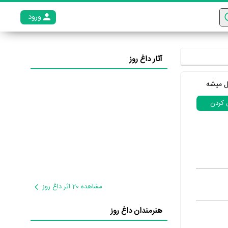
ورود
عضو م
آثار داغ روز
ل میشه
ل کردن
مشاهده 20 اثر داغ روز
هنرمندان داغ روز