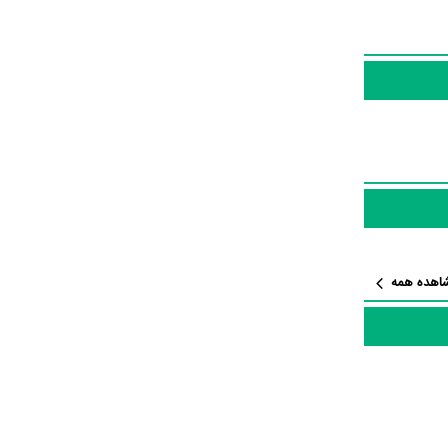
فت آثار مرتبط
اهده همه
دان و بازیگران فیلم The Maze نیز آمارها و نکات جذابی را می‌توان بیان کرد. براساس آمارها فیلم The Maze به طور متوسط