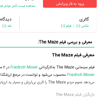
ورود به فاز ویرایش
مشاهده لیست کامل عوامل فیل
گالری
دیدگاه
عکس
(0)
فیلم
(0)
نقد
(0)
معرفی و بررسی فیلم The Maze:
معرفی فیلم The Maze
فیلم سینمایی The Maze به‌کارگردانی
Friedrich Moser
در 2 سال پیش یعنی سال 1396 در گونه مستند تولید شده است. The Maze که اولین فیلم
Friedrich Moser
محسوب می‌شود و توانست در مرجع ارزشگذاری
می‌دهد عموم مردم The Maze را اثری بی‌ارزش و بسیار بد ارزیابی می‌کنند.
بازیگران فیلم The Maze
بازیگران فیلم The Maze چه کسانی هستند؟ در The Maze بازیگرانی چون