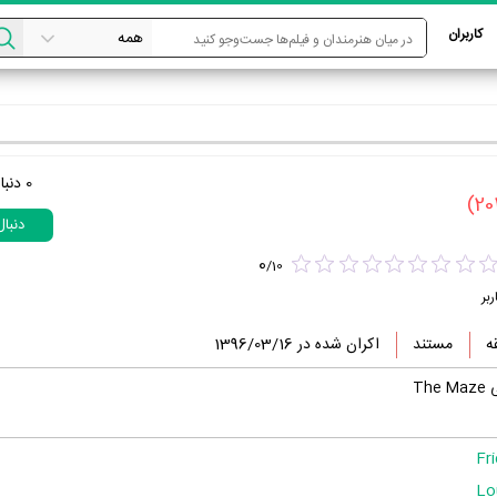
کاربران
0
دنبا
دنبا
0
/
10
ربر
مستند
اکران شده در 1396/03/16
Th
Fr
Lo