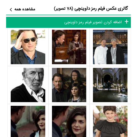
گالری عکس فیلم رمز داوینچی
Neveu،
ژان رنو
در نقش Captain Bezu Fache،
ایان مک کلن
در نقش Sir
(78 تصویر)
مشاهده همه
Leigh Teabing،
پل بتانی
در نقش Silas،
آلفرد مولینا
در نقش Bishop
اضافه کردن تصویر فیلم رمز داوینچی
Manuel Aringarosa و
یورگن پروشنو
در نقش Andre Vernet به ایفای
نقش و بازیگری پرداخته‌اند. در فیلم رمز داوینچی حدود 92 بازیگر جلوی دوربین
رفته‌اند که از نظر تعداد بازیگران می‌توان رمز داوینچی را یک اثر بزرگ، پربازیگر
و با تعداد شخصیت‌های داستانی بسیار عنوان کرد. از این‌لحاظ کارگردانی فیلم
رمز داوینچی باتوجه به بازی گرفتن از این تعداد بازیگر و مدیریت آنها کار بسیار
دشواری بوده است؛ باید بررسی کرد آیا
ران هاوارد
به‌عنوان کارگردان و به‌عنوان
بازیگردان و همچنین تیم بازیگری رمز داوینچی توانسته‌اند در این زمینه موفق
باشند و بازی‌های درخشانی را نمایش دهند؟
از دیگر بازیگران فیلم رمز داوینچی می‌توان به
Jean-Yves Berteloot
در
نقش Remy Jean،
Etienne Chicot
در نقش Lt. Collet،
Jean-Pierre
Marielle
در نقش Jacques Saunière،
Rita Davies
در نقش Elegant
Marie-Françoise Audollent
Woman at Rosslyn،
در نقش Sister