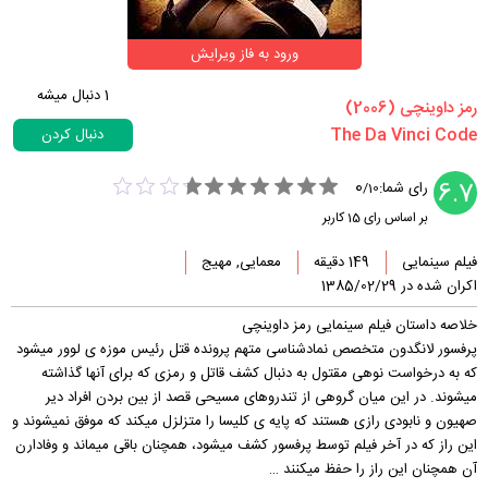
ورود به فاز ویرایش
1
دنبال میشه
‏رمز داوینچی‏ (2006)
دنبال کردن
0
6.7
رای شما:
/
10
بر اساس رای
15
کاربر
فیلم سینمایی
149 دقیقه
معمایی, مهیج
اکران شده در 1385/02/29
خلاصه داستان فیلم سینمایی رمز داوینچی
پرفسور لانگدون متخصص نمادشناسی متهم پرونده قتل رئیس موزه ی لوور میشود
که به درخواست نوهی مقتول به دنبال کشف قاتل و رمزی که برای آنها گذاشته
میشوند. در این میان گروهی از تندروهای مسیحی قصد از بین بردن افراد دیر
صهیون و نابودی رازی هستند که پایه ی کلیسا را متزلزل میکند که موفق نمیشوند و
این راز که در آخر فیلم توسط پرفسور کشف میشود، همچنان باقی میماند و وفادارن
آن همچنان این راز را حفظ میکنند …