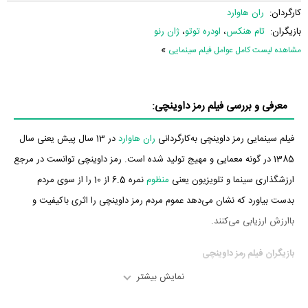
کارگردان:
ران هاوارد
بازیگران:
تام هنکس
،
اودره توتو
،
ژان رنو
»
مشاهده لیست کامل عوامل فیلم سینمایی
معرفی و بررسی فیلم رمز داوینچی:
فیلم سینمایی رمز داوینچی به‌کارگردانی
ران هاوارد
در 13 سال پیش یعنی سال
1385 در گونه معمایی و مهیج تولید شده است. رمز داوینچی توانست در مرجع
ارزشگذاری سینما و تلویزیون یعنی
منظوم
نمره 6.5 از 10 را از سوی مردم
بدست بیاورد که نشان می‌دهد عموم مردم رمز داوینچی را اثری باکیفیت و
باارزش ارزیابی می‌کنند.
بازیگران فیلم رمز داوینچی
نمایش بیشتر
بازیگران فیلم رمز داوینچی چه کسانی هستند؟ در رمز داوینچی بازیگرانی چون
تام هنکس
در نقش Robert Langdon،
اودره توتو
در نقش Sophie