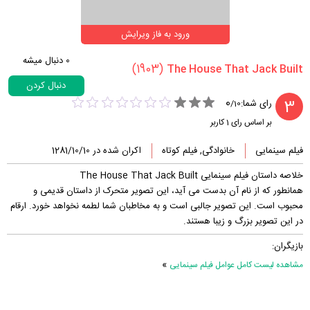
ورود به فاز ویرایش
0
دنبال میشه
(1903)
دنبال کردن
0
3
رای شما:
/
10
بر اساس رای
1
کاربر
فیلم سینمایی
خانوادگی, فیلم کوتاه
اکران شده در 1281/10/10
خلاصه داستان فیلم سینمایی The House That Jack Built
همانطور که از نام آن بدست می آید، این تصویر متحرک از داستان قدیمی و
محبوب است. این تصویر جالبی است و به مخاطبان شما لطمه نخواهد خورد. ارقام
در این تصویر بزرگ و زیبا هستند.
بازیگران:
»
مشاهده لیست کامل عوامل فیلم سینمایی