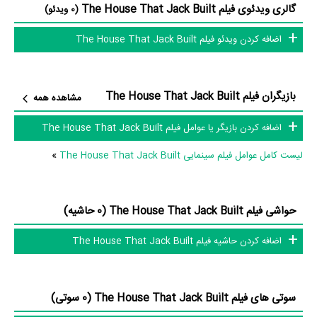
گالری ویدئوی فیلم The House That Jack Built
(0 ویدئو)
Built را یک اثر کم‌بازیگر و با تعداد شخصیت‌های داستانی کم عنوان کرد.
اضافه کردن ویدئو فیلم The House That Jack Built
داستان فیلم The House That Jack Built
بازیگران فیلم The House That Jack Built
مشاهده همه
از محتوا و داستان فیلم The House That Jack Built چقدر اطلاع دارید؟
اضافه کردن بازیگر یا عوامل فیلم The House That Jack Built
در خلاصه داستانی که یا از سوی تیم رسانه‌ای اثر و یا توسط دیگر رسانه‌ها درباره
لیست کامل عوامل فیلم سینمایی The House That Jack Built
»
داستان The House That Jack Built منتشر شده است، می‌خوانیم:
«همانطور که از نام آن بدست می آید، این تصویر متحرک از داستان قدیمی و
محبوب است. این تصویر جالبی است و به مخاطبان شما لطمه نخواهد خورد.
حواشی فیلم The House That Jack Built (0 حاشیه)
ارقام در این تصویر بزرگ و زیبا هستند.»
اضافه کردن حاشیه فیلم The House That Jack Built
فیلم The House That Jack Built از نظر ساختار (فرم)، محتوا و محیط
تولید، به آثار مختلفی شباهت دارد. با توجه به شاخص‌های متعدد و گوناگونی
می‌توان گفت آثار مرتبط فیلم The House That Jack Built عبارت است از:
سوتی های فیلم The House That Jack Built (0 سوتی)