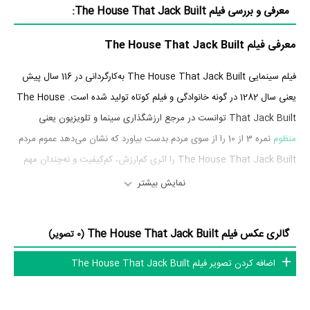
معرفی و بررسی فیلم The House That Jack Built:
معرفی فیلم The House That Jack Built
فیلم سینمایی The House That Jack Built به‌کارگردانی در 116 سال پیش
یعنی سال 1282 در گونه خانوادگی و فیلم کوتاه تولید شده است. The House
That Jack Built توانست در مرجع ارزشگذاری سینما و تلویزیون یعنی
منظوم
نمره 3 از 10 را از سوی مردم بدست بیاورد که نشان می‌دهد عموم مردم
The House That Jack Built را اثری کم‌ارزش، کم‌کیفیت و نه‌چندان مهم
ارزیابی می‌کنند.
نمایش بیشتر
بازیگران فیلم The House That Jack Built
گالری عکس فیلم The House That Jack Built
(0 تصویر)
بازیگران فیلم The House That Jack Built چه کسانی هستند؟ در The
اضافه کردن تصویر فیلم The House That Jack Built
House That Jack Built بازیگرانی چون به ایفای نقش و بازیگری
پرداخته‌اند. در فیلم The House That Jack Built حدود 0 بازیگر جلوی
دوربین رفته‌اند که از نظر تعداد بازیگران می‌توان The House That Jack