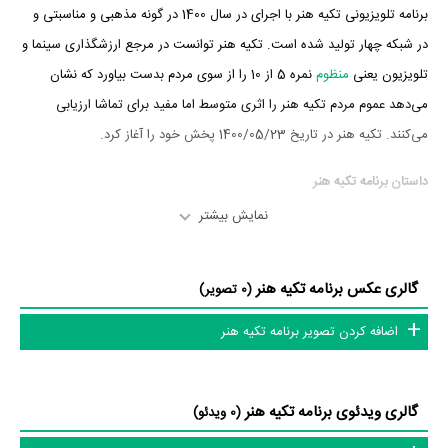
برنامه تلویزیونی تکیه هنر با اجرای در سال 1400 در گونه مذهبی و مناسبتی و
در شبکه چهار تولید شده است. تکیه هنر توانست در مرجع ارزشگذاری سینما و
تلویزیون یعنی
منظوم
نمره 5 از 10 را از سوی مردم بدست بیاورد که نشان
می‌دهد عموم مردم تکیه هنر را اثری متوسط اما مفید برای تماشا ارزیابی
می‌کنند. تکیه هنر در تاریخ 1400/05/23 پخش خود را آغاز کرد.
داستان برنامه تکیه هنر
نمایش بیشتر
از محتوا و داستان برنامه تکیه هنر چقدر اطلاع دارید؟
در خلاصه داستانی که یا از سوی تیم رسانه‌ای اثر و یا توسط دیگر رسانه‌ها درباره
گالری عکس برنامه تکیه هنر
(0 تصویر)
داستان تکیه هنر منتشر شده است، می‌خوانیم: «ویژه برنامه محرمی که هر
اضافه کردن تصویر برنامه تکیه هنر
شب به گفتگو با یک هنرمند در محورهای آیینی محرم می پردازد. »
عوامل برنامه تکیه هنر
گالری ویدئوی برنامه تکیه هنر
(0 ویدئو)
در مجموع بیش از 1 نفر در تولید برنامه تکیه هنر نقش داشته‌اند و هر یک از