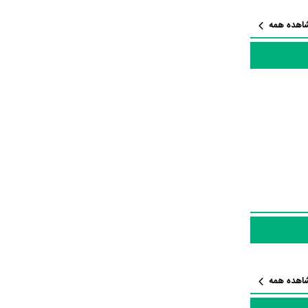
اهده همه
ستان Smoke منتشر شده است، می‌خوانیم: «A romance between
ار مرتبط فیلم
کات جذابی را می‌توان بیان کرد. براساس آمارها فیلم Smoke به طور متوسط فعالیت
اهده همه