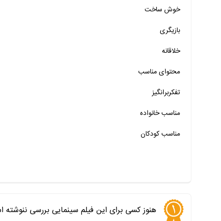
خوش ساخت
خیر
تقریبا
بله
بازیگری
خیر
تقریبا
بله
خلاقانه
خیر
تقریبا
بله
محتوای مناسب
خیر
تقریبا
بله
خیر
تقریبا
بله
تفکربرانگیز
خیر
تقریبا
بله
مناسب خانواده‌
مناسب کودکان
هنوز کسی برای این فیلم سینمایی بررسی ننوشته ا