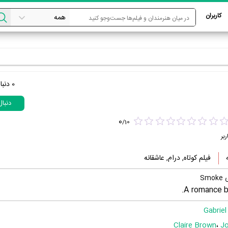
کاربران
0
دنبا
دنبا
0
/
10
ربر
فیلم کوتاه, درام, عاشقانه
Sm
A romance 
Gabriel
Claire Brown
،
Jo