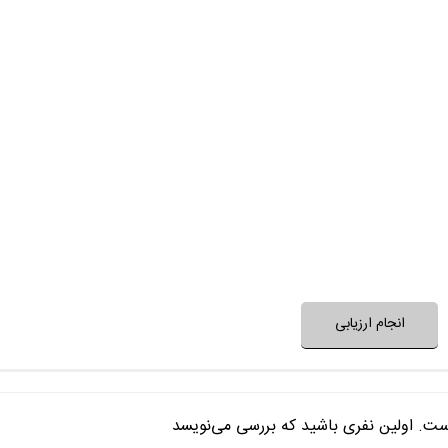
تیم بازیگران، نقش‌ها را خوب
داستان و ساختار فیلم غیرتکراری
حرف و پیام فیلم، مفید و ا
بعد از پایان فیلم به آن 
فضای فیلم با فرهنگ خانواده شما
فضای فیلم مناسب 
نظر خود را ثبت کنید
انجام ارزیابی
ست. اولین نفری باشید که بررسی می‌نویسد