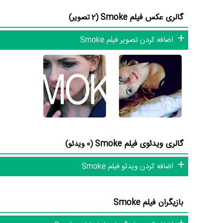
Smoke حدود 2 بازیگر جلوی دوربین رفته‌اند که از نظر تعداد بازیگران می‌توان Smoke را یک اثر کم‌بازیگر و با تعداد شخصیت‌های داستانی کم عنوان کرد.
گالری عکس فیلم Smoke
(2 تصویر)
اضافه کردن تصویر فیلم Smoke
داستان فیلم Smoke
از محتوا و داستان فیلم Smoke چقدر اطلاع دارید؟ فیلم‌نامه Smoke توسط
two women.»
فیلم Smoke از نظر ساختار (فرم)، محتوا و محیط تولید، ب
گالری ویدئوی فیلم Smoke
(0 ویدئو)
Smoke عبارت است از: .
اضافه کردن ویدئو فیلم Smoke
فیلم Smoke و کارنامه فعالیت کارگردان و بازیگران
بازیگران فیلم Smoke
7ام بازیگران این اثر است.