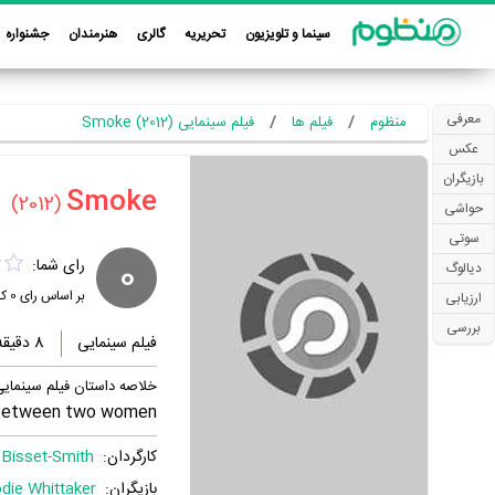
سینما و تلویزیون
تحریریه
گالری
هنرمندان
جشنواره
معرفی
منظوم
فیلم ها
فیلم سینمایی Smoke (2012)
عکس
بازیگران
(2012)
حواشی
سوتی
0
رای شما:
دیالوگ
بر اساس رای
0
کا
ارزیابی
بررسی
فیلم سینمایی
8 دقیقه
خلاصه داستان فیلم سینمایی oke
between two women.
کارگردان:
 Bisset-Smith
بازیگران:
die Whittaker