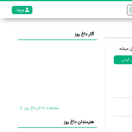
ورود
عضو م
آثار داغ روز
ل میشه
ل کردن
مشاهده 20 اثر داغ روز
هنرمندان داغ روز