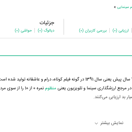
»
م سینمایی
جزئیات
ارزیابی
(0)
بررسی کاربران
(0)
دیالوگ
(0)
حواشی
(0)
مرجع ارزشگذاری سینما و تلویزیون یعنی
منظوم
نمره 0 از 10 را از س
نمایش بیشتر
Claire Brown
و
Jodie Whittaker
به ایفای نقش و بازیگری پرداخته‌اند