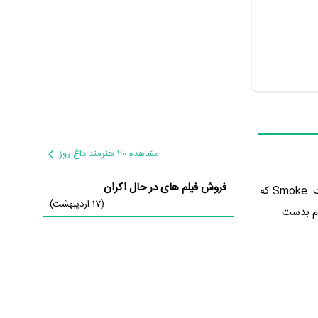
مشاهده 20 هنرمند داغ روز
فروش فیلم های در حال اکران
در 7 سال پیش یعنی سال 1391 در گونه فیلم کوتاه، درام و عاشقانه تولید شده است. Smoke که
(17 اردیبهشت)
وی مردم بدست
. در فیلم