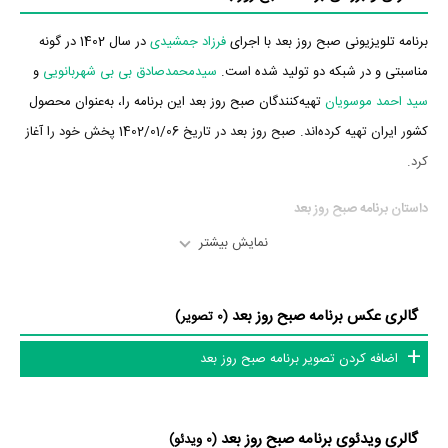
برنامه تلویزیونی صبح روز بعد با اجرای
فرزاد جمشیدی
در سال 1402 در گونه
مناسبتی و در شبکه دو تولید شده است.
سیدمحمدصادق بی بی شهربانویی
و
سید احمد موسویان
تهیه‌کنندگان صبح روز بعد این برنامه را، به‌عنوان محصول
کشور ایران تهیه کرده‌اند. صبح روز بعد در تاریخ 1402/01/06 پخش خود را آغاز
کرد.
داستان برنامه صبح روز بعد
نمایش بیشتر
از محتوا و داستان برنامه صبح روز بعد چقدر اطلاع دارید؟
در خلاصه داستانی که یا از سوی تیم رسانه‌ای اثر و یا توسط دیگر رسانه‌ها درباره
گالری عکس برنامه صبح روز بعد
(0 تصویر)
داستان صبح روز بعد منتشر شده است، می‌خوانیم: «در هر قسمت به روایت
اضافه کردن تصویر برنامه صبح روز بعد
یکی از قهرمانان ملی مذهبی ایران می‌پردازد که در تاریخ ایران یا اسلام مؤثر
واقع شده‌اند. »
عوامل برنامه صبح روز بعد
گالری ویدئوی برنامه صبح روز بعد
(0 ویدئو)