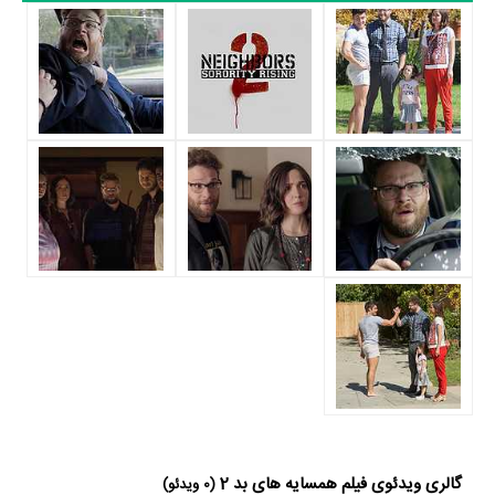
Shelby،
آیک بارینهولتز
در نقش Jimmy،
Kiersey Clemons
در نقش
Beth و
دیو فرانکو
در نقش Pete به ایفای نقش و بازیگری پرداخته‌اند. در فیلم
همسایه های بد 2 حدود 15 بازیگر جلوی دوربین رفته‌اند که از نظر تعداد
بازیگران می‌توان همسایه های بد 2 را یک اثر پربازیگر عنوان کرد. از این‌لحاظ
کارگردانی فیلم همسایه های بد 2 باتوجه به بازی گرفتن از این تعداد بازیگر و
مدیریت آنها کار بسیار دشواری بوده است؛ باید بررسی کرد آیا
Nicholas
Stoller
به‌عنوان کارگردان و به‌عنوان بازیگردان و همچنین تیم بازیگری همسایه
های بد 2 توانسته‌اند در این زمینه موفق باشند و بازی‌های درخشانی را نمایش
دهند؟
از دیگر بازیگران فیلم همسایه های بد 2 می‌توان به
Jerrod Carmichael
در
نقش Garf،
Christopher Mintz-Plasse
در نقش Scoonie،
Beanie
Feldstein
در نقش Nora،
Clara Mamet
در نقش Maranda،
Awkwafina
در نقش Christine،
سلنا گومز
در نقش Phi Lamda
President،
هانیبال بورس
در نقش Officer Watkins و
Elise Vargas
در
گالری ویدئوی فیلم همسایه های بد 2
نقش Stella اشاره کرد.
(0 ویدئو)