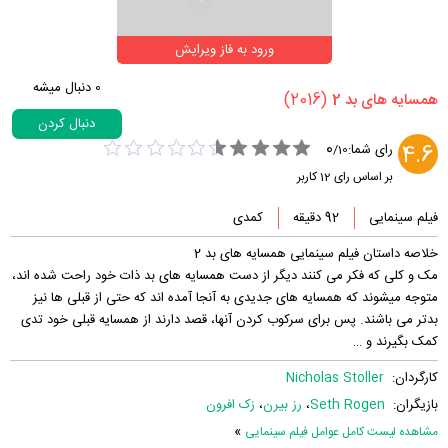
ورود به فاز ویرایش
0
دنبال میشه
(2016)
‏همسایه های بد 2‏
دنبال کردن
0
4.6
رای شما:
/
10
بر اساس رای
12
کاربر
فیلم سینمایی
92 دقیقه
کمدی
خلاصه داستان فیلم سینمایی همسایه های بد 2
مک و کلی که فکر می کنند دیگر از دست همسایه های بد ذات خود راحت شده اند،
متوجه میشوند که همسایه های جدیدی به آنجا آمده اند که حتی از قبلی ها نیز
بدتر می باشند. پس برای سرکوب کردن آنها، قصد دارند از همسایه قبلی خود تدی
کمک بگیرند و …
کارگردان:
Nicholas Stoller
بازیگران:
Seth Rogen
،
رز بیرن
،
زک افرون
»
مشاهده لیست کامل عوامل فیلم سینمایی