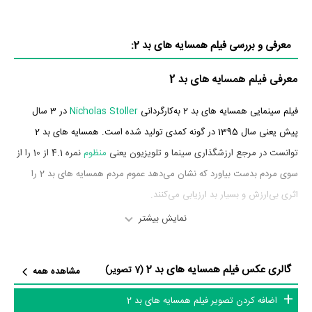
معرفی و بررسی فیلم همسایه های بد 2:
معرفی فیلم همسایه های بد 2
فیلم سینمایی همسایه های بد 2 به‌کارگردانی
Nicholas Stoller
در 3 سال
پیش یعنی سال 1395 در گونه کمدی تولید شده است. همسایه های بد 2
توانست در مرجع ارزشگذاری سینما و تلویزیون یعنی
منظوم
نمره 4.1 از 10 را از
سوی مردم بدست بیاورد که نشان می‌دهد عموم مردم همسایه های بد 2 را
اثری بی‌ارزش و بسیار بد ارزیابی می‌کنند.
نمایش بیشتر
بازیگران فیلم همسایه های بد 2
بازیگران فیلم همسایه های بد 2 چه کسانی هستند؟ در همسایه های بد 2
گالری عکس فیلم همسایه های بد 2
(7 تصویر)
مشاهده همه
بازیگرانی چون
Seth Rogen
در نقش Mac Radner،
رز بیرن
در نقش Kelly
اضافه کردن تصویر فیلم همسایه های بد 2
Radner،
زک افرون
در نقش Teddy Sanders،
کلویی گریس مورتز
در نقش