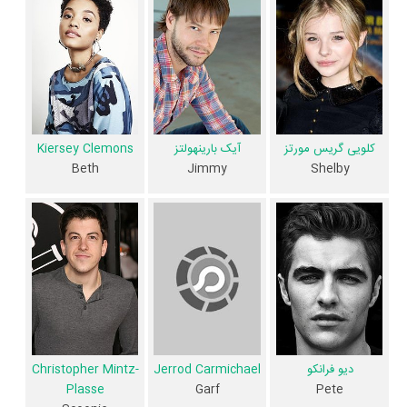
مختلفی شباهت دارد. با توجه به شاخص‌های متعدد و گوناگونی می‌توان گفت
آثار مرتبط فیلم همسایه های بد 2 عبارت است از: .
فیلم همسایه های بد 2 و کارنامه فعالیت کارگردان و بازیگران
از نظر تاریخچه فعالیت کارگردان و بازیگران فیلم همسایه های بد 2 نیز آمارها و
آیک بارینهولتز
Kiersey Clemons
کلویی گریس مورتز
نکات جذابی را می‌توان بیان کرد. براساس آمارها فیلم همسایه های بد 2 به
Beth
Jimmy
Shelby
طور متوسط فعالیت 13ام بازیگران این اثر است. براساس امتیاز مردم فیلم
همسایه های بد 2 یکی از 4 اثر شاخص
زک افرون
،
Kiersey Clemons
،
دیو
فرانکو
،
Christopher Mintz-Plasse
،
سلنا گومز
و
هانیبال بورس
در حرفه
بازیگری محسوب می‌شود.
همچنین براساس امتیاز مردم فیلم همسایه های بد 2 بدترین اثر
Jerrod
Carmichael
در حرفه بازیگری محسوب می‌شود.
همچنین
Nicholas Stoller
کارگردان همسایه های بد 2 اولین همکاری خود با
دیو فرانکو
Christopher Mintz-
Jerrod Carmichael
بازیگرانی چون
کلویی گریس مورتز
،
Beanie
،
Kiersey Clemons
Plasse
Pete
Garf
Clara Mamet
،
Feldstein
،
سلنا گومز
و
هانیبال بورس
را در این اثر تجربه