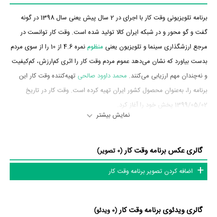
برنامه تلویزیونی وقت کار با اجرای در 2 سال پیش یعنی سال 1398 در گونه
گفت و گو محور و در شبکه ایران کالا تولید شده است. وقت کار توانست در
مرجع ارزشگذاری سینما و تلویزیون یعنی
منظوم
نمره 4.6 از 10 را از سوی مردم
بدست بیاورد که نشان می‌دهد عموم مردم وقت کار را اثری کم‌ارزش، کم‌کیفیت
و نه‌چندان مهم ارزیابی می‌کنند.
محمد داوود صالحی
تهیه‌کننده وقت کار این
برنامه را، به‌عنوان محصول کشور ایران تهیه کرده است. وقت کار در تاریخ
1399/05/02 پخش خود را آغاز کرد.
نمایش بیشتر
داستان برنامه وقت کار
گالری عکس برنامه وقت کار
از محتوا و داستان برنامه وقت کار چقدر اطلاع دارید؟
(0 تصویر)
اضافه کردن تصویر برنامه وقت کار
در خلاصه داستانی که یا از سوی تیم رسانه‌ای اثر و یا توسط دیگر رسانه‌ها درباره
داستان وقت کار منتشر شده است، می‌خوانیم: «برنامه «وقت کار» حاصل
همکاری شبکه ایران‌کالا با سازندگان برنامه پایش است و در طراحی آن تلاش
گالری ویدئوی برنامه وقت کار
(0 ویدئو)
شده تا تمامی دیدگاه‌ها و نظرات کارجویان و علاقه‌مندان به کار و کارآفرینی در