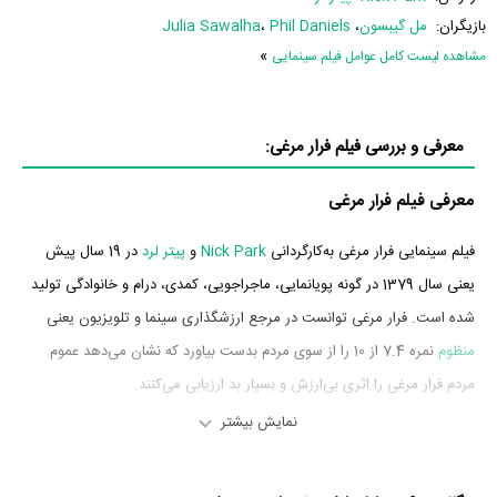
بازیگران:
مل گیبسون
،
Phil Daniels
،
Julia Sawalha
»
مشاهده لیست کامل عوامل فیلم سینمایی
معرفی و بررسی فیلم فرار مرغی:
معرفی فیلم فرار مرغی
فیلم سینمایی فرار مرغی به‌کارگردانی
Nick Park
و
پیتر لرد
در 19 سال پیش
یعنی سال 1379 در گونه پویانمایی، ماجراجویی، کمدی، درام و خانوادگی تولید
شده است. فرار مرغی توانست در مرجع ارزشگذاری سینما و تلویزیون یعنی
منظوم
نمره 7.4 از 10 را از سوی مردم بدست بیاورد که نشان می‌دهد عموم
مردم فرار مرغی را اثری بی‌ارزش و بسیار بد ارزیابی می‌کنند.
نمایش بیشتر
داستان فیلم فرار مرغی
از محتوا و داستان فیلم فرار مرغی چقدر اطلاع دارید؟ فیلم‌نامه فرار مرغی توسط