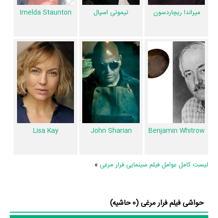
شده است. همچنین تاکنون در بخش‌های حواشی فیلم فرار مرغی، دیالوگ برتر
تیموتی اسپال
میراندا ریچاردسون
Imelda Staunton
فیلم فرار مرغی، سوتی فیلم فرار مرغی و نقد فیلم فرار مرغی هنوز موردی ثبت
نشده است. قطعا ما و شما به این حد قانع نیستیم؛ باید به‌کمک علاقمندان فیلم،
سریال و تئاتر، این دایرة‌المعارف آنلاین و بانک اطلاعات هنرمندان و آثار سینما،
تلویزیون و تئاتر را کامل و کامل‌تر کنیم.
Lisa Kay
John Sharian
Benjamin Whitrow
لیست کامل عوامل فیلم سینمایی فرار مرغی
»
حواشی فیلم فرار مرغی (0 حاشیه)