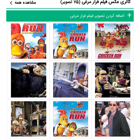
گالری عکس فیلم فرار مرغی
(75 تصویر)
مشاهده همه
Nick Park
و
پیتر لرد
نوشته شده است.
اضافه کردن تصویر فیلم فرار مرغی
در خلاصه داستانی که یا از سوی تیم رسانه‌ای اثر و یا توسط دیگر رسانه‌ها درباره
داستان فرار مرغی منتشر شده است، می‌خوانیم: ««خانم توييدي» يک مرغ
داري را مي گرداند که اکثر ساکنانش به زندگي کوتاه و يک نواخت شان، يعني
تخم گذاشتن و سرانجام به غذاي اصلي روز يکشنبه ي آدم ها تبديل شدن، تن
داده اند. اما «جينجر» به دنبال زندگي بهتري است و مدت هاست به دنبال راهي
براي فرار مي گردد...»
فیلم فرار مرغی از نظر ساختار (فرم)، محتوا و محیط تولید، به آثار مختلفی
شباهت دارد. با توجه به شاخص‌های متعدد و گوناگونی می‌توان گفت آثار
مرتبط فیلم فرار مرغی عبارت است از: .
فیلم فرار مرغی و کارنامه فعالیت کارگردان و بازیگران
از نظر تاریخچه فعالیت کارگردان و بازیگران فیلم فرار مرغی نیز آمارها و نکات
جذابی را می‌توان بیان کرد. براساس آمارها فیلم فرار مرغی به طور متوسط