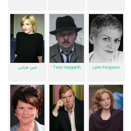
.
Benjamin Whitrow
آیا می‌دانید کدام هنرمندان فیلم فرار مرغی فوت‌کرده‌اند؟ از میان عوامل و
بازیگران فیلم فرار مرغی، 1 نفر به دیار باقی سفر کرده است و دیگر در میان ما
نیست: شادروان
Tony Haygarth
.
عوامل فیلم فرار مرغی
در مجموع بیش از 14 نفر در تولید فیلم فرار مرغی نقش داشته‌اند و هر یک از
Tony Haygarth
جین هرکس
Lynn Ferguson
آنها در
منظوم
یک صفحه اختصاصی دارند.
اطلاعات فیلم فرار مرغی
کاربران نیز در 3 لیست از فیلم فرار مرغی یاد کرده‌اند.
تاکنون در صفحه اختصاصی فیلم فرار مرغی در
منظوم
اطلاعات بسیاری توسط
پژوهشگران و مردم ثبت شده است؛ در بخش گالری عکس و پوستر فیلم فرار
مرغی 75 عدد، در بخش ویدئو و تیزر فیلم فرار مرغی 1 عدد، گردآوری و درج