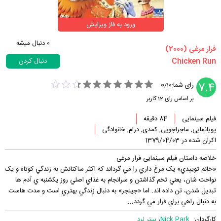
ورود به فاز ویرایش
0
دنبال میشه
‏فرار مرغی‏ (2000)
دنبال کردن
0
7.4
رای شما:
/
10
بر اساس رای
12
کاربر
فیلم سینمایی
84 دقیقه
پویانمایی, ماجراجویی, کمدی, درام, خانوادگی
اکران شده در 1379/04/03
خلاصه داستان فیلم سینمایی فرار مرغی
«خانم توييدي» يک مرغ داري را مي گرداند که اکثر ساکنانش به زندگي کوتاه و يک
نواخت شان، يعني تخم گذاشتن و سرانجام به غذاي اصلي روز يکشنبه ي آدم ها
تبديل شدن، تن داده اند. اما «جينجر» به دنبال زندگي بهتري است و مدت هاست
به دنبال راهي براي فرار مي گردد...
کارگردان:
Nick Park
،
پیتر لرد