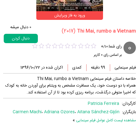
ورود به فاز ویرایش
0
دنبال میشه
(2017)
دنبال کردن
0
0
رای شما:
/
10
بر اساس رای
0
کاربر
فیلم سینمایی
99 دقیقه
کمدی
اکران شده در 1396/10/22
خلاصه داستان فیلم سینمایی Thi Mai, rumbo a Vietnam
همراه با دو دوست خود، یک مسافرت مشخص به ویتنام برای آوردن خانه به کودک
که اخیرا متوفی درگذشت، برنامه ریزی کرده بود تا از آن استفاده کند.
کارگردان:
Patricia Ferreira
بازیگران:
Aitana Sánchez-Gijón
،
Adriana Ozores
،
Carmen Machi
»
مشاهده لیست کامل عوامل فیلم سینمایی