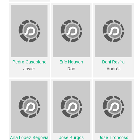
است که نشان می‌دهد بازیگران Thi Mai, rumbo a Vietnam عمدتا از
میانسالان هستند.
داستان فیلم Thi Mai, rumbo a Vietnam
از محتوا و داستان فیلم Thi Mai, rumbo a Vietnam چقدر اطلاع دارید؟
فیلم‌نامه Thi Mai, rumbo a Vietnam توسط
Marta Sánchez
نوشته
شده است.
Pedro Casablanc
Eric Nguyen
Dani Rovira
Javier
Dan
Andrés
در خلاصه داستانی که یا از سوی تیم رسانه‌ای اثر و یا توسط دیگر رسانه‌ها درباره
داستان Thi Mai, rumbo a Vietnam منتشر شده است، می‌خوانیم: «همراه
با دو دوست خود، یک مسافرت مشخص به ویتنام برای آوردن خانه به کودک که
اخیرا متوفی درگذشت، برنامه ریزی کرده بود تا از آن استفاده کند.»
فیلم Thi Mai, rumbo a Vietnam از نظر ساختار (فرم)، محتوا و محیط
تولید، به آثار مختلفی شباهت دارد. با توجه به شاخص‌های متعدد و گوناگونی
می‌توان گفت آثار مرتبط فیلم Thi Mai, rumbo a Vietnam عبارت است از: .
Ana López Segovia
José Burgos
José Troncoso