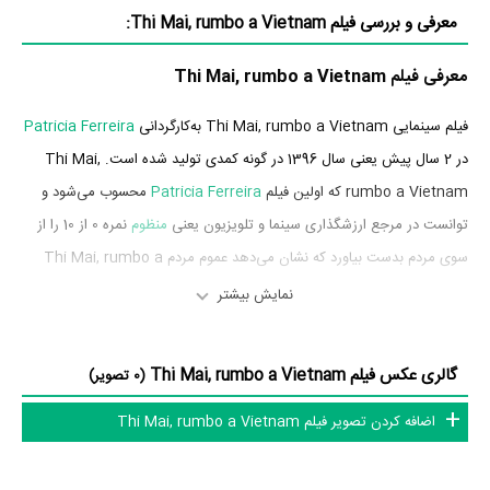
معرفی و بررسی فیلم Thi Mai, rumbo a Vietnam:
معرفی فیلم Thi Mai, rumbo a Vietnam
فیلم سینمایی Thi Mai, rumbo a Vietnam به‌کارگردانی
Patricia Ferreira
در 2 سال پیش یعنی سال 1396 در گونه کمدی تولید شده است. Thi Mai,
rumbo a Vietnam که اولین فیلم
Patricia Ferreira
محسوب می‌شود و
توانست در مرجع ارزشگذاری سینما و تلویزیون یعنی
منظوم
نمره 0 از 10 را از
سوی مردم بدست بیاورد که نشان می‌دهد عموم مردم Thi Mai, rumbo a
Vietnam را اثری بی‌ارزش و بسیار بد ارزیابی می‌کنند.
نمایش بیشتر
بازیگران فیلم Thi Mai, rumbo a Vietnam
گالری عکس فیلم Thi Mai, rumbo a Vietnam
(0 تصویر)
بازیگران فیلم Thi Mai, rumbo a Vietnam چه کسانی هستند؟ در Thi
اضافه کردن تصویر فیلم Thi Mai, rumbo a Vietnam
Mai, rumbo a Vietnam بازیگرانی چون
Carmen Machi
در نقش
Adriana Ozores
Carmen،
در نقش Rosa،
Aitana Sánchez-Gijón
در