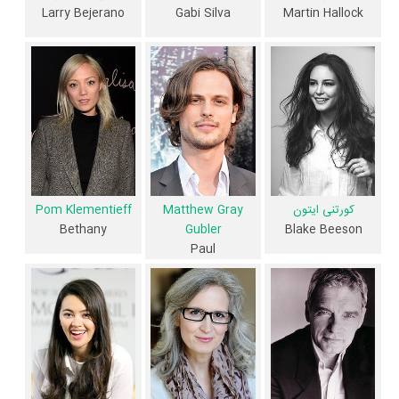
Larry Bejerano
Gabi Silva
Martin Hallock
داستان فیلم Newness
از محتوا و داستان فیلم Newness چقدر اطلاع دارید؟ فیلم‌نامه Newness
توسط
Ben York Jones
نوشته شده است.
در خلاصه داستانی که یا از سوی تیم رسانه‌ای اثر و یا توسط دیگر رسانه‌ها درباره
داستان Newness منتشر شده است، می‌خوانیم: «در معاصر لس آنجلس، دو
هزار ساله که در فرهنگ فرهنگی رسانه ای هدایت می شوند، روابطی را ایجاد
کورتنی ایتون
Matthew Gray
Pom Klementieff
می کنند که هر دو مرز احساسی و فیزیکی را تحریک می کنند.»
Gubler
Blake Beeson
Bethany
Paul
فیلم Newness از نظر ساختار (فرم)، محتوا و محیط تولید، به آثار مختلفی
شباهت دارد. با توجه به شاخص‌های متعدد و گوناگونی می‌توان گفت آثار
مرتبط فیلم Newness عبارت است از: .
فیلم Newness و کارنامه فعالیت کارگردان و بازیگران
از نظر تاریخچه فعالیت کارگردان و بازیگران فیلم Newness نیز آمارها و نکات