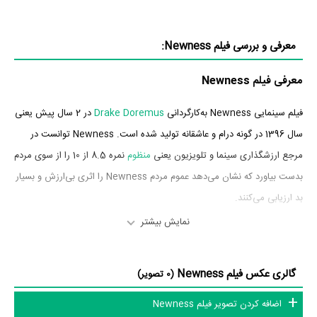
معرفی و بررسی فیلم Newness:
معرفی فیلم Newness
فیلم سینمایی Newness به‌کارگردانی
Drake Doremus
در 2 سال پیش یعنی
سال 1396 در گونه درام و عاشقانه تولید شده است. Newness توانست در
مرجع ارزشگذاری سینما و تلویزیون یعنی
منظوم
نمره 8.5 از 10 را از سوی مردم
بدست بیاورد که نشان می‌دهد عموم مردم Newness را اثری بی‌ارزش و بسیار
بد ارزیابی می‌کنند.
نمایش بیشتر
بازیگران فیلم Newness
بازیگران فیلم Newness چه کسانی هستند؟ در Newness بازیگرانی چون
گالری عکس فیلم Newness
(0 تصویر)
نیکولاس هولت
در نقش Martin Hallock،
Laia Costa
در نقش Gabi
اضافه کردن تصویر فیلم Newness
Silva،
دنی هوستون
در نقش Larry Bejerano،
کورتنی ایتون
در نقش