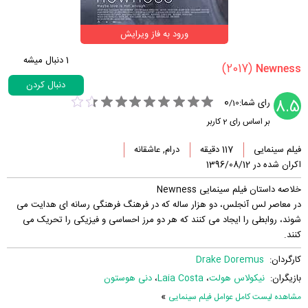
ورود به فاز ویرایش
1
دنبال میشه
(2017)
دنبال کردن
0
8.5
رای شما:
/
10
بر اساس رای
2
کاربر
فیلم سینمایی
117 دقیقه
درام, عاشقانه
اکران شده در 1396/08/12
خلاصه داستان فیلم سینمایی Newness
در معاصر لس آنجلس، دو هزار ساله که در فرهنگ فرهنگی رسانه ای هدایت می
شوند، روابطی را ایجاد می کنند که هر دو مرز احساسی و فیزیکی را تحریک می
کنند.
کارگردان:
Drake Doremus
بازیگران:
نیکولاس هولت
،
Laia Costa
،
دنی هوستون
»
مشاهده لیست کامل عوامل فیلم سینمایی