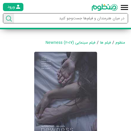
ورود
منظوم
فیلم ها
فیلم سینمایی Newness (2017)