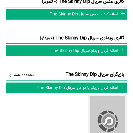
گالری عکس سریال The Skinny Dip
(0 تصویر)
بازیگران سریال The Skinny Dip چه کسانی هستند؟ در The Skinny Dip
اضافه کردن تصویر سریال The Skinny Dip
بازیگرانی چون
Eve Kelly
در نقش Herself به ایفای نقش و بازیگری
پرداخته‌اند. در سریال The Skinny Dip حدود 1 بازیگر جلوی دوربین رفته‌اند
که از نظر تعداد بازیگران می‌توان The Skinny Dip را یک اثر کم‌بازیگر و با
گالری ویدئوی سریال The Skinny Dip
(0 ویدئو)
تعداد شخصیت‌های داستانی کم عنوان کرد.
اضافه کردن ویدئو سریال The Skinny Dip
داستان سریال The Skinny Dip
بازیگران سریال The Skinny Dip
مشاهده همه
از محتوا و داستان سریال The Skinny Dip چقدر اطلاع دارید؟ فیلم‌نامه The
اضافه کردن بازیگر یا عوامل سریال The Skinny Dip
Skinny Dip توسط
Ed Martin
و
Edward J. Martin
نوشته شده است.
در خلاصه داستانی که یا از سوی تیم رسانه‌ای اثر و یا توسط دیگر رسانه‌ها درباره
داستان The Skinny Dip منتشر شده است، می‌خوانیم: «بیا از میزبان آزاد
خود بخواهید، زیرا او از دریای غواصی خارج از چارچوب جهان می خواهد. از
طریق پا، سورتمه سواری، دوچرخه و یا شتر - کوه های پر از کوه، در سراسر