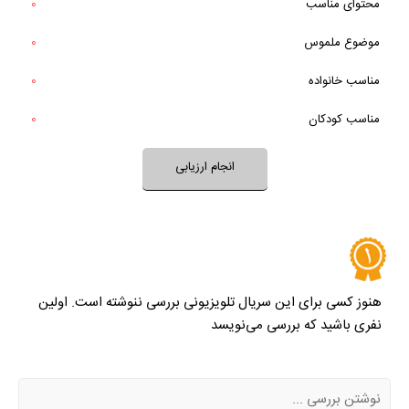
حرف و پیام سریال، مفید و ارزشمند هست؟
محتوای مناسب
0
بله
موضوع ملموس
0
خیر
مسائل مطرح در سریال جزو دغدغه‌های شما نیز هست؟
تقریبا
مناسب خانواده‌
0
بله
خیر
تقریبا
فضای این سریال با فرهنگ خانواده شما سازگار است؟
مناسب کودکان
0
بله
خیر
تقریبا
بله
فضای سریال مناسب کودکان است؟
انجام ارزیابی
نظر خود را ثبت کنید
هنوز کسی برای این سریال تلویزیونی بررسی ننوشته است. اولین
نفری باشید که بررسی می‌نویسد