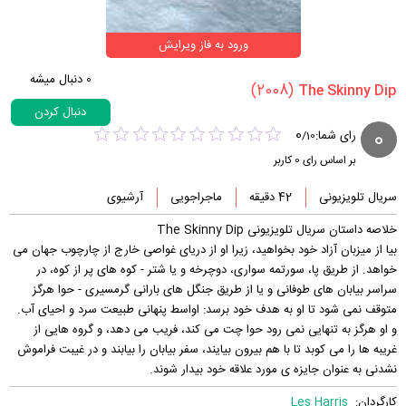
ورود به فاز ویرایش
0
دنبال میشه
(2008)
دنبال کردن
0
0
رای شما:
/
10
بر اساس رای
0
کاربر
سریال تلویزیونی
42 دقیقه
ماجراجویی
آرشیوی
خلاصه داستان سریال تلویزیونی The Skinny Dip
بیا از میزبان آزاد خود بخواهید، زیرا او از دریای غواصی خارج از چارچوب جهان می
خواهد. از طریق پا، سورتمه سواری، دوچرخه و یا شتر - کوه های پر از کوه، در
سراسر بیابان های طوفانی و یا از طریق جنگل های بارانی گرمسیری - حوا هرگز
متوقف نمی شود تا او به هدف خود برسد: اواسط پنهانی طبیعت سرد و احیای آب.
و او هرگز به تنهایی نمی رود حوا چت می کند، فریب می دهد، و گروه هایی از
غریبه ها را می کوبد تا با هم بیرون بیایند، سفر بیابان را بیابند و در غیبت فراموش
نشدنی به عنوان جایزه ی مورد علاقه خود بیدار شوند.
کارگردان:
Les Harris