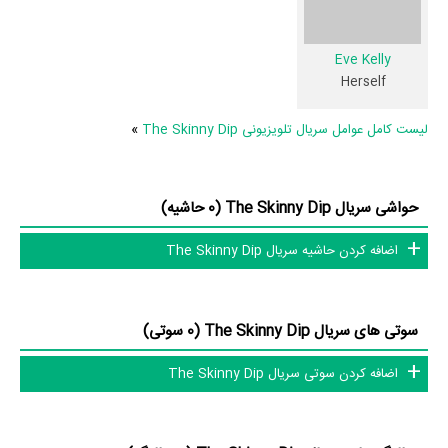
بیابان های طوفانی و یا از طریق جنگل های بارانی گرمسیری - حوا هرگز متوقف
نمی شود تا او به هدف خود برسد: اواسط پنهانی طبیعت سرد و احیای آب. و او
Eve Kelly
هرگز به تنهایی نمی رود حوا چت می کند، فریب می دهد، و گروه هایی از غریبه
Herself
ها را می کوبد تا با هم بیرون بیایند، سفر بیابان را بیابند و در غیبت فراموش
لیست کامل عوامل سریال تلویزیونی The Skinny Dip
»
نشدنی به عنوان جایزه ی مورد علاقه خود بیدار شوند.»
سریال The Skinny Dip از نظر ساختار (فرم)، محتوا و محیط تولید، به آثار
مختلفی شباهت دارد. با توجه به شاخص‌های متعدد و گوناگونی می‌توان گفت
حواشی سریال The Skinny Dip (0 حاشیه)
آثار مرتبط سریال The Skinny Dip عبارت است از: .
اضافه کردن حاشیه سریال The Skinny Dip
سریال The Skinny Dip و کارنامه فعالیت کارگردان و بازیگران
سوتی های سریال The Skinny Dip (0 سوتی)
از نظر تاریخچه فعالیت کارگردان و بازیگران سریال The Skinny Dip نیز آمارها
و نکات جذابی را می‌توان بیان کرد. براساس آمارها سریال The Skinny Dip
اضافه کردن سوتی سریال The Skinny Dip
به طور متوسط فعالیت 1ام بازیگران این اثر است.
1 تن از بازیگران The Skinny Dip، اولین فعالیت جدی بازیگری خود را در این